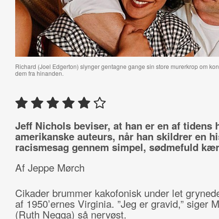
Richard (Joel Edgerton) slynger gentagne gange sin store murerkrop om ko
dem fra hinanden.
Jeff Nichols beviser, at han er en af tidens 
amerikanske auteurs, når han skildrer en hi
racismesag gennem simpel, sødmefuld kær
Af Jeppe Mørch
Cikader brummer kakofonisk under let grynede
af 1950’ernes Virginia. ”Jeg er gravid,” siger M
(Ruth Negga) så nervøst.