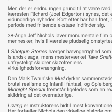
Men der er endnu ingen grund til at være ræd,
kæresten Richard (Joel Edgerton) synes, det 
vidunderlige nyheder. Kort efter har han friet,
periode med fnisende ekstase indfinder sig.
38-årige Jeff Nichols laver monumentale film 
mennesker, hvis tilværelse pludselig omstyrte
I
Shotgun Stories
hærger hævngerrighed som 
islandsk saga, mens mesterværket
Take Shelt
uafrysteligt skildrer skizofreniens
virkelighedsforvrængning.
Den Mark Twain’ske
Mud
dyrker sammenstøde
brutal realisme og infantil fantasi, og Spielber
Midnight Special
fremstår ligeledes som en rea
skildring af det overnaturlige.
Loving
er instruktørens hidtil mest konventionel
Her fortæller Nichols den virkelige historie o