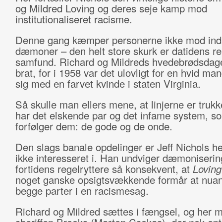
og Mildred Loving og deres seje kamp mod
institutionaliseret racisme.
Denne gang kæmper personerne ikke mod ind
dæmoner – den helt store skurk er datidens r
samfund. Richard og Mildreds hvedebrødsdag
brat, for i 1958 var det ulovligt for en hvid man
sig med en farvet kvinde i staten Virginia.
Så skulle man ellers mene, at linjerne er trukk
har det elskende par og det infame system, s
forfølger dem: de gode og de onde.
Den slags banale opdelinger er Jeff Nichols he
ikke interesseret i. Han undviger dæmoniserin
fortidens regelryttere så konsekvent, at
Lovin
noget ganske opsigtsvækkende formår at nua
begge parter i en racismesag.
Richard og Mildred sættes i fængsel, og her 