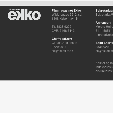
Filmmagasinet Ekko
Sekretariat:
Wildersgade 32, 2. sal
Sekretariat@
1408 København K
Annoncer:
Tlf. 8838 9292
Merete Hell
CVR. 3468 8443
6111 5851
merete@ekko
Chefredaktør:
Claus Christensen
Ekko Shortli
2729 0011
8838 9292
cc@ekkofilm.dk
cc@ekkofilm
Artikler og i
indekseres u
distribueres