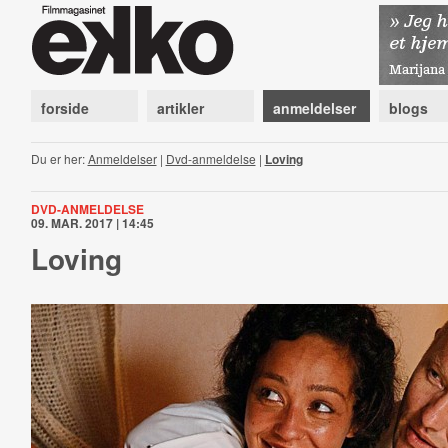
forside
artikler
anmeldelser
blogs
Du er her:
Anmeldelser
|
Dvd-anmeldelse
|
Loving
DVD-ANMELDELSE
09. MAR. 2017 | 14:45
Loving