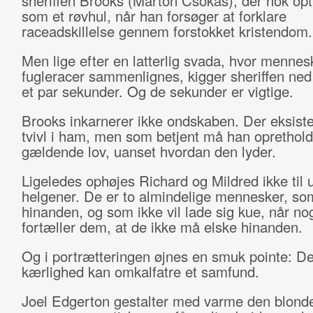
sheriffen Brooks (Marton Csokas), der nok op
som et røvhul, når han forsøger at forklare
raceadskillelse gennem forstokket kristendom.
Men lige efter en latterlig svada, hvor mennes
fugleracer sammenlignes, kigger sheriffen ned 
et par sekunder. Og de sekunder er vigtige.
Brooks inkarnerer ikke ondskaben. Der eksiste
tvivl i ham, men som betjent må han oprethol
gældende lov, uanset hvordan den lyder.
Ligeledes ophøjes Richard og Mildred ikke til 
helgener. De er to almindelige mennesker, so
hinanden, og som ikke vil lade sig kue, når no
fortæller dem, at de ikke må elske hinanden.
Og i portrætteringen øjnes en smuk pointe: D
kærlighed kan omkalfatre et samfund.
Joel Edgerton gestalter med varme den blond