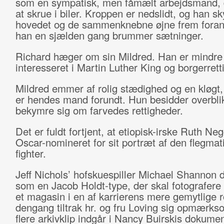
som en sympatisk, men fåmælt arbejdsmand, 
at skrue i biler. Kroppen er nedslidt, og han s
hovedet og de sammenknebne øjne frem foran
han en sjælden gang brummer sætninger.
Richard hæger om sin Mildred. Han er mindre
interesseret i Martin Luther King og borgerrett
Mildred emmer af rolig stædighed og en kløgt,
er hendes mand forundt. Hun besidder overblikk
bekymre sig om farvedes rettigheder.
Det er fuldt fortjent, at etiopisk-irske Ruth Ne
Oscar-nomineret for sit portræt af den flegmat
fighter.
Jeff Nichols’ hofskuespiller Michael Shannon 
som en Jacob Holdt-type, der skal fotografere p
et magasin i en af karrierens mere gemytlige r
dengang tiltrak hr. og fru Loving sig opmærk
flere arkivklip indgår i Nancy Buirskis dokume