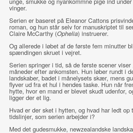
unge, smukke og nyankommne pige ind under 
vinger.
Serien er baseret på Eleanor Cattons prisvin
roman, og hun står selv for manuskriptet til se
Claire McCarthy (
Ophelia
) instruerer.
Og allerede i løbet af de første fem minutter bl
spændingen skruet i vejret.
Serien springer i tid, så de første scener viser
måneder efter ankomsten. Hun løber rundt i 
landskaber, badet i månelysets skær, mens gu
flyver ud fra et hul i hendes taske. Hun når fre
hytte, hvor en mand er blevet skudt udenfor, o
ligger der et lig.
Hvad er der sket i hytten, og hvad har ledt op t
tidslinjer, som serien arbejder i?
Med det gudesmukke, newzealandske landsk