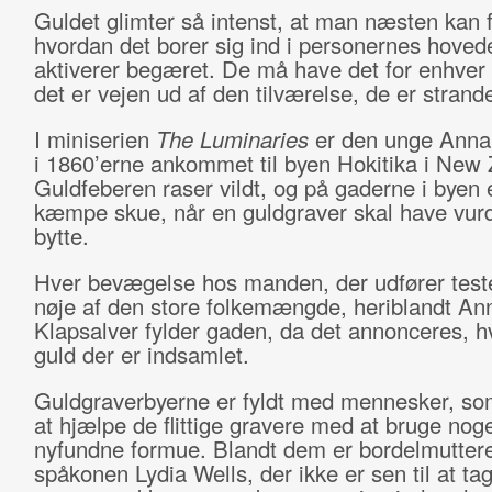
Guldet glimter så intenst, at man næsten kan
hvordan det borer sig ind i personernes hoved
aktiverer begæret. De må have det for enhver p
det er vejen ud af den tilværelse, de er strande
I miniserien
The Luminaries
er den unge Anna
i 1860’erne ankommet til byen Hokitika i New 
Guldfeberen raser vildt, og på gaderne i byen e
kæmpe skue, når en guldgraver skal have vurd
bytte.
Hver bevægelse hos manden, der udfører teste
nøje af den store folkemængde, heriblandt An
Klapsalver fylder gaden, da det annonceres, 
guld der er indsamlet.
Guldgraverbyerne er fyldt med mennesker, som 
at hjælpe de flittige gravere med at bruge noge
nyfundne formue. Blandt dem er bordelmutter
spåkonen Lydia Wells, der ikke er sen til at ta