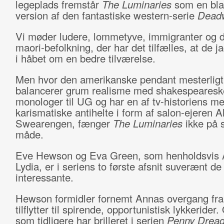
legeplads fremstår
The Luminaries
som en bla
version af den fantastiske western-serie
Dead
Vi møder ludere, lommetyve, immigranter og d
maori-befolkning, der har det tilfælles, at de j
i håbet om en bedre tilværelse.
Men hvor den amerikanske pendant mesterligt
balancerer grum realisme med shakespearesk
monologer til UG og har en af tv-historiens me
karismatiske antihelte i form af salon-ejeren A
Swearengen, fænger
The Luminaries
ikke på
måde.
Eve Hewson og Eva Green, som henholdsvis 
Lydia, er i seriens to første afsnit suverænt d
interessante.
Hewson formidler fornemt Annas overgang fra
tilflytter til spirende, opportunistisk lykkerider
som tidligere har brilleret i serien
Penny Dread