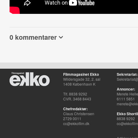
0 kommentarer
Filmmagasinet Ekko
Sekretariat:
Wildersgade 32, 2. sal
Sekretariat@
1408 København K
Annoncer:
Tlf. 8838 9292
Merete Hell
CVR. 3468 8443
6111 5851
merete@ekko
Chefredaktør:
Claus Christensen
Ekko Shortli
2729 0011
8838 9292
cc@ekkofilm.dk
cc@ekkofilm