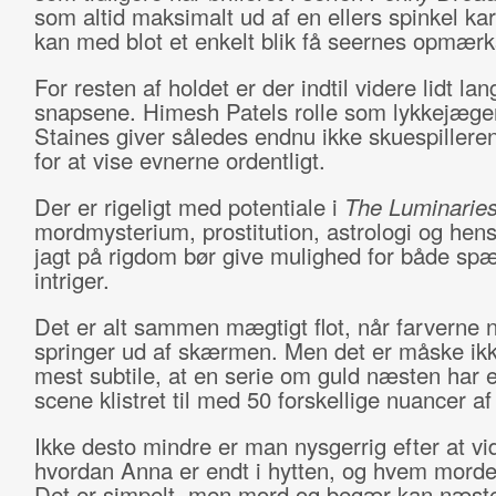
som altid maksimalt ud af en ellers spinkel ka
kan med blot et enkelt blik få seernes opmær
For resten af holdet er der indtil videre lidt la
snapsene. Himesh Patels rolle som lykkejæg
Staines giver således endnu ikke skuespillere
for at vise evnerne ordentligt.
Der er rigeligt med potentiale i
The Luminarie
mordmysterium, prostitution, astrologi og hen
jagt på rigdom bør give mulighed for både sp
intriger.
Det er alt sammen mægtigt flot, når farverne
springer ud af skærmen. Men det er måske ikk
mest subtile, at en serie om guld næsten har 
scene klistret til med 50 forskellige nuancer af
Ikke desto mindre er man nysgerrig efter at vi
hvordan Anna er endt i hytten, og hvem morde
Det er simpelt, men mord og begær kan næste