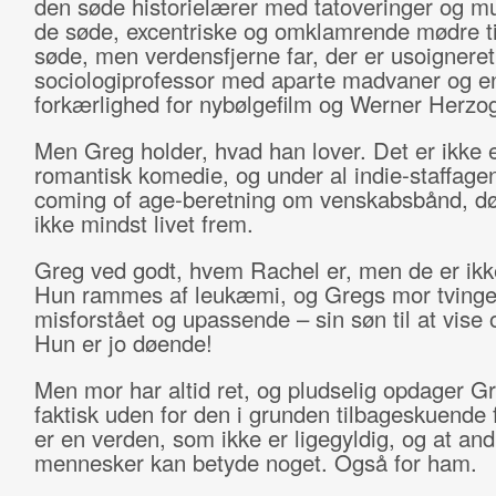
den søde historielærer med tatoveringer og mu
de søde, excentriske og omklamrende mødre t
søde, men verdensfjerne far, der er usoigneret
sociologiprofessor med aparte madvaner og e
forkærlighed for nybølgefilm og Werner Herzo
Men Greg holder, hvad han lover. Det er ikke 
romantisk komedie, og under al indie-staffagen
coming of age-beretning om venskabsbånd, d
ikke mindst livet frem.
Greg ved godt, hvem Rachel er, men de er ikk
Hun rammes af leukæmi, og Gregs mor tvinger 
misforstået og upassende – sin søn til at vise
Hun er jo døende!
Men mor har altid ret, og pludselig opdager Gr
faktisk uden for den i grunden tilbageskuende 
er en verden, som ikke er ligegyldig, og at and
mennesker kan betyde noget. Også for ham.