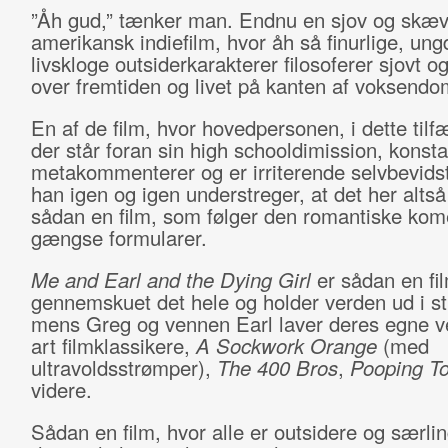
”Åh gud,” tænker man. Endnu en sjov og skæ
amerikansk indiefilm, hvor åh så finurlige, un
livskloge outsiderkarakterer filosoferer sjovt o
over fremtiden og livet på kanten af voksend
En af de film, hvor hovedpersonen, i dette tilf
der står foran sin high schooldimission, konsta
metakommenterer og er irriterende selvbevids
han igen og igen understreger, at det her altså
sådan en film, som følger den romantiske kom
gængse formularer.
Me and Earl and the Dying Girl
er sådan en fil
gennemskuet det hele og holder verden ud i st
mens Greg og vennen Earl laver deres egne ve
art filmklassikere,
A Sockwork Orange
(med
ultravoldsstrømper),
The 400 Bros
,
Pooping T
videre.
Sådan en film, hvor alle er outsidere og særlin