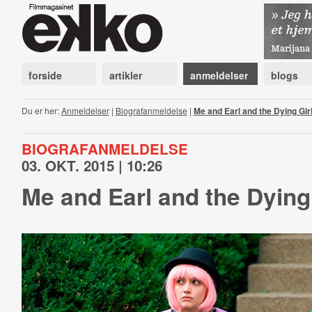
forside
artikler
anmeldelser
blogs
Du er her:
Anmeldelser
|
Biografanmeldelse
|
Me and Earl and the Dying Gir
BIOGRAFANMELDELSE
03. OKT. 2015 | 10:26
Me and Earl and the Dying 