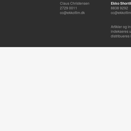
Claus Christensen
Ekko Shortli
2729 0011
8838 9292
cc@ekkofilm.dk
cc@ekkofilm
Artikler og i
indekseres u
distribueres