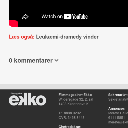
Læs også:
Leukæmi-dramedy vinder
0 kommentarer
Filmmagasinet Ekko
Sekretariat:
Wildersgade 32, 2. sal
Sekretariat@
1408 København K
Annoncer:
Tlf. 8838 9292
Merete Hell
CVR. 3468 8443
6111 5851
merete@ekko
Chefredaktør: