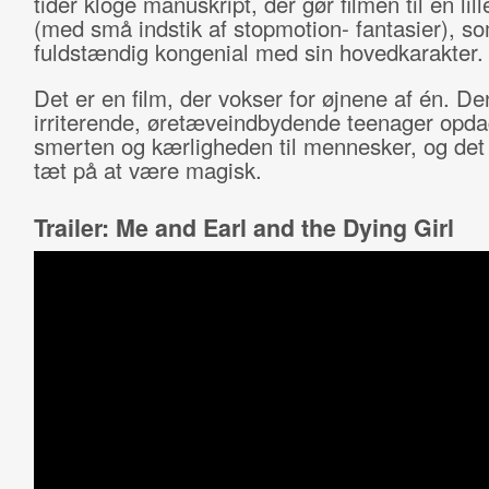
tider kloge manuskript, der gør filmen til en lill
(med små indstik af stopmotion- fantasier), s
fuldstændig kongenial med sin hovedkarakter.
Det er en film, der vokser for øjnene af én. De
irriterende, øretæveindbydende teenager opdag
smerten og kærligheden til mennesker, og det 
tæt på at være magisk.
Trailer: Me and Earl and the Dying Girl