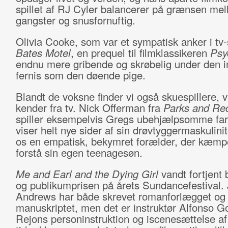
spillet af RJ Cyler balancerer på grænsen me
gangster og snusfornuftig.
Olivia Cooke, som var et sympatisk anker i tv-
Bates Motel
, en prequel til filmklassikeren
Psy
endnu mere gribende og skrøbelig under den in
fernis som den døende pige.
Blandt de voksne finder vi også skuespillere, 
kender fra tv. Nick Offerman fra
Parks and Rec
spiller eksempelvis Gregs ubehjælpsomme far
viser helt nye sider af sin drøvtyggermaskulinit
os en empatisk, bekymret forælder, der kæmp
forstå sin egen teenagesøn.
Me and Earl and the Dying Girl
vandt fortjent 
og publikumprisen på årets Sundancefestival.
Andrews har både skrevet romanforlægget og
manuskriptet, men det er instruktør Alfonso 
Rejons personinstruktion og iscenesættelse af 