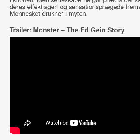
deres effektjageri og sensationsprægede fremst
Mennesket drukner i myten.
Trailer: Monster – The Ed Gein Story