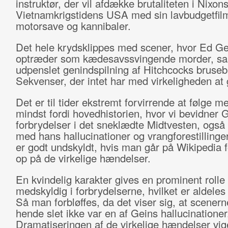
instruktør, der vil afdække brutaliteten i Nixon
Vietnamkrigstidens USA med sin lavbudgetfi
motorsave og kannibaler.
Det hele krydsklippes med scener, hvor Ed Ge
optræder som kædesavssvingende morder, sa
udpenslet genindspilning af Hitchcocks bruse
Sekvenser, der intet har med virkeligheden at 
Det er til tider ekstremt forvirrende at følge me
mindst fordi hovedhistorien, hvor vi bevidner 
forbrydelser i det sneklædte Midtvesten, også
med hans hallucinationer og vrangforestilling
er godt undskyldt, hvis man går på Wikipedia f
op på de virkelige hændelser.
En kvindelig karakter gives en prominent roll
medskyldig i forbrydelserne, hvilket er aldeles
Så man forbløffes, da det viser sig, at scener
hende slet ikke var en af Geins hallucinationer
Dramatiseringen af de virkelige hændelser vige