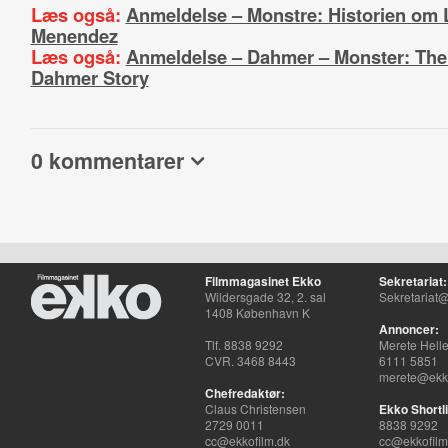
Læs også:
Anmeldelse – Monstre: Historien om L
Menendez
Læs også:
Anmeldelse – Dahmer – Monster: The 
Dahmer Story
0 kommentarer
Filmmagasinet Ekko
Sekretariat:
Wildersgade 32, 2. sal
Sekretariat@
1408 København K
Annoncer:
Tlf. 8838 9292
Merete Hell
CVR. 3468 8443
6111 5851
merete@ekko
Chefredaktør:
Claus Christensen
Ekko Shortli
2729 0011
8838 9292
cc@ekkofilm.dk
cc@ekkofilm