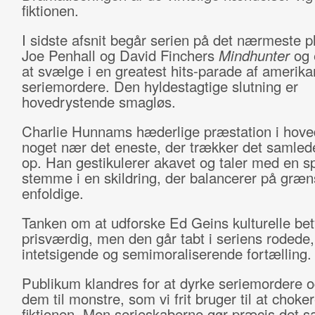
fiktionen.
I sidste afsnit begår serien på det nærmeste pl
Joe Penhall og David Finchers
Mindhunter
og 
at svælge i en greatest hits-parade af amerik
seriemordere. Den hyldestagtige slutning er
hovedrystende smagløs.
Charlie Hunnams hæderlige præstation i hoved
noget nær det eneste, der trækker det samlede
op. Han gestikulerer akavet og taler med en 
stemme i en skildring, der balancerer på græns
enfoldige.
Tanken om at udforske Ed Geins kulturelle bet
prisværdig, men den går tabt i seriens rodede,
intetsigende og semimoraliserende fortælling.
Publikum klandres for at dyrke seriemordere 
dem til monstre, som vi frit bruger til at choker
fiktionen. Men serieskaberne gør præcis det