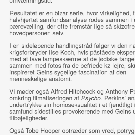
omvæltningstid.
Resultatet er en bizar serie, hvor virkelighed, 
halvhjertet samfundsanalyse rodes sammen i 
pærevælling, der ofte fremstår lige så skizofr
hovedpersonen selv.
I en sideløbende handlingstråd følger vi den na
krigsforbryder Ilse Koch, hvis påståede ekspe
med at lave lampeskærme af de jødiske fange
sammen med fotos fra de befriede kz-lejre, sk
inspireret Geins sygelige fascination af den
menneskelige anatomi.
Vi møder også Alfred Hitchcock og Anthony P
omkring filmatiseringen af
Psycho
. Perkins’ ø
undertrykke sin homoseksualitet i et fjendtligt i
samfund sidestilles provokerende med Geins 
tilbøjeligheder.
Også Tobe Hooper optræder som vred, potry