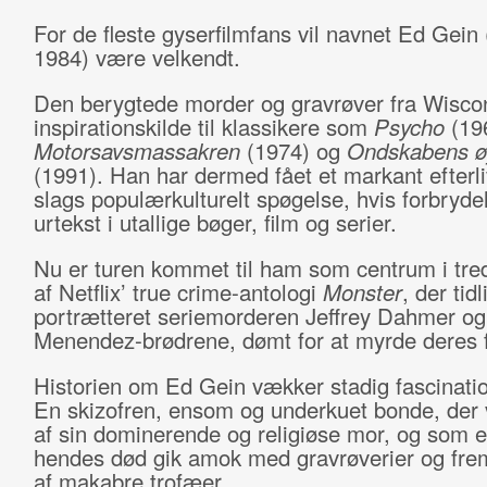
For de fleste gyserfilmfans vil navnet Ed Gein
1984) være velkendt.
Den berygtede morder og gravrøver fra Wisco
inspirationskilde til klassikere som
Psycho
(19
Motorsavsmassakren
(1974) og
Ondskabens ø
(1991). Han har dermed fået et markant efterl
slags populærkulturelt spøgelse, hvis forbryde
urtekst i utallige bøger, film og serier.
Nu er turen kommet til ham som centrum i tr
af Netflix’ true crime-antologi
Monster
, der tid
portrætteret seriemorderen Jeffrey Dahmer og
Menendez-brødrene, dømt for at myrde deres 
Historien om Ed Gein vækker stadig fascinatio
En skizofren, ensom og underkuet bonde, der 
af sin dominerende og religiøse mor, og som e
hendes død gik amok med gravrøverier og frem
af makabre trofæer.