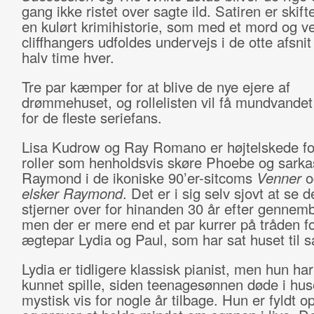
gang ikke ristet over sagte ild. Satiren er skif
en kulørt krimihistorie, som med et mord og v
cliffhangers udfoldes undervejs i de otte afsnit
halv time hver.
Tre par kæmper for at blive de nye ejere af
drømmehuset, og rollelisten vil få mundvandet t
for de fleste seriefans.
Lisa Kudrow og Ray Romano er højtelskede fo
roller som henholdsvis skøre Phoebe og sarka
Raymond i de ikoniske 90’er-sitcoms
Venner
o
elsker Raymond
. Det er i sig selv sjovt at se d
stjerner over for hinanden 30 år efter gennem
men der er mere end et par kurrer på tråden f
ægtepar Lydia og Paul, som har sat huset til s
Lydia er tidligere klassisk pianist, men hun har
kunnet spille, siden teenagesønnen døde i hus
mystisk vis for nogle år tilbage. Hun er fyldt o