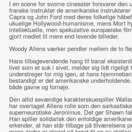
I en scene for svorne cineaster forsvarer den 
franske instruktør de amerikanske instruktører
Capra og John Ford med deres folkelige håbe
ukuelige Hollywood-humanisme, mens Mort hy
intellektuelle, men spekulative europæiske film
gjort mediet til mere end levende billeder.
Woody Allens værker pendler mellem de to flø
Hans tilbagevendende hang til banal eksisten
livet som et suk i sivet, melder sig lidt rigeligt
understreger for mig igen, at hans hjemmeba
bestandigt er det amerikanske underholdende.
både gavne og fornøje.
Den altid seværdige karakterskuespiller Wall
har overtaget Allens rolle som den sarkastisk
superneurotiske Jeronimus. Det gør Shawn fak
Han spiller solidarisk den enfoldige amerikane
erkender, at han står tilbage på tilværelsens p
mens andre er steget på toget til en ny station i