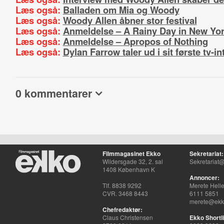
Læs også:
Balladen om Mia og Woody
Læs også:
Woody Allen åbner stor festival
Læs også:
Anmeldelse – A Rainy Day in New Yo
Læs også:
Anmeldelse – Apropos of Nothing
Læs også:
Dylan Farrow taler ud i sit første tv-i
0 kommentarer
Filmmagasinet Ekko
Sekretariat:
Wildersgade 32, 2. sal
Sekretariat@
1408 København K
Annoncer:
Tlf. 8838 9292
Merete Hell
CVR. 3468 8443
6111 5851
merete@ekko
Chefredaktør:
Claus Christensen
Ekko Shortli