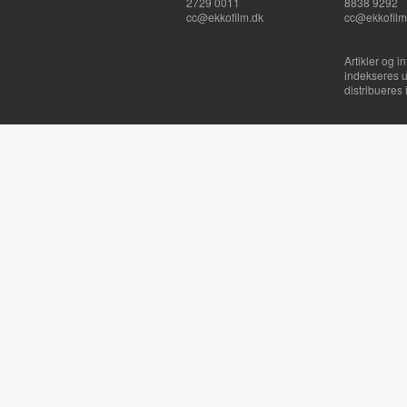
2729 0011
8838 9292
cc@ekkofilm.dk
cc@ekkofilm
Artikler og i
indekseres u
distribueres