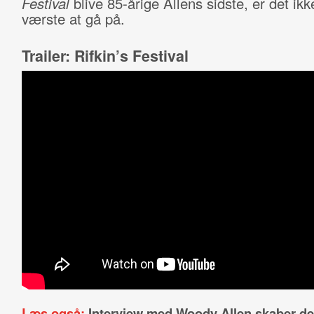
Festival
blive 85-årige Allens sidste, er det ik
værste at gå på.
Trailer: Rifkin’s Festival
Læs også:
Interview med Woody Allen skaber de