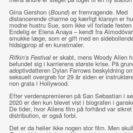
Gina Gershon (
Bound
) er fremragende. Med
distancerende charme og kærligt klarsyn er h
modne hustru Sue, som ikke vil forlade festen f
Endelig er Elena Anaya – kendt fra Almodóvar
smukke læge, som er gift med en sidebollend
hidsigprop af en kunstmaler.
Rifkin’s Festival
er skabt, mens Woody Allen h
befundet sig i karrierens største krise. På grun
adoptivdatteren Dylan Farrows beskyldning om
seksuelt overgreb for 29 år siden er instruktø
non grata i Hollywood.
Efter verdenspremieren på San Sebastian i s
2020 er den kun blevet vist i biografen i gansk
De tider, hvor Allens film på forhånd var sikre
distribution, er også forbi.
Det er da heller ikke nogen stor film. Men sku