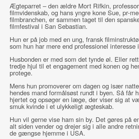
Ægteparret – den ældre Mort Rifkin, professor
filmvidenskab, og hans yngre kone Sue, pr-me
filmbranchen, er sammen taget til den spansk
filmfestival i San Sebastian.
Hun er på job med en ung, fransk filminstruktør
som hun har mere end professionel interesse i
Husbonden er med som det tynde øl. Eller rett
tredje hjul til et engagement med konen og h
protege.
Mens hun promoverer om dagen og især natten
hendes mand formålsøst rundt i byen. Så får h
hjertet og opsøger en læge, der viser sig at v
smuk kvinde i et ulykkeligt ægteskab.
Hun vil gerne vise ham sin by. Det gøres på e
alt siden vender og drejer sig i alle andre retn
de gængse hjemme i USA.