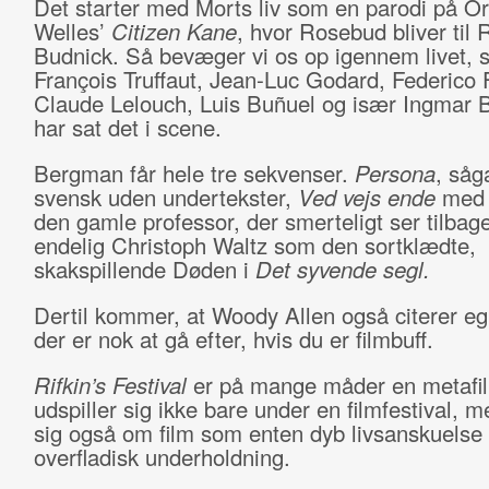
Det starter med Morts liv som en parodi på O
Welles’
Citizen Kane
, hvor Rosebud bliver til 
Budnick. Så bevæger vi os op igennem livet,
François Truffaut, Jean-Luc Godard, Federico Fe
Claude Lelouch, Luis Buñuel og især Ingmar
har sat det i scene.
Bergman får hele tre sekvenser.
Persona
, såg
svensk uden undertekster,
Ved vejs ende
med 
den gamle professor, der smerteligt ser tilbag
endelig Christoph Waltz som den sortklædte,
skakspillende Døden i
Det syvende segl.
Dertil kommer, at Woody Allen også citerer eg
der er nok at gå efter, hvis du er filmbuff.
Rifkin’s Festival
er på mange måder en metafi
udspiller sig ikke bare under en filmfestival, m
sig også om film som enten dyb livsanskuelse 
overfladisk underholdning.