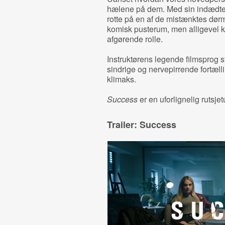
hælene på dem. Med sin indædte e
rotte på en af de mistænktes dørmå
komisk pusterum, men alligevel ko
afgørende rolle.
Instruktørens legende filmsprog st
sindrige og nervepirrende fortælli
klimaks.
Success
er en uforlignelig rutsjetu
Trailer: Success