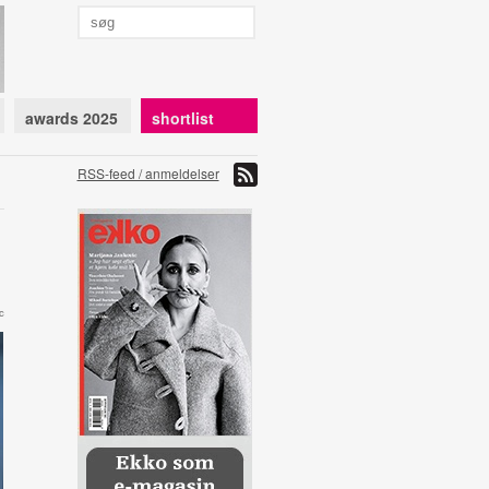
awards 2025
shortlist
RSS-feed / anmeldelser
c