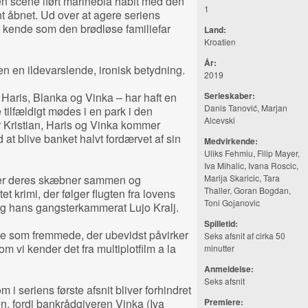
en scene iført marineblå habit med den
1
t åbnet. Ud over at agere seriens
at kende som den brødløse familiefar
Land:
Kroatien
År:
len en ildevarslende, ironisk betydning.
2019
 Haris, Blanka og Vinka – har haft en
Serieskaber:
Danis Tanović, Marjan
tilfældigt mødes i en park i den
Alcevski
 Kristian, Haris og Vinka kommer
at blive banket halvt fordærvet af sin
Medvirkende:
Uliks Fehmiu, Filip Mayer,
Iva Mihalic, Ivana Roscic,
er deres skæbner sammen og
Marija Skaricic, Tara
Thaller, Goran Bogdan,
et krimi, der følger flugten fra lovens
Toni Gojanovic
og hans gangsterkammerat Lujo Kralj.
Spilletid:
ire som fremmede, der ubevidst påvirker
Seks afsnit af cirka 50
vi kender det fra multiplotfilm a la
minutter
Anmeldelse:
Seks afsnit
m i seriens første afsnit bliver forhindret
n, fordi bankrådgiveren Vinka (Iva
Premiere: