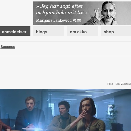
anmeldelser
blogs
om ekko
shop
|
Success
Foto | Erol Zubcevi