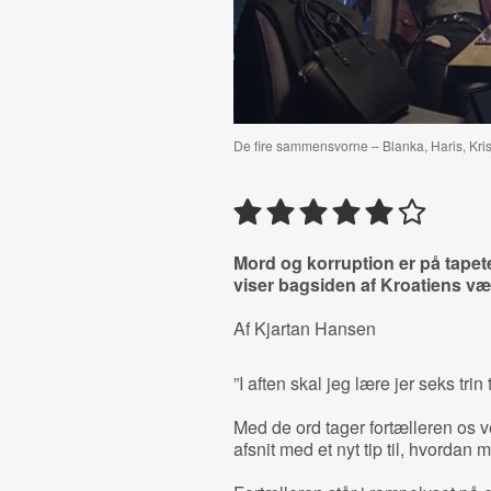
De fire sammensvorne – Blanka, Haris, Krist
Mord og korruption er på tapet
viser bagsiden af Kroatiens v
Af Kjartan Hansen
”I aften skal jeg lære jer seks trin 
Med de ord tager fortælleren os v
afsnit med et nyt tip til, hvordan