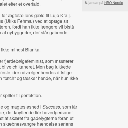
6. januar på
HBO Nordic
let efter et overfald.
for ægtefællens gæld til Lujo Kralj.
ris (Uliks Fehmiu) ved at opsige sit
en, fordi han ikke længere vil bistå
 af nybyggerier, der står gabende
, ikke mindst Blanka.
r fjerdebølgefeminist, som insisterer
at blive chikaneret. Men bag lukkede
este, der udvælger hendes dristige
 ”bitch” og tæsker hende, når hun ikke
 spiller til perfektion.
e og magtesløshed i
Success
, som får
e, der knytter de fire hovedpersoner
 af skæret fra gadelygterne foran et
den skæbnesvangre hændelse seriens