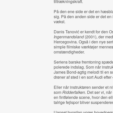
tiltrækningskraft.
På den ene side er det en hæsbl
sig. På den anden side er det en i
vækst.
Danis Tanović er kendt for den O
Ingenmandsland
(2001), der med
Hercegovina. Også i den nye ser
simple filmiske værktøjer mennes
omstændigheder.
Seriens barske fremtoning spæd
polerede indslag. Som når instruk
James Bond-agtig melodi til en 
drøner af sted i en sort Audi efter
Eller når instruktøren sender et ni
som
Ridderfalken
. Det ser vi, nå
en fintfølende scene, hvor den ell
talrige fejlspor bliver suspendere
Uanset hvordan vores hovedperson