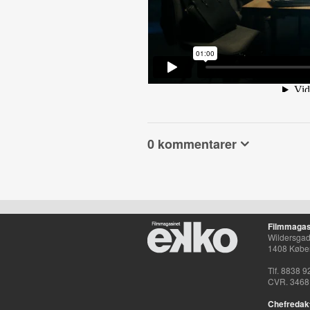
0 kommentarer
Filmmagas
Wildersgade
1408 Købe
Tlf. 8838 9
CVR. 3468
Chefredak