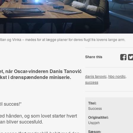
ian og Vinka – mødes for at lægge planer for deres flugt fra lovens lange arm.
Share this
et, når Oscar-vinderen Danis Tanović
ækst i drønspændende miniserie.
danis tanovic
,
hbo nordic
,
success
til succes!”
Titel:
Success
ed hånden, og som lovet starter hvert
Originaltitel:
 man bliver succesfuld.
Uspjeh
Sæson: