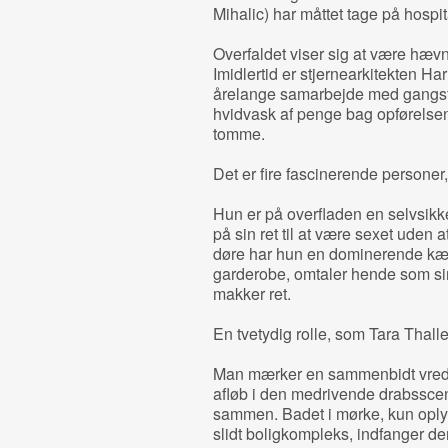
Mihalic) har måttet tage på hospita
Overfaldet viser sig at være hævn 
Imidlertid er stjernearkitekten Ha
årelange samarbejde med gangster
hvidvask af penge bag opførelsen
tomme.
Det er fire fascinerende personer
Hun er på overfladen en selvsikke
på sin ret til at være sexet uden 
døre har hun en dominerende kær
garderobe, omtaler hende som sin
makker ret.
En tvetydig rolle, som Tara Thaller
Man mærker en sammenbidt vred
afløb i den medrivende drabsscen
sammen. Badet i mørke, kun oplyst
slidt boligkompleks, indfanger 