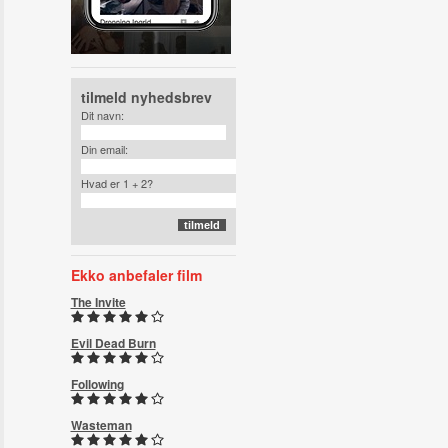
tilmeld nyhedsbrev
Dit navn:
Din email:
Hvad er 1 + 2?
Ekko anbefaler film
The Invite
Evil Dead Burn
Following
Wasteman