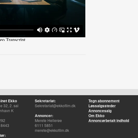
inet Ekko
Sekretariat:
Tegn abonnement
 32, 2. sal
Sekretariat@ekkofilm.dk
Løssalgssteder
nhavn K
Annoncesalg
Annoncer:
Om Ekko
292
Merete Hellerøe
Annoncørbetalt indhold
 8443
6111 5851
merete@ekkofilm.dk
tør: