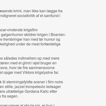
æsende krimi, man ikke kan lægge fra
ndigneret socialkritik af et samfund i
scar-vindende krigsfilm
 galgenhumor skildrer krigen i Bosnien-
ie frembringer han med tør humor og
kelighed under de mest forfærdelige
es således indimellem op med mere
tøren med et glimt i øjet bruger en
scene, hvor de fire sammensvorne
 et opgør med Viktors krigslystne far.
k til stemningsfyldte scener i film noirs
r en stille, jazzet trompetsolo ledsager
ers utrættelige Gordana Kalic efter
s fra sagen.
er prøver at skjule sig, er hun i