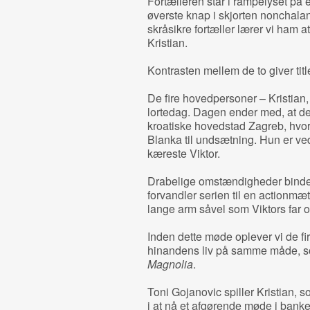
Fortælleren står i rampelyset på 
øverste knap i skjorten nonchalan
skråsikre fortæller lærer vi ham 
Kristian.
Kontrasten mellem de to giver tit
De fire hovedpersoner – Kristian,
lortedag. Dagen ender med, at de 
kroatiske hovedstad Zagreb, hvor
Blanka til undsætning. Hun er ved 
kæreste Viktor.
Drabelige omstændigheder bind
forvandler serien til en actionmætt
lange arm såvel som Viktors far 
Inden dette møde oplever vi de f
hinandens liv på samme måde, som 
Magnolia
.
Toni Gojanovic spiller Kristian, so
i at nå et afgørende møde i banke