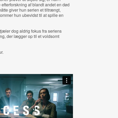
fterforskning af blandt andet en død
tte giver hun serien et tiltrængt,
mmer hun ubevidst til at spille en
jæler dog aldrig fokus fra seriens
ng, der lægger op til et voldsomt
r.