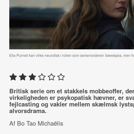
Ella Purnell kan virke neurotisk i rollen som seriemorderen Sweetpea, men 
Britisk serie om et stakkels mobbeoffer, der
virkeligheden er psykopatisk hævner, er sv
fejlcasting og vakler mellem skælmsk lysts
alvorsdrama.
Af Bo Tao Michaëlis