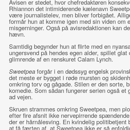
Avisen er stedet, hvor chefredaktøren konsekv
Rhiannon det intimiderende kælenavn Sweetpe
være journalistelev, men bliver forbigået. Allig
formår hun at komme igen med sin viden om 
misgerninger. Også på avisredaktionen kan de
hævn.
Samtidig begynder hun at flirte med en nyansa
ungersvend på hendes egen alder, spillet glat 
glimrende af en renskuret Calam Lynch.
Sweetpea
forgår i en dødssyg engelsk provins
det meste er bygget i røde mursten og skidenh
omkring torv og gågade. Stilen er den sorte, br
komedie. Som sådan fungerer serien også et g
ad vejen.
Skruen strammes omkring Sweetpea, men plot
efter fire afsnit ikke nervepirrende spændende
der er hårnålesving. En kvindelig politibetjent
at få færten af, at Sweetpea ikke er så enfoldi