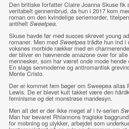
Den britiske forfatter Claire Joanna Skuse fik s
veritabelt gennembrud, da hun i 2017 kom med
roman om den kvindelige seriemorder, titelper
antihelt
Sweetpea.
Skuse havde før med succes skrevet young ad
romaner. Men med
Sweetpea
trådte hun ind i 
voksnes morbide rækker med en charmerende
der bliver en hævnende amazone over for alle
mennesker, som har været onde mode hende 
En slags senmoderne og antiromantisk grevin
Monte Cristo.
Der er kommet fem bøger om Sweepea alias 
Lewis. De er blevet kult takket være den hård
feminisme og det monstrøse mandesyn.
Men alt det er der ikke meget af i tv-serien
Sw
Man har bevaret Rhiannons tragiske baggrund
for mobning og ulykker, arbejdet som underku