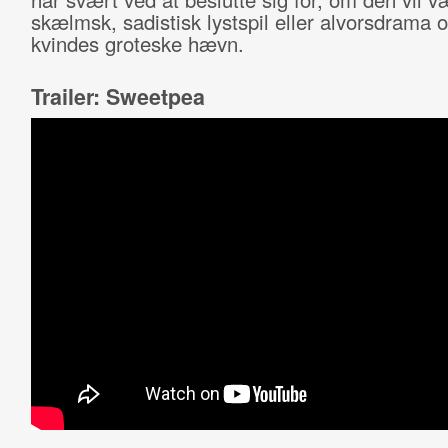
skælmsk, sadistisk lystspil eller alvorsdrama 
kvindes groteske hævn.
Trailer: Sweetpea