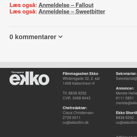
Læs også:
Anmeldelse – Fallout
Læs også:
Anmeldelse – Sweetbitter
0 kommentarer
Filmmagasinet Ekko
Sekretariat:
Wildersgade 32, 2. sal
Sekretariat@
1408 København K
Annoncer:
Tlf. 8838 9292
Merete Hell
CVR. 3468 8443
6111 5851
merete@ekko
Chefredaktør:
Claus Christensen
Ekko Shortli
2729 0011
8838 9292
cc@ekkofilm.dk
cc@ekkofilm
Artikler og i