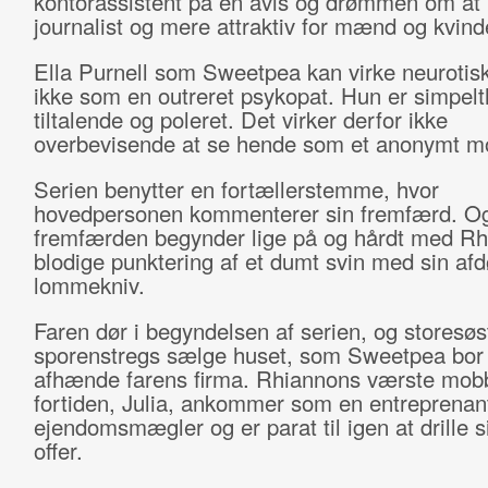
kontorassistent på en avis og drømmen om at 
journalist og mere attraktiv for mænd og kvind
Ella Purnell som Sweetpea kan virke neurotisk
ikke som en outreret psykopat. Hun er simpelt
tiltalende og poleret. Det virker derfor ikke
overbevisende at se hende som et anonymt mo
Serien benytter en fortællerstemme, hvor
hovedpersonen kommenterer sin fremfærd. O
fremfærden begynder lige på og hårdt med R
blodige punktering af et dumt svin med sin afd
lommekniv.
Faren dør i begyndelsen af serien, og storesøst
sporenstregs sælge huset, som Sweetpea bor 
afhænde farens firma. Rhiannons værste mobb
fortiden, Julia, ankommer som en entreprenan
ejendomsmægler og er parat til igen at drille si
offer.