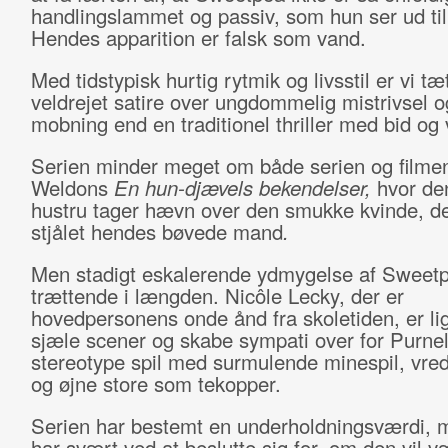
handlingslammet og passiv, som hun ser ud til
Hendes apparition er falsk som vand.
Med tidstypisk hurtig rytmik og livsstil er vi tæ
veldrejet satire over ungdommelig mistrivsel o
mobning end en traditionel thriller med bid og 
Serien minder meget om både serien og filme
Weldons
En hun-djævels bekendelser,
hvor de
hustru tager hævn over den smukke kvinde, de
stjålet hendes bøvede mand
.
Men stadigt eskalerende ydmygelse af Sweetp
trættende i længden. Nicôle Lecky, der er
hovedpersonens onde ånd fra skoletiden, er li
sjæle scener og skabe sympati over for Purnel
stereotype spil med surmulende minespil, vre
og øjne store som tekopper.
Serien har bestemt en underholdningsværdi, 
har svært ved at beslutte sig for, om den vil v