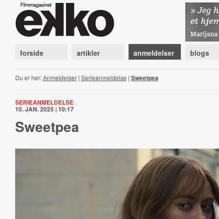
forside
artikler
anmeldelser
blogs
Du er her:
Anmeldelser
|
Serieanmeldelse
|
Sweetpea
SERIEANMELDELSE
10. JAN. 2025 | 10:17
Sweetpea