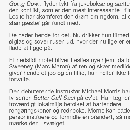
Going Down
flyder tykt fra jukebokse og sætte
den konflikt, som er den mest interessante i fi
Leslie har skamferet den drøm om rigdom, all
stamgæster går rundt med.
De hader hende for det. Nu drikker hun tilmed
ølglas og sover rusen ud, hvor der nu lige er e
flade at ligge på.
Et nedslidt motel bliver Leslies nye hjem, da f
Sweeney (Marc Maron) af ren og skær medli
giver hende et job og en tillid, hun heller ikke f
forvalte.
Den debuterende instruktør Michael Morris har 
tv-serien
Better Call Saul
på cv’et. Han tegner
troværdigt lokalmiljø befolket af bartendere,
rengøringskoner og rednecks. Morris kan både
personinstruere og formidle en brandert, så m
mærke den i svælget.