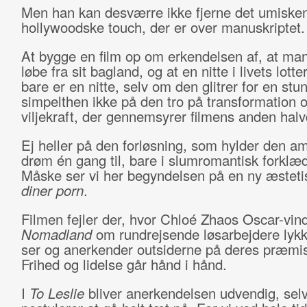
Men han kan desværre ikke fjerne det umisken
hollywoodske touch, der er over manuskriptet.
At bygge en film op om erkendelsen af, at man
løbe fra sit bagland, og at en nitte i livets lott
bare er en nitte, selv om den glitrer for en stu
simpelthen ikke på den tro på transformation 
viljekraft, der gennemsyrer filmens anden halv
Ej heller på den forløsning, som hylder den a
drøm én gang til, bare i slumromantisk forklæ
Måske ser vi her begyndelsen på en ny æsteti
diner porn
.
Filmen fejler der, hvor Chloé Zhaos Oscar-vi
Nomadland
om rundrejsende løsarbejdere lyk
ser og anerkender outsiderne på deres præmis
Frihed og lidelse går hånd i hånd.
I
To Leslie
bliver anerkendelsen udvendig, sel