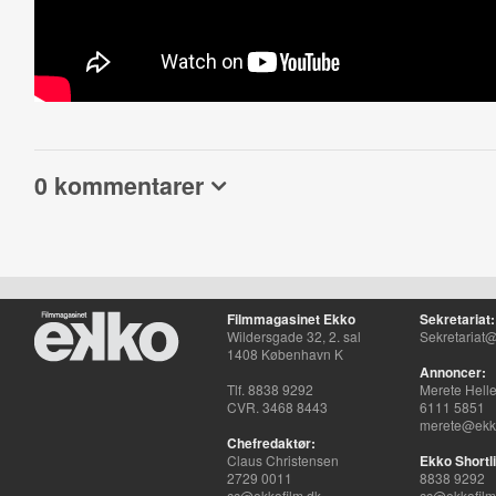
0 kommentarer
Filmmagasinet Ekko
Sekretariat:
Wildersgade 32, 2. sal
Sekretariat@
1408 København K
Annoncer:
Tlf. 8838 9292
Merete Hell
CVR. 3468 8443
6111 5851
merete@ekko
Chefredaktør:
Claus Christensen
Ekko Shortli
2729 0011
8838 9292
cc@ekkofilm.dk
cc@ekkofilm