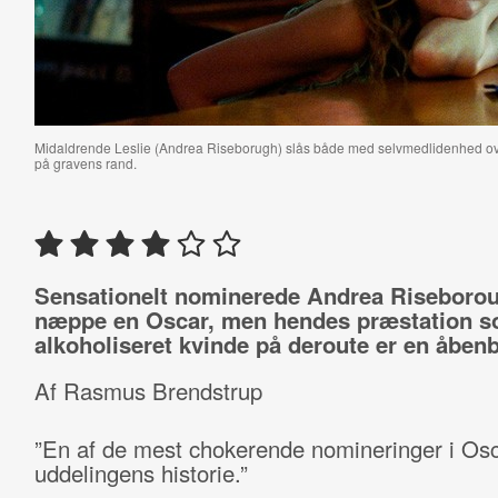
Midaldrende Leslie (Andrea Riseborugh) slås både med
selvmedlidenhed ov
på gravens rand.
Sensationelt nominerede Andrea Riseborou
næppe en Oscar, men hendes præstation 
alkoholiseret kvinde på deroute er en åbenb
Af Rasmus Brendstrup
”En af de mest chokerende nomineringer i Osc
uddelingens historie.”