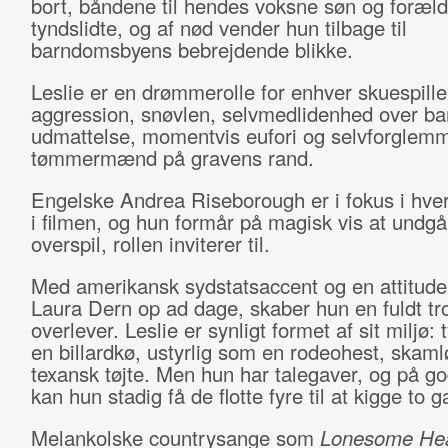
bort, båndene til hendes voksne søn og foræld
tyndslidte, og af nød vender hun tilbage til
barndomsbyens bebrejdende blikke.
Leslie er en drømmerolle for enhver skuespille
aggression, snøvlen, selvmedlidenhed over ba
udmattelse, momentvis eufori og selvforglemm
tømmermænd på gravens rand.
Engelske Andrea Riseborough er i fokus i hve
i filmen, og hun formår på magisk vis at undgå
overspil, rollen inviterer til.
Med amerikansk sydstatsaccent og en attitude,
Laura Dern op ad dage, skaber hun en fuldt t
overlever. Leslie er synligt formet af sit miljø:
en billardkø, ustyrlig som en rodeohest, skam
texansk tøjte. Men hun har talegaver, og på go
kan hun stadig få de flotte fyre til at kigge to 
Melankolske countrysange som
Lonesome Hea