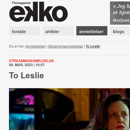
forside
artikler
anmeldelser
blogs
Du er her:
Anmeldelser
|
Streaminganmeldelse
|
To Leslie
STREAMINGANMELDELSE
09. MAR. 2023 | 10:57
To Leslie