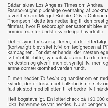
Sådan skrev Los Angeles Times om Andrea
Riseboroughs pludselige overhaling af bookma
favoritter som Margot Robbie, Olivia Colma
Thompson i dette års nedtælling til den presti
filmfest, hvor Riseborough sensationelt blev e
nominerede for bedste kvindelige hovedrolle.
Det er synd for skuespilleren, at der efterfølg
(kortvarigt) blev sået tvivl om lødigheden af P
kampagnen. For det er hende, der næsten eg
løfter et lillebitte, sympatisk drama fra den te
rendesten og giver filmen et synligt liv, men o
emne opmærksomhed verden rundt.
Filmen hedder
To Leslie
og handler om en mid
kvinde, der er forsumpet i alkoholisme, selv 
faktisk stod med billetten til et bedre liv i hånd
Helt bogstaveligt. En lottericheck på 190.000 d
lokal berømmelse var hendes. Nu er pengene 