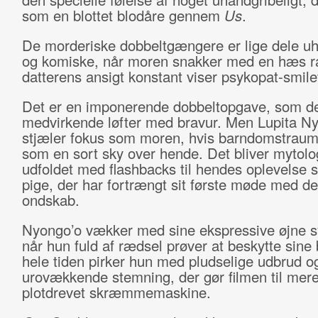
som en blottet blodåre gennem
Us
.
De morderiske dobbeltgængere er lige dele uh
og komiske, når moren snakker med en hæs ra
datterens ansigt konstant viser psykopat-smile
Det er en imponerende dobbeltopgave, som d
medvirkende løfter med bravur. Men Lupita N
stjæler fokus som moren, hvis barndomstrau
som en sort sky over hende. Det bliver mytolo
udfoldet med flashbacks til hendes oplevelse s
pige, der har fortrængt sit første møde med d
ondskab.
Nyongo’o vækker med sine ekspressive øjne s
når hun fuld af rædsel prøver at beskytte sine
hele tiden pirker hun med pludselige udbrud og
urovækkende stemning, der gør filmen til mer
plotdrevet skræmmemaskine.