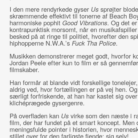
I den mere rendyrkede gyser
Us
sprøjter blode
skræmmende effektivt til tonerne af Beach Bo
harmoniske pophit
Good Vibrations
. Og det er
kontrapunktisk morsomt, når en musikafspiller 
besked på at ringe til politiet, hvorefter den spi
hiphopperne N.W.A.’s
Fuck Tha Police
.
Musikken demonstrerer meget godt, hvorfor k
Jordan Peele efter kun to film er så gennemfør
filmskaber.
Han formår at blande vidt forskellige tonelejer
aldrig ved, hvor fortællingen er på vej hen. Og
særligt forfriskende, at han har kastet sig ove
klichéprægede gysergenre.
På overfladen kan
Us
virke som den næste i r
film, der har fundet på et smart koncept. Men 
meningsfulde pointer i historien, hvor mennesk
stillet over for den farligste fjende: sig selv!