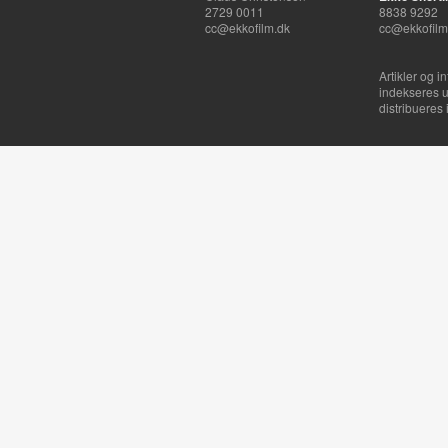
2729 0011
8838 9292
cc@ekkofilm.dk
cc@ekkofilm
Artikler og i
indekseres u
distribueres