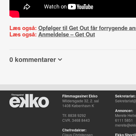
Læs også:
Opfølger til Get Out får forrygende a
Læs også:
Anmeldelse – Get Out
0 kommentarer
Filmmagasinet Ekko
Sekretariat:
Wildersgade 32, 2. sal
Sekretariat@
1408 København K
Annoncer:
Tlf. 8838 9292
Merete Hell
CVR. 3468 8443
6111 5851
merete@ekko
Chefredaktør:
Claus Christensen
Ekko Shortli