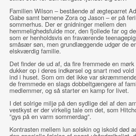
Familien Wilson – bestående af ægteparret Ad
Gabe samt børnene Zora og Jason – er på ferie
sommerhus. Der er gnidninger mellem den
hemmelighedsfulde mor, den fjollede far og de
som er henholdsvis en fraværende teenagepig
småsær søn, men grundlæggende udgør de e
elskværdig familie.
Det finder de ud af, da fire fremmede en mørk
dukker op i deres indkørsel og snart med vold
ind i huset. Som om det ikke var skræmmende
de fremmede en slags dobbeltgængere af fami
medlemmer, og så starter en kamp for livet.
I det solrige miljø på den sydlige del af den a
vestkyst er der virkelig tale om det, som Hitch
”gys på en varm sommerdag”.
Kontrasten mellem lun solskin og iskold død a
den specielle følelse af noget uhåndgribeligt, d