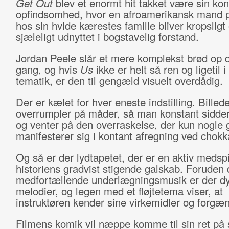
Get Out
blev et enormt hit takket være sin ko
opfindsomhed, hvor en afroamerikansk mand 
hos sin hvide kærestes familie bliver kropsligt
sjæleligt udnyttet i bogstavelig forstand.
Jordan Peele slår et mere komplekst brød op 
gang, og hvis
Us
ikke er helt så ren og ligetil i
tematik, er den til gengæld visuelt overdådig.
Der er kælet for hver eneste indstilling. Billed
overrumpler på måder, så man konstant sidder
og venter på den overraskelse, der kun nogle
manifesterer sig i kontant afregning ved chok
Og så er der lydtapetet, der er en aktiv medspil
historiens gradvist stigende galskab. Foruden
medfortællende underlægningsmusik er der dy
melodier, og legen med et fløjtetema viser, at
instruktøren kender sine virkemidler og forgæ
Filmens komik vil næppe komme til sin ret på s