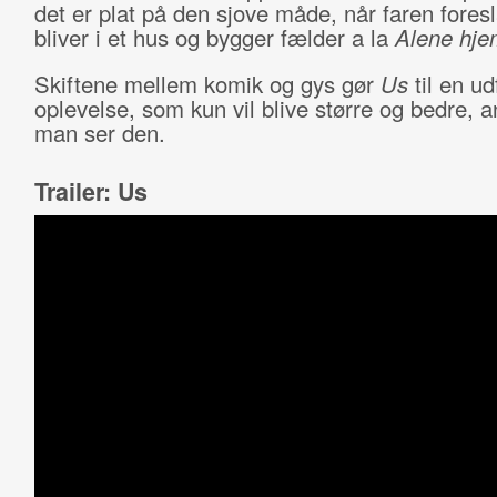
det er plat på den sjove måde, når faren foresl
bliver i et hus og bygger fælder a la
Alene hj
Skiftene mellem komik og gys gør
Us
til en u
oplevelse, som kun vil blive større og bedre, 
man ser den.
Trailer: Us