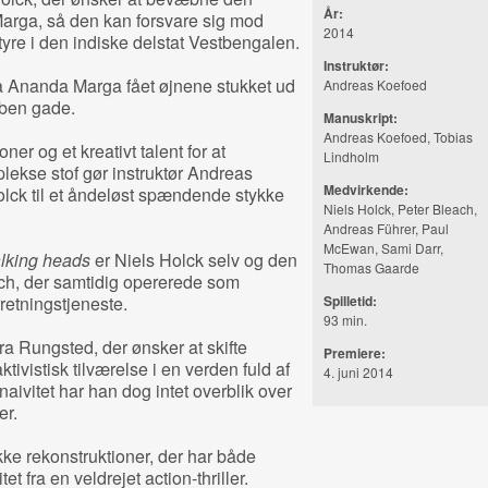
År:
Marga, så den kan forsvare sig mod
2014
yre i den indiske delstat Vestbengalen.
Instruktør:
ra Ananda Marga fået øjnene stukket ud
Andreas Koefoed
åben gade.
Manuskript:
Andreas Koefoed, Tobias
ner og et kreativt talent for at
Lindholm
lekse stof gør instruktør Andreas
Medvirkende:
lck til et åndeløst spændende stykke
Niels Holck, Peter Bleach,
Andreas Führer, Paul
McEwan, Sami Darr,
alking heads
er Niels Holck selv og den
Thomas Gaarde
ch, der samtidig opererede som
retningstjeneste.
Spilletid:
93 min.
ra Rungsted, der ønsker at skifte
Premiere:
ivistisk tilværelse i en verden fuld af
4. juni 2014
aivitet har han dog intet overblik over
er.
ke rekonstruktioner, der har både
 fra en veldrejet action-thriller.