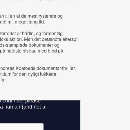
en
til en af de mest rystende og
ilm i meget lang tid.
rrorist er hårfin, og formentlig
cks aktion. Men det betændte efterspil
eds-stemplede dokumenter og
lk på højeste niveau med blod på
 Andreas Koefoeds dokumentar-thriller,
nktum for den nyligt lukkede
ilm.