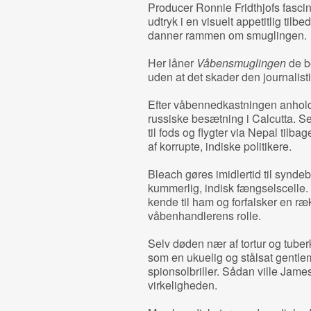
Producer Ronnie Fridthjofs fascina
udtryk i en visuelt appetitlig til
danner rammen om smuglingen.
Her låner
Våbensmuglingen
de be
uden at det skader den journalis
Efter våbennedkastningen anhol
russiske besætning i Calcutta. Se
til fods og flygter via Nepal tilba
af korrupte, indiske politikere.
Bleach gøres imidlertid til syndebu
kummerlig, indisk fængselscelle.
kende til ham og forfalsker en ræ
våbenhandlerens rolle.
Selv døden nær af tortur og tuber
som en ukuelig og stålsat gent
spionsolbriller. Sådan ville Jame
virkeligheden.