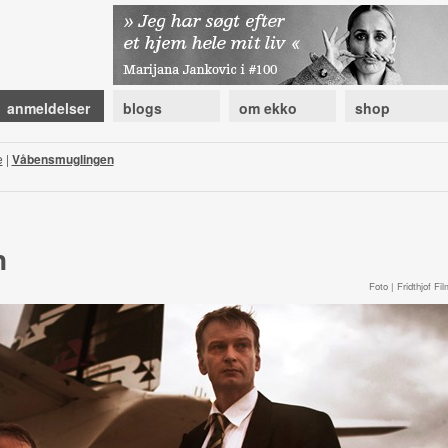
anmeldelser
blogs
om ekko
shop
e
|
Våbensmuglingen
n
Foto | Fridthjof Fil