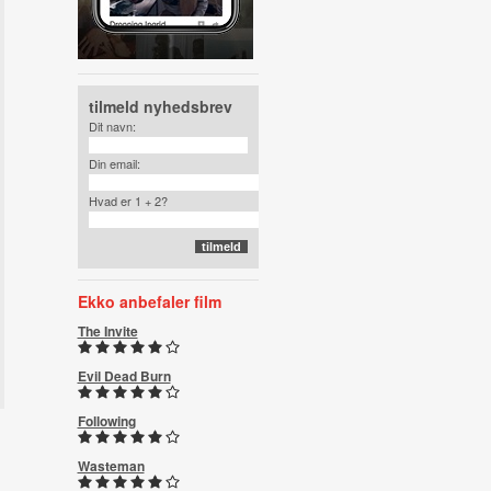
tilmeld nyhedsbrev
Dit navn:
Din email:
Hvad er 1 + 2?
Ekko anbefaler film
The Invite
Evil Dead Burn
Following
Wasteman