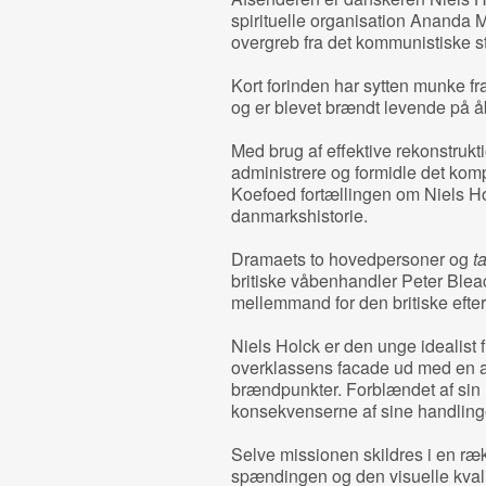
spirituelle organisation Ananda 
overgreb fra det kommunistiske st
Kort forinden har sytten munke f
og er blevet brændt levende på 
Med brug af effektive rekonstruktio
administrere og formidle det komp
Koefoed fortællingen om Niels Ho
danmarkshistorie.
Dramaets to hovedpersoner og
t
britiske våbenhandler Peter Blea
mellemmand for den britiske efter
Niels Holck er den unge idealist f
overklassens facade ud med en akt
brændpunkter. Forblændet af sin n
konsekvenserne af sine handling
Selve missionen skildres i en ræk
spændingen og den visuelle kvalitet