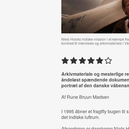
Niels Holcks indiske mission i et kæmpe fra
kontrast til interviews og arkivmateriale i
Arkivmateriale og mesterlige re
åndeløst spændende dokumentar
portræt af den danske våbensm
Af Rune Bruun Madsen
I 1995 åbner et fragtfly bugen til s
det indiske luftrum.
Afsenderen er danskeren Niels H