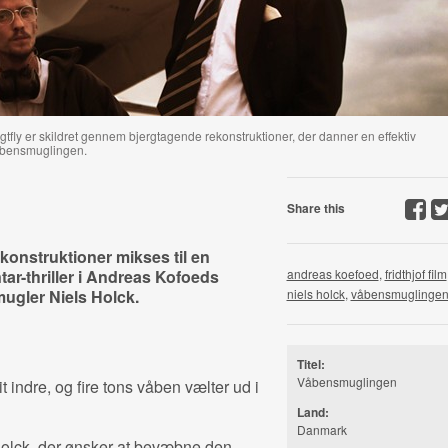
gtfly er skildret gennem bjergtagende rekonstruktioner, der danner en effektiv
 Våbensmuglingen.
Share this
konstruktioner mikses til en
-thriller i Andreas Kofoeds
andreas koefoed
,
fridthjof film
ugler Niels Holck.
niels holck
,
våbensmuglinge
Titel:
Våbensmuglingen
it indre, og fire tons våben vælter ud i
Land:
Danmark
olck, der ønsker at bevæbne den