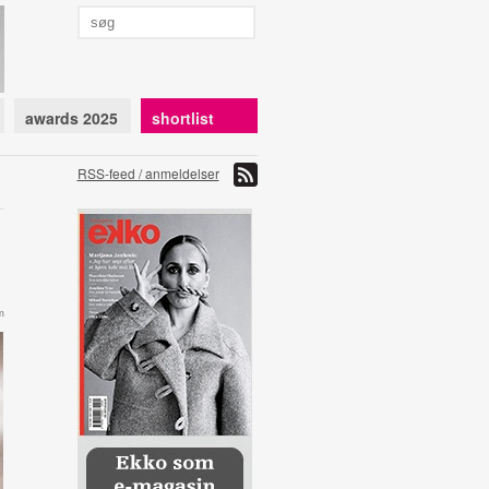
awards 2025
shortlist
RSS-feed / anmeldelser
m