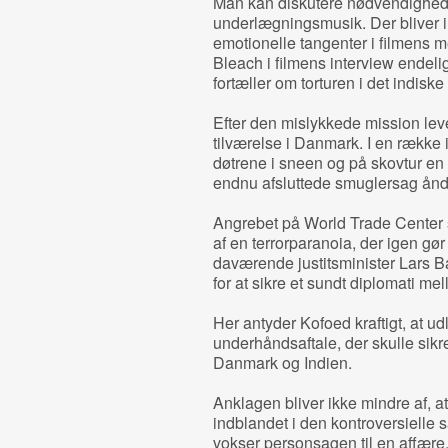
Man kan diskutere nødvendighed
underlægningsmusik. Der bliver i 
emotionelle tangenter i filmens
Bleach i filmens interview endel
fortæller om torturen i det indiske
Efter den mislykkede mission lev
tilværelse i Danmark. I en række
døtrene i sneen og på skovtur en
endnu afsluttede smuglersag ånd
Angrebet på World Trade Center s
af en terrorparanoia, der igen gør 
daværende justitsminister Lars B
for at sikre et sundt diplomati m
Her antyder Kofoed kraftigt, at ud
underhåndsaftale, der skulle sik
Danmark og Indien.
Anklagen bliver ikke mindre af, at 
indblandet i den kontroversielle s
vokser personsagen til en affære,