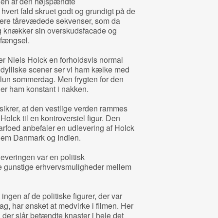
en af den højspændte
hvert fald skruet godt og grundigt på de
 mere tårevædede sekvenser, som da
ig knækker sin overskudsfacade og
 fængsel.
er Niels Holck en forholdsvis normal
 idylliske scener ser vi ham kælke med
 lun sommerdag. Men frygten for den
er ham konstant i nakken.
ikrer, at den vestlige verden rammes
Holck til en kontroversiel figur. Den
arfoed anbefaler en udlevering af Holck
ellem Danmark og Indien.
leveringen var en politisk
re gunstige erhvervsmuligheder mellem
ingen af de politiske figurer, der var
ag, har ønsket at medvirke i filmen. Her
 der slår betændte knaster i hele det