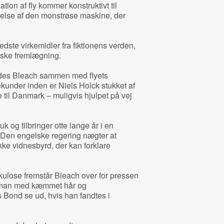
tion af fly kommer konstruktivt til
bedelse af den monstrøse maskine, der
dste virkemidler fra fiktionens verden,
tiske fremlægning.
des Bleach sammen med flyets
kunder inden er Niels Holck stukket af
ge til Danmark – muligvis hjulpet på vej
k og tilbringer otte lange år i en
 Den engelske regering nægter at
kke vidnesbyrd, der kan forklare
kulose fremstår Bleach over for pressen
leman med kæmmet hår og
s Bond se ud, hvis han fandtes i