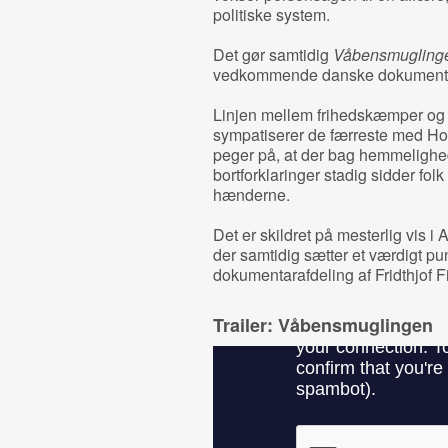
politiske system.
Det gør samtidig
Våbensmugling
vedkommende danske dokumentarf
Linjen mellem frihedskæmper og te
sympatiserer de færreste med Hol
peger på, at der bag hemmeligh
bortforklaringer stadig sidder fo
hænderne.
Det er skildret på mesterlig vis i
der samtidig sætter et værdigt pu
dokumentarafdeling af Fridthjof F
Trailer: Våbensmuglingen