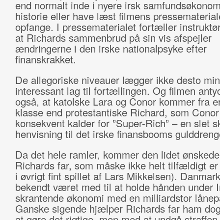
end normalt inde i nyere irsk samfundsøkonom
historie eller have læst filmens pressemateriale
opfange. I pressematerialet fortæller instruktø
at Richards sammenbrud på sin vis afspejler
ændringerne i den irske nationalpsyke efter
finanskrakket.
De allegoriske niveauer lægger ikke desto min
interessant lag til fortællingen. Og filmen anty
også, at katolske Lara og Conor kommer fra e
klasse end protestantiske Richard, som Conor
konsekvent kalder for ”Super-Rich” – en slet sk
henvisning til det irske finansbooms gulddreng
Da det hele ramler, kommer den lidet ønskede
Richards far, som måske ikke helt tilfældigt e
i øvrigt fint spillet af Lars Mikkelsen). Danma
bekendt været med til at holde hånden under I
skrantende økonomi med en milliardstor lånep
Ganske sigende hjælper Richards far ham do
at gøre det rigtige, men med at undgå straffen