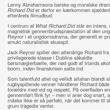
Lenny Abrahamsons barske og moralske dra
Richard Did
er derfor en kærkommen sjælden
efterårets filmudbud.
I centrum af
What Richard Did
står en intens,
magnetisk gennembrudspræstation af den ung
Reynor i et ungdomsdrama, der generelt er pr
smukt naturalistisk skuespil.
Jack Reynor spiller den attenårige Richard fra
privilegerede klasse i Dublins såkaldte
børsmæglerbælte, der nød godt af Irlands øk
boom, inden finanskrisen satte ind.
Som talentfuld atlet og vellidt alfahan blandt s
rugbyspillende venner håndterer Richard både
forældre med vid og respekt. På overfladen en
gennemført flink fyr – men vi aner dog snart, 
måske ikke er så perfekt, når det kommer til s
grum tragedie venter.