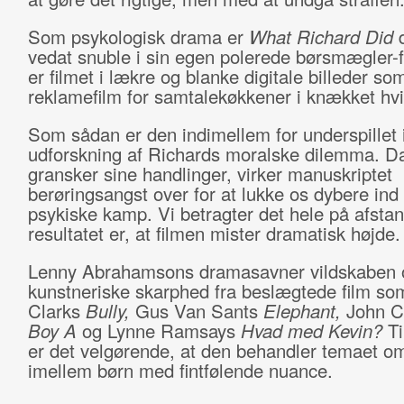
Som psykologisk drama er
What Richard Did
d
vedat snuble i sin egen polerede børsmægler-f
er filmet i lækre og blanke digitale billeder so
reklamefilm for samtalekøkkener i knækket hvi
Som sådan er den indimellem for underspillet i
udforskning af Richards moralske dilemma. D
gransker sine handlinger, virker manuskriptet
berøringsangst over for at lukke os dybere ind
psykiske kamp. Vi betragter det hele på afstan
resultatet er, at filmen mister dramatisk højde.
Lenny Abrahamsons dramasavner vildskaben 
kunstneriske skarphed fra beslægtede film so
Clarks
Bully,
Gus Van Sants
Elephant,
John C
Boy A
og Lynne Ramsays
Hvad med Kevin?
T
er det velgørende, at den behandler temaet o
imellem børn med fintfølende nuance.