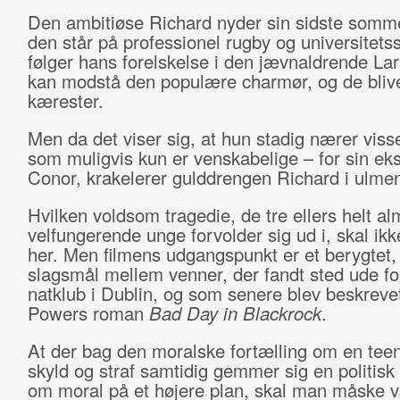
Den ambitiøse Richard nyder sin sidste somme
den står på professionel rugby og universitetss
følger hans forelskelse i den jævnaldrende Lar
kan modstå den populære charmør, og de blive
kærester.
Men da det viser sig, at hun stadig nærer visse
som muligvis kun er venskabelige – for sin e
Conor, krakelerer gulddrengen Richard i ulmen
Hvilken voldsom tragedie, de tre ellers helt al
velfungerende unge forvolder sig ud i, skal ikk
her. Men filmens udgangspunkt er et berygtet,
slagsmål mellem venner, der fandt sted ude fo
natklub i Dublin, og som senere blev beskrevet
Powers roman
Bad Day in Blackrock
.
At der bag den moralske fortælling om en tee
skyld og straf samtidig gemmer sig en politisk 
om moral på et højere plan, skal man måske 