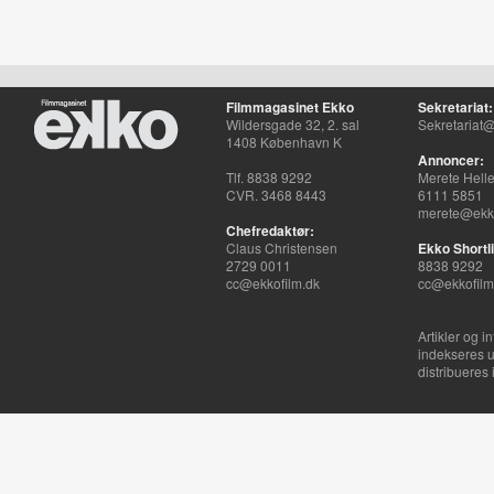
Filmmagasinet Ekko
Sekretariat:
Wildersgade 32, 2. sal
Sekretariat@
1408 København K
Annoncer:
Tlf. 8838 9292
Merete Hell
CVR. 3468 8443
6111 5851
merete@ekko
Chefredaktør:
Claus Christensen
Ekko Shortli
2729 0011
8838 9292
cc@ekkofilm.dk
cc@ekkofilm
Artikler og i
indekseres u
distribueres