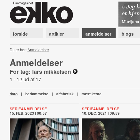
forside
artikler
anmeldelser
blogs
Du er her:
Anmeldelser
Anmeldelser
For tag: lars mikkelsen
1 - 12 ud af 17
dato
|
bedømmelse
|
alfabetisk
|
mest læste
SERIEANMELDELSE
SERIEANMELDELSE
15. FEB. 2023 | 00:57
10. DEC. 2021 | 09:59