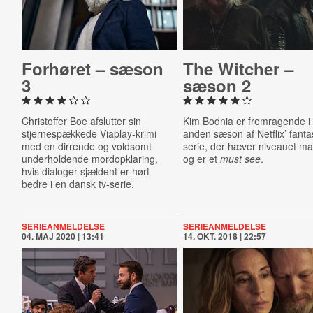
Forhøret – sæson
The Witcher –
3
sæson 2
Christoffer Boe afslutter sin
Kim Bodnia er fremragende i
stjernespækkede Viaplay-krimi
a
nden sæson af Netflix’ fanta
med en dirrende og voldsomt
serie, der hæver niveauet ma
underholdende mordopklaring,
og er et
must see
.
hvis dialoger sjældent er hørt
bedre i en dansk tv-serie.
SERIEANMELDELSE
SERIEANMELDELSE
04. MAJ 2020 | 13:41
14. OKT. 2018 | 22:57