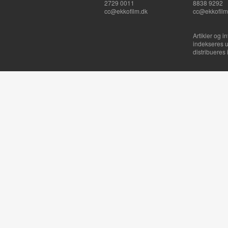
2729 0011
8838 9292
cc@ekkofilm.dk
cc@ekkofilm
Artikler og i
indekseres u
distribueres