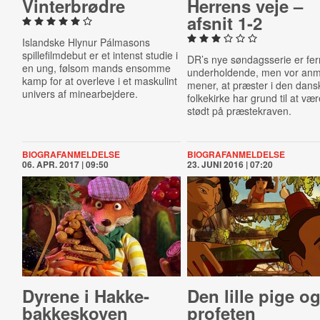
Vin­ter­brød­re
Herrens veje –
afsnit 1-2
Islandske Hlynur Pálmasons
spillefilmdebut er et intenst studie i
DR’s nye søndagsserie er fe
en ung, følsom mands ensomme
underholdende, men vor anm
kamp for at overleve i et maskulint
mener, at præster i den dans
univers af minearbejdere.
folkekirke har grund til at væ
stødt på præstekraven.
BIOGRAFANMELDELSE
BIOGRAFANMELDELSE
06. APR. 2017 | 09:50
23. JUNI 2016 | 07:20
Dyrene i Hak­ke­
Den lille pige o
bak­ke­sko­ven
profeten