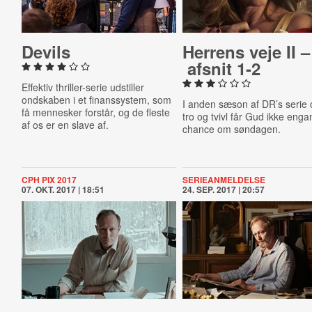
Devils
Herrens veje II –
afsnit 1-2
Effektiv thriller-serie udstiller
ondskaben i et finanssystem, som
I anden sæson af DR’s serie
få mennesker forstår, og de fleste
tro og tvivl får Gud ikke eng
af os er en slave af.
chance om søndagen.
CPH PIX 2017
SERIEANMELDELSE
07. OKT. 2017 | 18:51
24. SEP. 2017 | 20:57