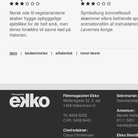
Norsk ode til vegetarianisme
Symboltung lommefilosofi
skaber hygge-opbyggelige
skæmmer ellers befriende sp
øjeblikke for de helt små, men
animationsfilm af instruktøre
deres forældre vil savne kød på
Løvernes konge
.
historien.
dato
|
bedømmelse
|
alfabetisk
|
mest læste
Filmmagasinet Ekko
Sekretariat:
Wildersgade 32, 2. sal
Sekretariat@
1408 København K
Annoncer:
Tlf. 8838 9292
Merete Hell
CVR. 3468 8443
6111 5851
merete@ekko
Chefredaktør:
Claus Christensen
Ekko Shortli