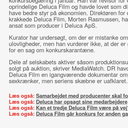
konkursbegæring i januar. Han var revisor for 
oprindelige Deluca Film og havde lovet som di
have bedre styr på økonomien. Direktøren for 
krakkede Deluca Film, Morten Rasmussen, ha
ansat som producer i Deluca ApS.
Kurator har undersøgt, om der er mistanke om
ulovligheder, men han vurderer ikke, at der er
for en sag om konkurskarantæne.
Dele af selskabets aktiver såsom produktionsu
solgt på auktion, skriver MediaWatch. DR hav
Deluca Film en igangværende dokumentar om
sexkrænker, men seriens skæbne er uafklaret.
Læs også:
Samarbejdet med producenter skal f
Læs også:
Deluca har opsagt sine medarbejdere
Læs også:
Kan et tredje Deluca Film være på vej
Læs også:
Deluca Film går konkurs for anden g