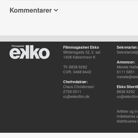
Kommentarer
Filmmagasinet Ekko
Sekretariat:
Wildersgade 32, 2. sal
Sekretariat@
1408 København K
Annoncer:
Tlf. 8838 9292
Merete Hell
CVR. 3468 8443
6111 5851
merete@ekko
Chefredaktør:
Claus Christensen
Ekko Shortli
2729 0011
8838 9292
cc@ekkofilm.dk
cc@ekkofilm
Artikler og i
indekseres u
distribueres