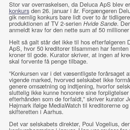
Stor var overraskelsen, da Deluca ApS blev e
konkurs
den 26. januar i år. Forgængeren Del
gik nemlig konkurs bare lidt over to år tidliger
produktionen af TV 2-serien
Hvide Sande
. Der
anmeldt krav for den nette sum af 50 millioner
Helt så galt står det ikke til hos efterfølgeren
ApS, hvor 50 kreditorer tilsammen har femten 
kroner til gode. Kurator skriver, at ingen af kre
skal forvente få penge tilbage.
”Konkursen var i det væsentligste forårsaget af
vigende marked, hvorved selskabet ikke formå
genere omsætning og indtjening, hvorfor sels
sluttelig ikke kunne honorere sine forpligtelser
efterhånden som de forfaldt,” skriver kurator 
Højmark ifølge MediaWatch til kreditorerne og
skifteretten i Aarhus.
Det var selskabets direktør, Poul Vogelius, de