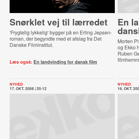
Snørklet vej til lærredet
En la
dans
'Frygtelig lykkelig' bygger på en Erling Jepsen-
roman, der begyndte med et afslag fra Det
Morten Piil
Danske Filminstitut.
og Ekko ha
Ruben Gen
filmhemme
Læs også:
En landvinding for dansk film
NYHED
NYHED
17. OKT. 2008 | 20:12
16. OKT. 200