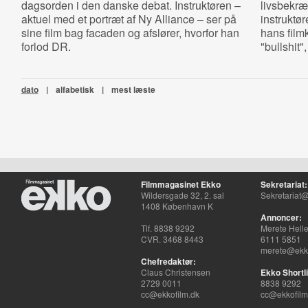
dagsorden i den danske debat. Instruktøren –
livsbekr
aktuel med et portræt af Ny Alliance – ser på
instruktø
sine film bag facaden og afslører, hvorfor han
hans filmk
forlod DR.
"bullshit"
dato
|
alfabetisk
|
mest læste
Filmmagasinet Ekko
Sekretariat:
Wildersgade 32, 2. sal
Sekretariat@
1408 København K
Annoncer:
Tlf. 8838 9292
Merete Hell
CVR. 3468 8443
6111 5851
merete@ekko
Chefredaktør:
Claus Christensen
Ekko Shortli
2729 0011
8838 9292
cc@ekkofilm.dk
cc@ekkofilm