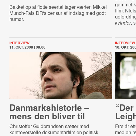
gammel kr
Bakket op af flotte seertal tager værten Mikkel
film. Niel
Munch-Fals DR's censur af indslag med godt
udfordring
humør.
kvinder
, 
INTERVIEW
INTERVIEW
11. OKT. 2008 | 08:00
10. OKT. 200
Dan­marks­hi­sto­rie –
“Der 
mens den bliver til
Leig
Christoffer Guldbrandsen sætter med
Fire år ef
kontroversielle dokumentarfilm en politisk
med en ny