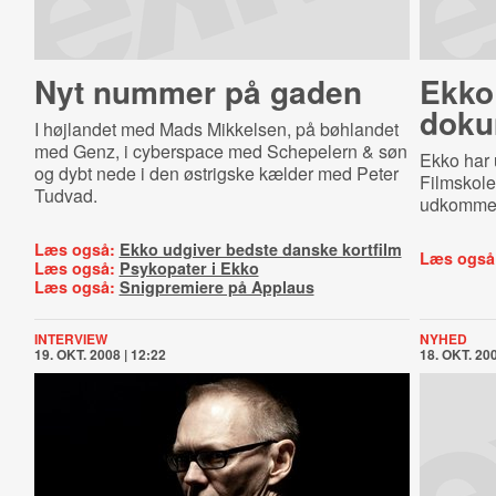
Nyt nummer på gaden
Ekko
doku
I højlandet med Mads Mikkelsen, på bøhlandet
med Genz, i cyberspace med Schepelern & søn
Ekko har 
og dybt nede i den østrigske kælder med Peter
Filmskole
Tudvad.
udkommer
Læs også:
Ekko udgiver bedste danske kortfilm
Læs også
Læs også:
Psykopater i Ekko
Læs også:
Snigpremiere på Applaus
INTERVIEW
NYHED
19. OKT. 2008 | 12:22
18. OKT. 200