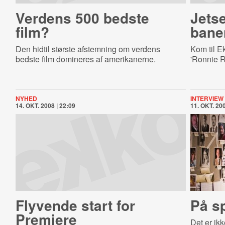
Verdens 500 bedste
Jetse
film?
ba­ne
Den hidtil største afstemning om verdens
Kom til E
bedste film domineres af amerikanerne.
'Ronnie R
NYHED
INTERVIEW
14. OKT. 2008 | 22:09
11. OKT. 200
Flyvende start for
På sp
Premiere
Det er ikk