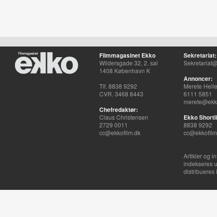
Filmmagasinet Ekko
Sekretariat:
Wildersgade 32, 2. sal
Sekretariat@
1408 København K
Annoncer:
Tlf. 8838 9292
Merete Hell
CVR. 3468 8443
6111 5851
merete@ekko
Chefredaktør:
Claus Christensen
Ekko Shortli
2729 0011
8838 9292
cc@ekkofilm.dk
cc@ekkofilm
Artikler og i
indekseres u
distribueres