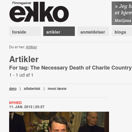
forside
artikler
anmeldelser
blogs
Du er her:
Artikler
Artikler
For tag: The Necessary Death of Charlie Count
1 - 1 ud af 1
dato
|
alfabetisk
|
mest læste
NYHED
11. JAN. 2013 | 20:37