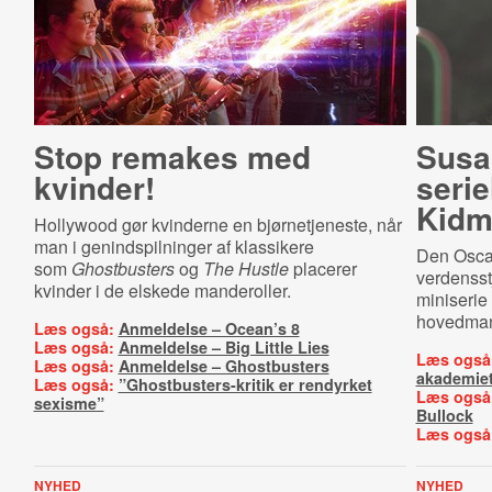
Stop remakes med
Susa
kvinder!
seri
Kidm
Hollywood gør kvinderne en bjørnetjeneste, når
man i genindspilninger af klassikere
Den Oscar
som
Ghostbusters
og
The Hustle
placerer
verdensst
kvinder i de elskede manderoller.
miniserie
hovedma
Læs også:
Anmeldelse – Ocean’s 8
Læs også:
Anmeldelse – Big Little Lies
Læs også
Læs også:
Anmeldelse – Ghostbusters
akademie
Læs også:
”Ghostbusters-kritik er rendyrket
Læs også
sexisme”
Bullock
Læs også
NYHED
NYHED