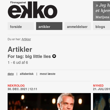
forside
artikler
anmeldelser
blogs
Du er her:
Artikler
Artikler
For tag: big little lies
1 - 6 ud af 6
dato
|
alfabetisk
|
mest læste
NEKROLOG
NYHED
30. DEC. 2021 | 12:11
21. JULI 201