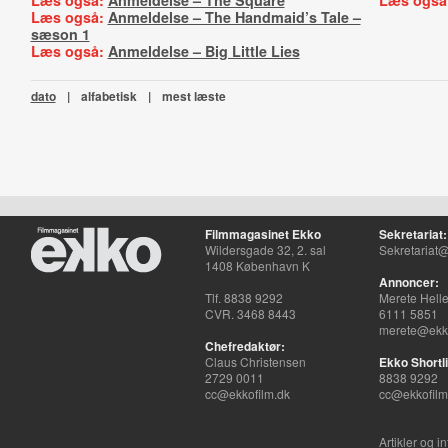
Læs også:
Anmeldelse – The Square
Læs også
Læs også:
Anmeldelse – The Handmaid’s Tale –
sæson 1
Læs også:
Anmeldelse – Big Little Lies
dato
|
alfabetisk
|
mest læste
Filmmagasinet Ekko
Sekretariat:
Wildersgade 32, 2. sal
Sekretariat@
1408 København K
Annoncer:
Tlf. 8838 9292
Merete Hell
CVR. 3468 8443
6111 5851
merete@ekko
Chefredaktør:
Claus Christensen
Ekko Shortli
2729 0011
8838 9292
cc@ekkofilm.dk
cc@ekkofilm
Artikler og i