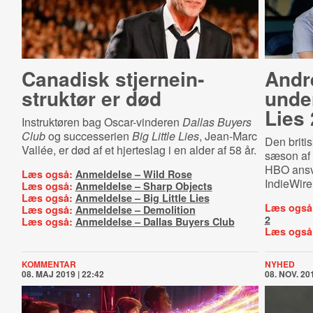
Canadisk stjer­ne­in­
Andr
struk­tør er død
under
Lies 
Instruktøren bag Oscar-vinderen
Dallas Buyers
Club
og successerien
Big Little Lies
, Jean-Marc
Den britisk
Vallée, er død af et hjerteslag i en alder af 58 år.
sæson af
HBO ansva
Læs også:
Anmeldelse – Wild Rose
IndieWire
Læs også:
Anmeldelse – Sharp Objects
Læs også:
Anmeldelse – Big Little Lies
Læs også
Læs også:
Anmeldelse – Demolition
2
Læs også:
Anmeldelse – Dallas Buyers Club
Læs også
KOMMENTAR
NYHED
08. MAJ 2019 | 22:42
08. NOV. 201