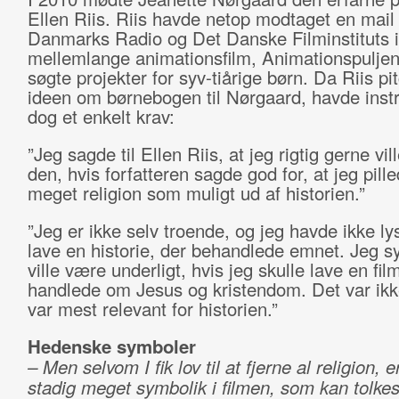
Ellen Riis. Riis havde netop modtaget en mai
Danmarks Radio og Det Danske Filminstituts ini
mellemlange animationsfilm, Animationspulje
søgte projekter for syv-tiårige børn. Da Riis p
ideen om børnebogen til Nørgaard, havde inst
dog et enkelt krav:
”Jeg sagde til Ellen Riis, at jeg rigtig gerne vil
den, hvis forfatteren sagde god for, at jeg pill
meget religion som muligt ud af historien.”
”Jeg er ikke selv troende, og jeg havde ikke lyst
lave en historie, der behandlede emnet. Jeg s
ville være underligt, hvis jeg skulle lave en fil
handlede om Jesus og kristendom. Det var ikk
var mest relevant for historien.”
Hedenske symboler
– Men selvom I fik lov til at fjerne al religion, e
stadig meget symbolik i filmen, som kan tolkes