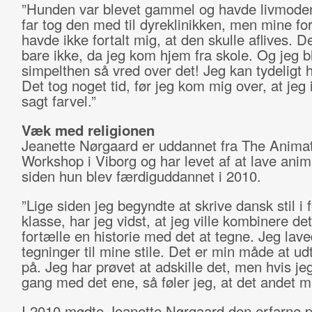
”Hunden var blevet gammel og havde livmoder
far tog den med til dyreklinikken, men mine fo
havde ikke fortalt mig, at den skulle aflives. D
bare ikke, da jeg kom hjem fra skole. Og jeg b
simpelthen så vred over det! Jeg kan tydeligt 
Det tog noget tid, før jeg kom mig over, at jeg i
sagt farvel.”
Væk med religionen
Jeanette Nørgaard er uddannet fra The Anima
Workshop i Viborg og har levet af at lave anim
siden hun blev færdiguddannet i 2010.
”Lige siden jeg begyndte at skrive dansk stil i 
klasse, har jeg vidst, at jeg ville kombinere det
fortælle en historie med det at tegne. Jeg lave
tegninger til mine stile. Det er min måde at u
på. Jeg har prøvet at adskille det, men hvis jeg
gang med det ene, så føler jeg, at det andet m
I 2010 mødte Jeanette Nørgaard den erfarne 