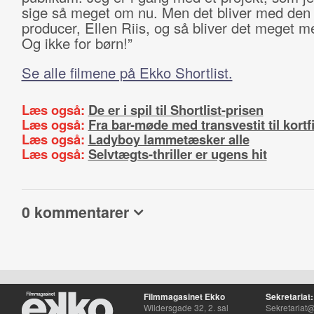
sige så meget om nu. Men det bliver med de
producer, Ellen Riis, og så bliver det meget m
Og ikke for børn!”
Se alle filmene på Ekko Shortlist.
Læs også:
De er i spil til Shortlist-prisen
Læs også:
Fra bar-møde med transvestit til kortf
Læs også:
Ladyboy lammetæsker alle
Læs også:
Selvtægts-thriller er ugens hit
0 kommentarer
Filmmagasinet Ekko
Sekretariat:
Wildersgade 32, 2. sal
Sekretariat@