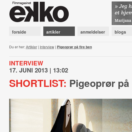
forside
artikler
anmeldelser
blogs
Du er her:
Artikler
|
Interview
|
Pigeoprør på fire ben
INTERVIEW
17. JUNI 2013 | 13:02
SHORTLIST:
Pigeoprør på 