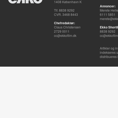
1408 København K
Annoncer:
Tlf. 8838 9292
Merete Hell
CVR. 3468 8443
6111 5851
merete@ekko
Chefredaktør:
Claus Christensen
Ekko Shortli
2729 0011
8838 9292
cc@ekkofilm.dk
cc@ekkofilm
Artikler og i
indekseres u
distribueres