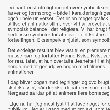
”Vi har tænkt utroligt meget over symbolikken i
farver og formsprog – både i karaktertegning
også i hele universet. Det er en meget grafisk
stiliseret animationsfilm, hvor vi har prøvet at
symbolsk balance i det religiøse. Vi har brugt f
hedenske symboler for at opveje det kristne i
fortællingen. Eksempelvis hjulet, som symbolis
Det endelige resultat blev vist til en premiere
masse børn og forfatter Hanne Kvist. Kvist var
for resultatet, at hun overtalte Jeanette til at 
hende med at genudgive bogen med filmens
animationer.
I dag bliver bogen med tegninger og dvd brugt 
skoleklasser, når der skal debatteres sorg og 
Nørgaard så klar på at animere flere børnebøg
”Lige nu har jeg mest lyst til at lave noget for 
publikum. Jeg er i gang med et projekt, som je