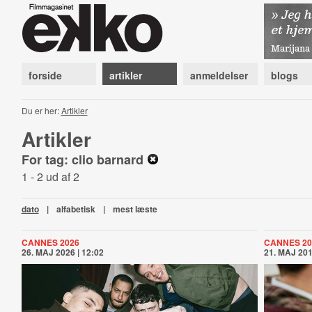
forside
artikler
anmeldelser
blogs
Du er her:
Artikler
Artikler
For tag: clio barnard
1 - 2 ud af 2
dato
|
alfabetisk
|
mest læste
CANNES 2026
CANNES 20
26. MAJ 2026 | 12:02
21. MAJ 201