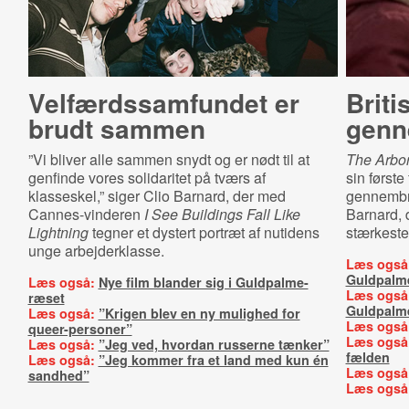
Vel­færds­sam­fun­det er
Briti
brudt sammen
genn
”Vi bliver alle sammen snydt og er nødt til at
The Arbo
genfinde vores solidaritet på tværs af
sin første
klasseskel,” siger Clio Barnard, der med
gennembru
Cannes-vinderen
I See Buildings Fall Like
Barnard, 
Lightning
tegner et dystert portræt af nutidens
stærkeste 
unge arbejderklasse.
Læs også
Guldpalm
Læs også:
Nye film blander sig i Guldpalme-
Læs også
ræset
Guldpalm
Læs også:
”Krigen blev en ny mulighed for
Læs også
queer-personer”
Læs også
Læs også:
”Jeg ved, hvordan russerne tænker”
fælden
Læs også:
”Jeg kommer fra et land med kun én
Læs også
sandhed”
Læs også