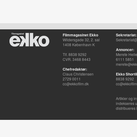
Filmmagasinet Ekko
Sekretariat:
Wildersgade 32, 2. sal
Sekretariat@
1408 København K
Annoncer:
Tlf. 8838 9292
Merete Hell
CVR. 3468 8443
6111 5851
merete@ekko
Chefredaktør:
Claus Christensen
Ekko Shortli
2729 0011
8838 9292
cc@ekkofilm.dk
cc@ekkofilm
Artikler og i
indekseres u
distribueres