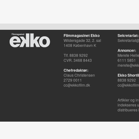
Filmmagasinet Ekko
Sekretariat:
Wildersgade 32, 2. sal
Sekretariat@
1408 København K
Annoncer:
Tlf. 8838 9292
Merete Hell
CVR. 3468 8443
6111 5851
merete@ekko
Chefredaktør:
Claus Christensen
Ekko Shortli
2729 0011
8838 9292
cc@ekkofilm.dk
cc@ekkofilm
Artikler og i
indekseres u
distribueres