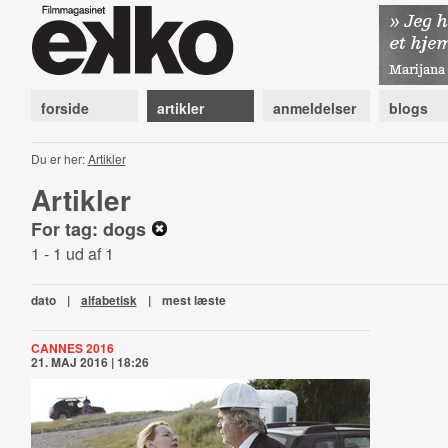
forside
artikler
anmeldelser
blogs
Du er her:
Artikler
Artikler
For tag: dogs
1 - 1 ud af 1
dato
|
alfabetisk
|
mest læste
CANNES 2016
21. MAJ 2016 | 18:26