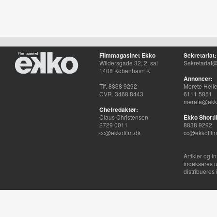
Filmmagasinet Ekko
Sekretariat:
Wildersgade 32, 2. sal
Sekretariat@
1408 København K
Annoncer:
Tlf. 8838 9292
Merete Hell
CVR. 3468 8443
6111 5851
merete@ekko
Chefredaktør:
Claus Christensen
Ekko Shortli
2729 0011
8838 9292
cc@ekkofilm.dk
cc@ekkofilm
Artikler og i
indekseres u
distribueres