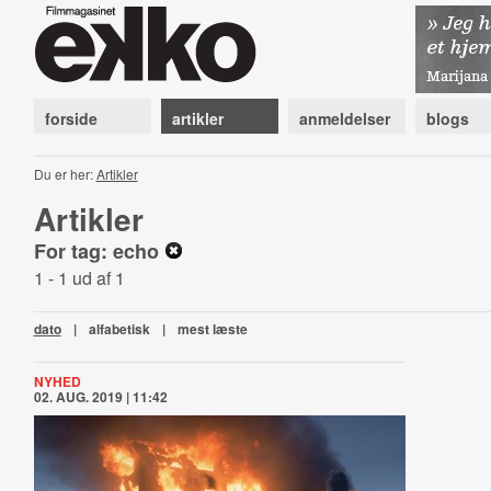
forside
artikler
anmeldelser
blogs
Du er her:
Artikler
Artikler
For tag: echo
1 - 1 ud af 1
dato
|
alfabetisk
|
mest læste
NYHED
02. AUG. 2019 | 11:42