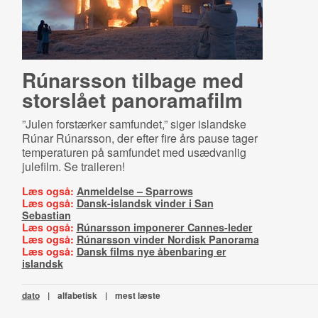
Rúnarsson tilbage med
storslået panoramafilm
”Julen forstærker samfundet,” siger islandske
Rúnar Rúnarsson, der efter fire års pause tager
temperaturen på samfundet med usædvanlig
julefilm. Se traileren!
Læs også:
Anmeldelse – Sparrows
Læs også:
Dansk-islandsk vinder i San
Sebastian
Læs også:
Rúnarsson imponerer Cannes-leder
Læs også:
Rúnarsson vinder Nordisk Panorama
Læs også:
Dansk films nye åbenbaring er
islandsk
dato
|
alfabetisk
|
mest læste