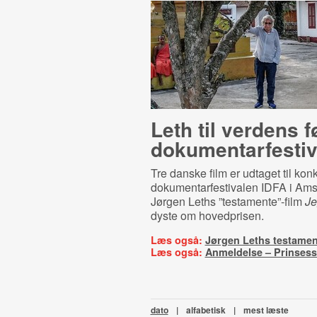
Leth til verdens 
do­ku­men­tar­festi­
Tre danske film er udtaget til kon
dokumentarfestivalen IDFA i Ams
Jørgen Leths ”testamente”-film
Je
dyste om hovedprisen.
Læs også:
Jørgen Leths testamen
Læs også:
Anmeldelse – Prinsess
dato
|
alfabetisk
|
mest læste