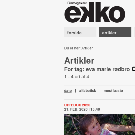
forside
artikler
Du er her:
Artikler
Artikler
For tag: eva marie rødbro
1 - 4 ud af 4
dato
|
alfabetisk
|
mest læste
CPH:DOX 2020
21. FEB. 2020 | 15:48