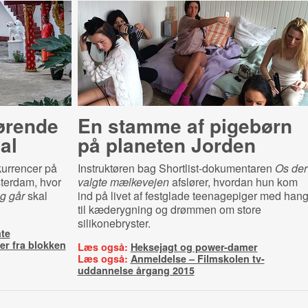
førende
En stamme af pigebørn
val
på planeten Jorden
kurrencer på
Instruktøren bag Shortlist-dokumentaren
Os der
terdam, hvor
valgte mælkevejen
afslører, hvordan hun kom
g går
skal
ind på livet af festglade teenagepiger med han
til kæderygning og drømmen om store
silikonebryster.
te
er fra blokken
Læs også:
Heksejagt og power-damer
Læs også:
Anmeldelse – Filmskolen tv-
uddannelse årgang 2015