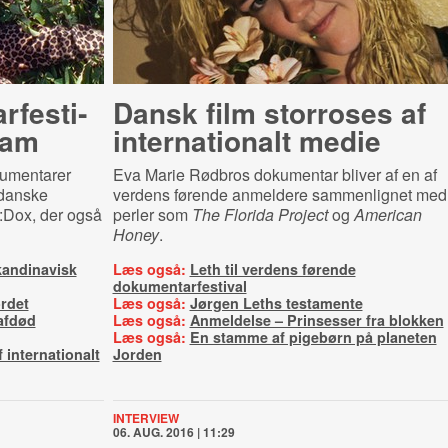
­festi­
Dansk film storroses af
ram
internationalt medie
umentarer
Eva Marie Rødbros dokumentar bliver af en af
 danske
verdens førende anmeldere sammenlignet med
h:Dox, der også
perler som
The Florida Project
og
American
Honey
.
kandinavisk
Læs også:
Leth til verdens førende
dokumentarfestival
rdet
Læs også:
Jørgen Leths testamente
 afdød
Læs også:
Anmeldelse – Prinsesser fra blokken
Læs også:
En stamme af pigebørn på planeten
 internationalt
Jorden
INTERVIEW
06. AUG. 2016 | 11:29