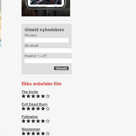
tilmeld nyhedsbrev
Dit navn:
Din email:
Hvad er 1 + 2?
Ekko anbefaler film
g
The Invite
Evil Dead Burn
Following
Wasteman