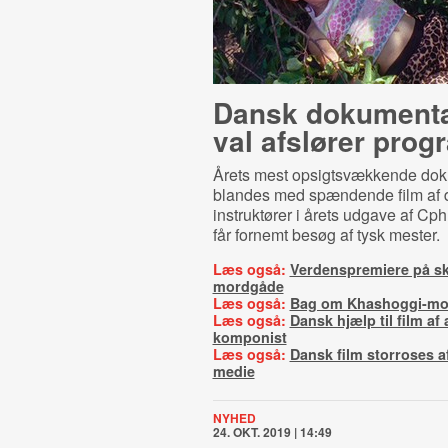
Dansk do­ku­men­tar
val afslører prog
Årets mest opsigtsvækkende dok
blandes med spændende film af
instruktører i årets udgave af Cp
får fornemt besøg af tysk mester.
Læs også:
Verdenspremiere på s
mordgåde
Læs også:
Bag om Khashoggi-mo
Læs også:
Dansk hjælp til film af
komponist
Læs også:
Dansk film storroses af
medie
NYHED
24. OKT. 2019 | 14:49