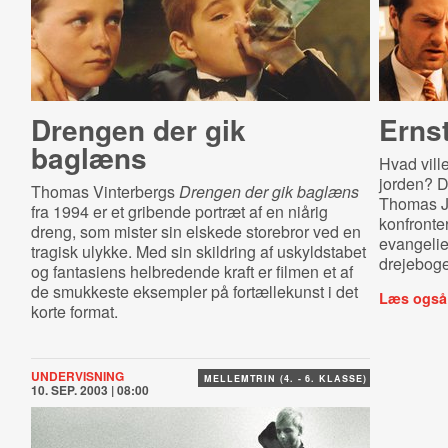
Drengen der gik
Ernst
baglæns
Hvad ville
jorden? D
Thomas Vinterbergs
Drengen der gik baglæns
Thomas 
fra 1994 er et gribende portræt af en niårig
konfronte
dreng, som mister sin elskede storebror ved en
evangelier
tragisk ulykke. Med sin skildring af uskyldstabet
drejebogen
og fantasiens helbredende kraft er filmen et af
de smukkeste eksempler på fortællekunst i det
Læs også
korte format.
UNDERVISNING
MELLEMTRIN (4. - 6. KLASSE)
10. SEP. 2003 | 08:00