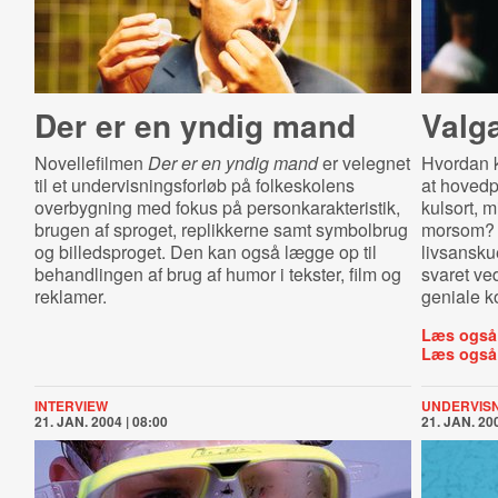
Der er en yndig mand
Valg
Novellefilmen
Der er en yndig mand
er velegnet
Hvordan 
til et undervisningsforløb på folkeskolens
at hovedp
overbygning med fokus på personkarakteristik,
kulsort, 
brugen af sproget, replikkerne samt symbolbrug
morsom? 
og billedsproget. Den kan også lægge op til
livsansku
behandlingen af brug af humor i tekster, film og
svaret ve
reklamer.
geniale ko
Læs også
Læs også
INTERVIEW
UNDERVIS
21. JAN. 2004 | 08:00
21. JAN. 200