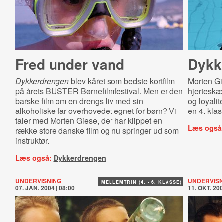
Fred under vand
Dykk
Dykkerdrengen
blev kåret som bedste kortfilm
Morten G
på årets BUSTER Børnefilmfestival. Men er den
hjerteskæ
barske film om en drengs liv med sin
og loyalit
alkoholiske far overhovedet egnet for børn? Vi
en 4. klas
taler med Morten Giese, der har klippet en
Læs også
række store danske film og nu springer ud som
instruktør.
Læs også:
Dykkerdrengen
UNDERVISNING
UNDERVIS
MELLEMTRIN (4. - 6. KLASSE)
07. JAN. 2004 | 08:00
11. OKT. 200