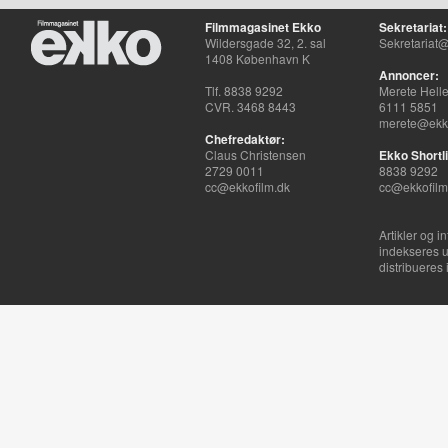
Filmmagasinet Ekko
Sekretariat:
Wildersgade 32, 2. sal
Sekretariat@
1408 København K
Annoncer:
Tlf. 8838 9292
Merete Hell
CVR. 3468 8443
6111 5851
merete@ekko
Chefredaktør:
Claus Christensen
Ekko Shortli
2729 0011
8838 9292
cc@ekkofilm.dk
cc@ekkofilm
Artikler og i
indekseres u
distribueres