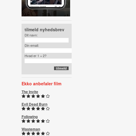
tilmeld nyhedsbrev
Dit navn:
Din email:
Hvad er 1 + 2?
Ekko anbefaler film
The Invite
Evil Dead Burn
Following
Wasteman