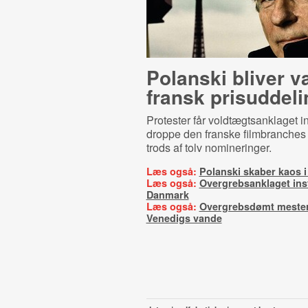
Polanski bliver v
fransk prisuddeli
Protester får voldtægtsanklaget ins
droppe den franske filmbranches 
trods af tolv nomineringer.
Læs også:
Polanski skaber kaos i 
Læs også:
Overgrebsanklaget instr
Danmark
Læs også:
Overgrebsdømt mester
Venedigs vande