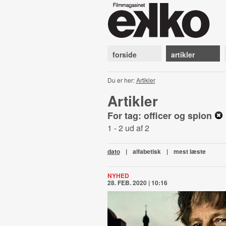
forside
artikler
Du er her:
Artikler
Artikler
For tag: officer og spion
1 - 2 ud af 2
dato
|
alfabetisk
|
mest læste
NYHED
28. FEB. 2020 | 10:16