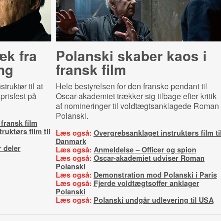
æk fra
Polanski skaber kaos i
ng
fransk film
truktør til at
Hele bestyrelsen for den franske pendant til
prisfest på
Oscar-akademiet trækker sig tilbage efter kritik
af nomineringer til voldtægtsanklagede Roman
Polanski.
fransk film
uktørs film til
Læs også:
Overgrebsanklaget instruktørs film ti
Danmark
 deler
Læs også:
Anmeldelse – Officer og spion
Læs også:
Oscar-akademiet udviser Roman
Polanski
Læs også:
Demonstration mod Polanski i Paris
Læs også:
Fjerde voldtægtsoffer anklager
Polanski
Læs også:
Polanski undgår udlevering til USA