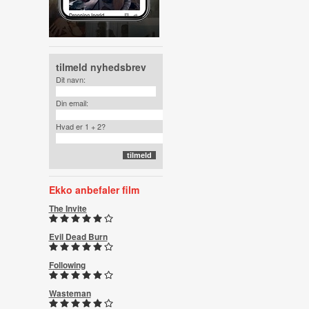
tilmeld nyhedsbrev
Dit navn:
Din email:
Hvad er 1 + 2?
Ekko anbefaler film
The Invite
Evil Dead Burn
Following
Wasteman