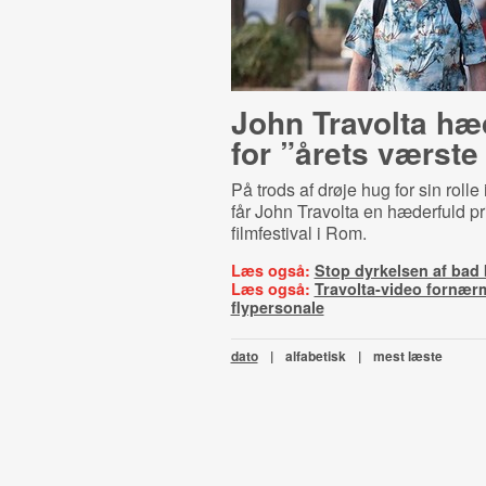
John Travolta hæ
for ”årets værste 
På trods af drøje hug for sin rolle 
får John Travolta en hæderfuld pr
filmfestival i Rom.
Læs også:
Stop dyrkelsen af bad
Læs også:
Travolta-video fornær
flypersonale
dato
|
alfabetisk
|
mest læste