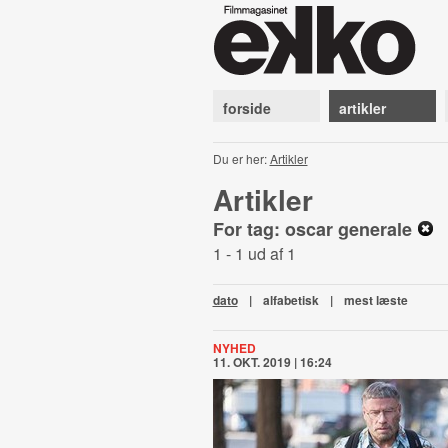
forside
artikler
Du er her:
Artikler
Artikler
For tag: oscar generale
1 - 1 ud af 1
dato
|
alfabetisk
|
mest læste
NYHED
11. OKT. 2019 | 16:24