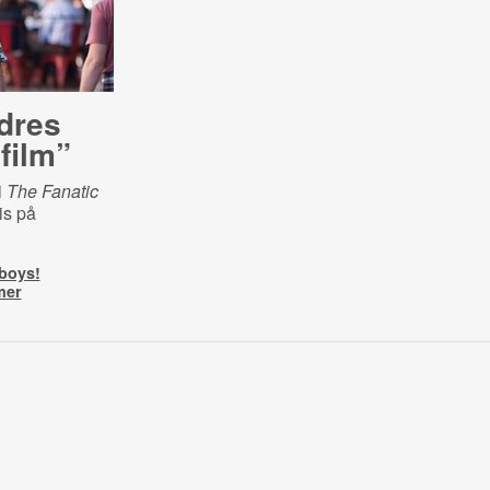
dres
film”
i
The Fanatic
is på
 boys!
mer