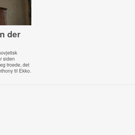
n der
sovjetisk
år siden
eg troede, det
nthony til Ekko.