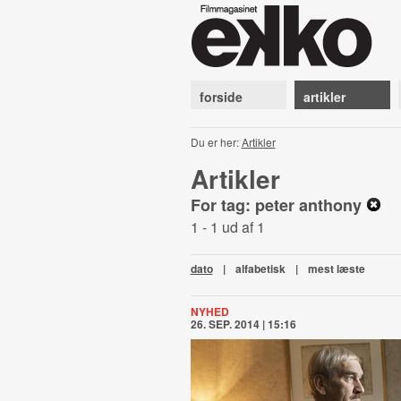
forside
artikler
Du er her:
Artikler
Artikler
For tag: peter anthony
1 - 1 ud af 1
dato
|
alfabetisk
|
mest læste
NYHED
26. SEP. 2014 | 15:16