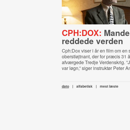
CPH:DOX:
Mande
reddede verden
Cph:Dox viser i år en film om en 
oberstløjtnant, der for præcis 31 
afværgede Tredje Verdenskrig. ”J
var løgn,” siger instruktør Peter A
dato
|
alfabetisk
|
mest læste