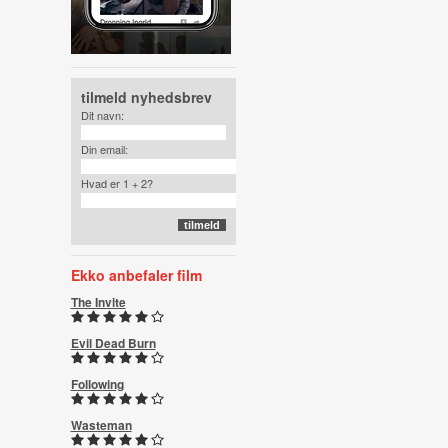
tilmeld nyhedsbrev
Dit navn:
Din email:
Hvad er 1 + 2?
Ekko anbefaler film
The Invite
Evil Dead Burn
Following
Wasteman