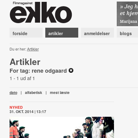
forside
artikler
anmeldelser
blogs
Du er her:
Artikler
Artikler
For tag: rene odgaard
1 - 1 ud af 1
dato
|
alfabetisk
|
mest læste
NYHED
31. OKT. 2014 | 13:17