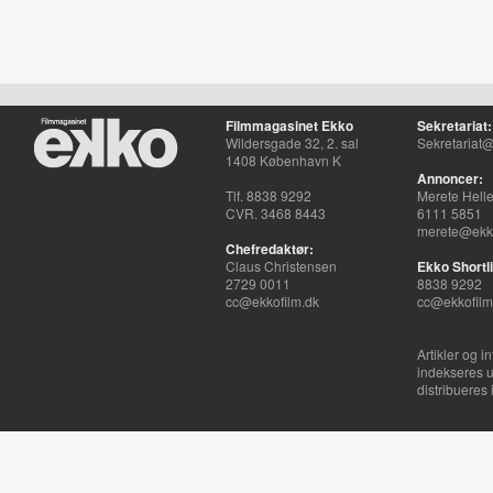
Filmmagasinet Ekko
Sekretariat:
Wildersgade 32, 2. sal
Sekretariat@
1408 København K
Annoncer:
Tlf. 8838 9292
Merete Hell
CVR. 3468 8443
6111 5851
merete@ekko
Chefredaktør:
Claus Christensen
Ekko Shortli
2729 0011
8838 9292
cc@ekkofilm.dk
cc@ekkofilm
Artikler og i
indekseres u
distribueres