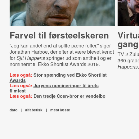
Farvel til førsteelskeren
Virtu
gang 
”Jeg kan andet end at spille pæne roller,” siger
Jonathan Harboe, der efter at være blevet kendt
TV 2 Zulu
for
Sjit Happens
springer ud som antihelt og er
360-grade
nomineret til Ekko Shortlist Awards 2019.
Happens
.
Læs også:
Stor spænding ved Ekko Shortlist
Awards
Læs også:
Juryens nomineringer til årets
filmfest
Læs også:
Den tredje Coen-bror er vendelbo
dato
|
alfabetisk
|
mest læste