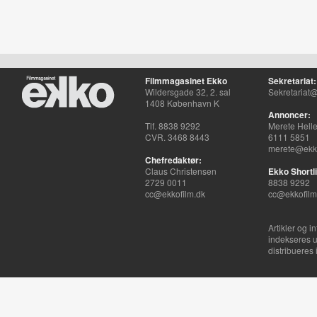
Filmmagasinet Ekko
Sekretariat:
Wildersgade 32, 2. sal
Sekretariat@
1408 København K
Annoncer:
Tlf. 8838 9292
Merete Hell
CVR. 3468 8443
6111 5851
merete@ekko
Chefredaktør:
Claus Christensen
Ekko Shortli
2729 0011
8838 9292
cc@ekkofilm.dk
cc@ekkofilm
Artikler og i
indekseres u
distribueres