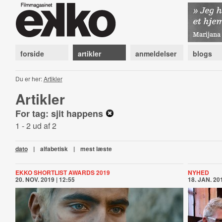
forside
artikler
anmeldelser
blogs
Du er her:
Artikler
Artikler
For tag: sjit happens
1 - 2 ud af 2
dato
|
alfabetisk
|
mest læste
EKKO SHORTLIST AWARDS 2019
NYHED
20. NOV. 2019 | 12:55
18. JAN. 201