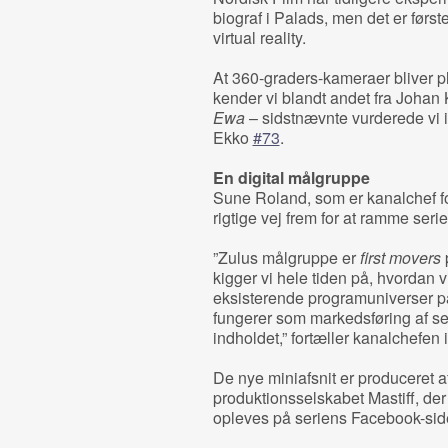
biograf i Palads, men det er første
virtual reality.
At 360-graders-kameraer bliver p
kender vi blandt andet fra Johan
Ewa
– sidstnævnte vurderede vi i e
Ekko
#73
.
En digital målgruppe
Sune Roland, som er kanalchef for
rigtige vej frem for at ramme ser
”Zulus målgruppe er
first movers
p
kigger vi hele tiden på, hvordan v
eksisterende programuniverser på
fungerer som markedsføring af s
indholdet,” fortæller kanalchefen
De nye miniafsnit er produceret 
produktionsselskabet Mastiff, der
opleves på seriens Facebook-sid