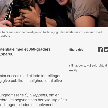
ns
har i fem sæsoner lavet gak og ballade, og i den sidste sæson kan man med
 gruppen.
otentiale med et 360-graders
Share this
Happens
.
sjit happens
,
tv 2 zulu
,
virtual
reality
tor succes med at lade fortællingen
g give publikum mulighed for at blive
 ungdomsserie
Sjit Happens,
om en
ebro, fra begyndelsen benyttet sig af en
eret brugerne indenfor i universet.