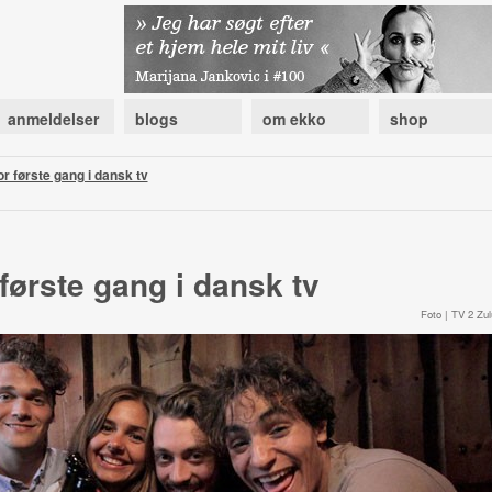
anmeldelser
blogs
om ekko
shop
for første gang i dansk tv
r første gang i dansk tv
Foto | TV 2 Zul