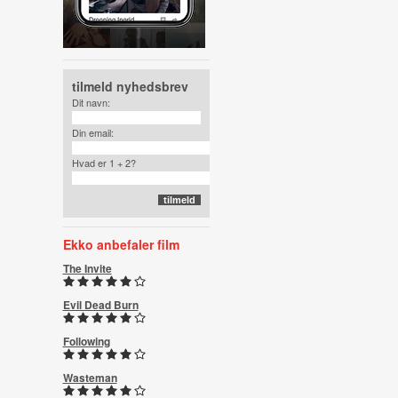
tilmeld nyhedsbrev
Dit navn:
Din email:
Hvad er 1 + 2?
Ekko anbefaler film
The Invite
Evil Dead Burn
Following
Wasteman