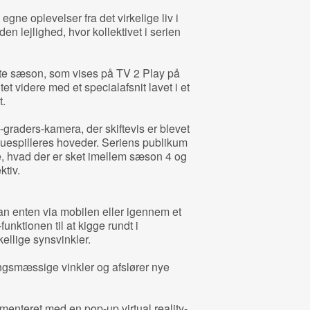
gne oplevelser fra det virkelige liv i
den lejlighed, hvor kollektivet i serien
ste sæson, som vises på TV 2 Play på
t videre med et specialafsnit lavet i et
t.
graders-kamera, der skiftevis er blevet
kuespilleres hoveder. Seriens publikum
e, hvad der er sket imellem sæson 4 og
ktiv.
n enten via mobilen eller igennem et
unktionen til at kigge rundt i
kellige synsvinkler.
ingsmæssige vinkler og afslører nye
imenteret med en pop-up virtual reality-