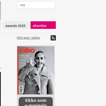
awards 2025
shortlist
RSS-feed / artikler
u