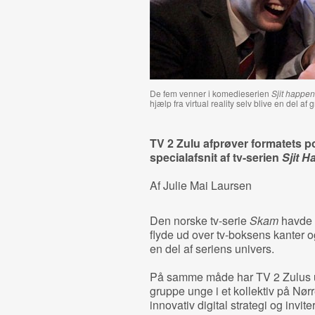
De fem venner i komedieserien
Sjit happe
hjælp fra virtual reality selv blive en del af
TV 2 Zulu afprøver formatets p
specialafsnit af tv-serien
Sjit 
Af Julie Mai Laursen
Den norske tv-serie
Skam
havde s
flyde ud over tv-boksens kanter o
en del af seriens univers.
På samme måde har TV 2 Zulus
gruppe unge i et kollektiv på Nørr
innovativ digital strategi og invit