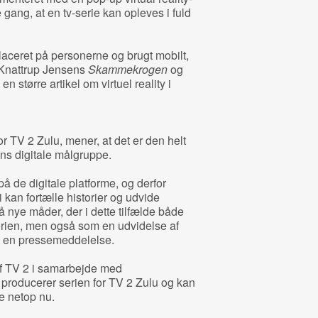
 gang, at en tv-serie kan opleves i fuld
laceret på personerne og brugt mobilt,
 Knattrup Jensens
Skammekrogen
og
n større artikel om virtuel reality i
 TV 2 Zulu, mener, at det er den helt
iens digitale målgruppe.
å de digitale platforme, og derfor
i kan fortælle historier og udvide
 nye måder, der i dette tilfælde både
erien, men også som en udvidelse af
 i en pressemeddelelse.
af TV 2 i samarbejde med
 producerer serien for TV 2 Zulu og kan
e netop nu.