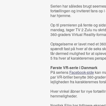
Serien har således brugt seernes e
fortællingen og inviteret fans op i 
har hjemme.
Op til premieren på femte og sid
mandag, tager TV 2 Zulu nu skridte
360-graders Virtual Reality-forma
Optagelserne er lavet med et 360-
spændt fast på hver af de seks s
får dermed mulighed for at oplev
5 fra hver af karakterernes perspe
Første VR-serie i Danmark
På seriens
Facebook-side
kan ma
par VR-briller benytte 360-grader-f
lejligheden fra karakterernes fors
Hver vinkel åbner for nye fortæll
hemmeligheder.
Nordisk Film har tidligere eksper