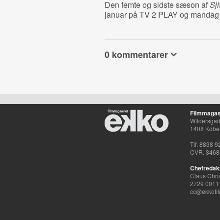
Den femte og sidste sæson af
Sj
januar på TV 2 PLAY og mandag 3
0 kommentarer
Filmmagas
Wildersgade
1408 Købe
Tlf. 8838 9
CVR. 3468
Chefredak
Claus Chri
2729 0011
cc@ekkofil