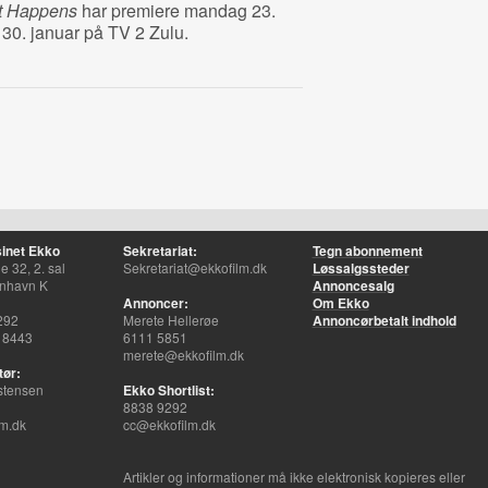
it Happens
har premiere mandag 23.
0. januar på TV 2 Zulu.
inet Ekko
Sekretariat:
Tegn abonnement
 32, 2. sal
Sekretariat@ekkofilm.dk
Løssalgssteder
nhavn K
Annoncesalg
Annoncer:
Om Ekko
292
Merete Hellerøe
Annoncørbetalt indhold
 8443
6111 5851
merete@ekkofilm.dk
tør:
stensen
Ekko Shortlist:
8838 9292
m.dk
cc@ekkofilm.dk
Artikler og informationer må ikke elektronisk kopieres eller