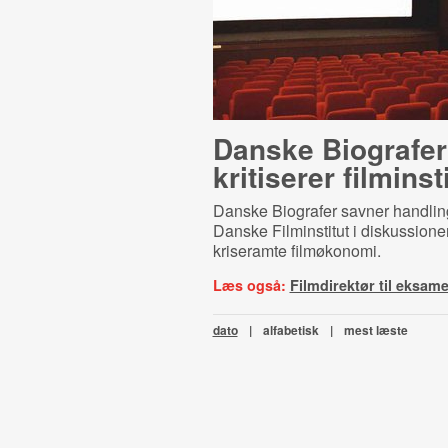
Danske Biografer
kritiserer filminst
Danske Biografer savner handling
Danske Filminstitut i diskussion
kriseramte filmøkonomi.
Læs også:
Filmdirektør til eksam
dato
|
alfabetisk
|
mest læste