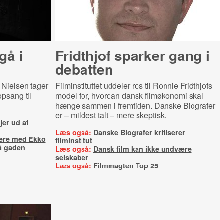
 gå i
Fridthjof sparker gang i
debatten
o Nielsen tager
Filminstituttet uddeler ros til Ronnie Fridthjofs
psang til
model for, hvordan dansk filmøkonomi skal
hænge sammen i fremtiden. Danske Biografer
er – mildest talt – mere skeptisk.
er ud af
Læs også:
Danske Biografer kritiserer
iere med Ekko
filminstitut
å gaden
Læs også:
Dansk film kan ikke undvære
selskaber
Læs også:
Filmmagten Top 25