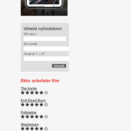
tilmeld nyhedsbrev
Dit navn:
Din email:
Hvad er 1 + 2?
Ekko anbefaler film
The Invite
Evil Dead Burn
Following
Wasteman