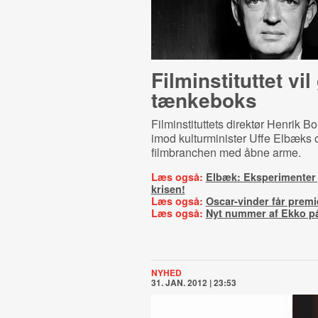
Fil­min­sti­tut­tet vil
tænkeboks
Filminstituttets direktør Henrik B
imod kulturminister Uffe Elbæks o
filmbranchen med åbne arme.
Læs også:
Elbæk: Eksperimenter j
krisen!
Læs også:
Oscar-vinder får prem
Læs også:
Nyt nummer af Ekko p
NYHED
31. JAN. 2012 | 23:53