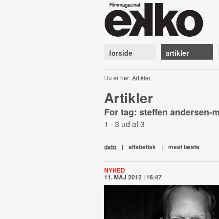
forside
artikler
Du er her:
Artikler
Artikler
For tag: steffen andersen-
1 - 3 ud af 3
dato
|
alfabetisk
|
mest læste
NYHED
11. MAJ 2012 | 16:47