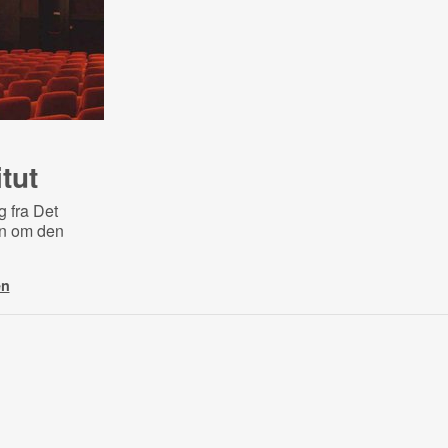
itut
 fra Det
en om den
en