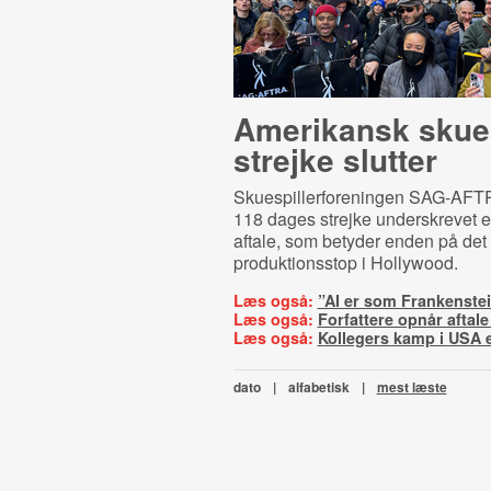
Amerikansk sku­e­s
strej­ke slutter
Skuespillerforeningen SAG-AFTR
118 dages strejke underskrevet e
aftale, som betyder enden på det
produktionsstop i Hollywood.
Læs også:
”AI er som Frankenste
Læs også:
Forfattere opnår aftale
Læs også:
Kollegers kamp i USA 
dato
|
alfabetisk
|
mest læste