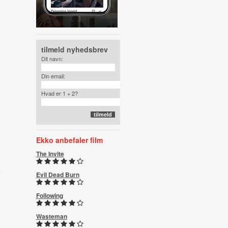
tilmeld nyhedsbrev
Dit navn:
Din email:
Hvad er 1 + 2?
Ekko anbefaler film
The Invite
Evil Dead Burn
Following
Wasteman