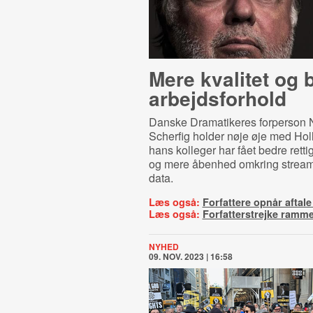
Mere kvalitet og 
arbejdsforhold
Danske Dramatikeres forperson N
Scherfig holder nøje øje med Hol
hans kolleger har fået bedre rett
og mere åbenhed omkring stream
data.
Læs også:
Forfattere opnår aftale
Læs også:
Forfatterstrejke ramm
NYHED
09. NOV. 2023 | 16:58