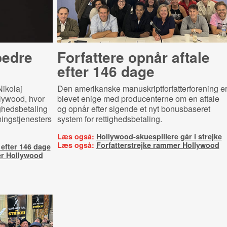
bedre
Forfattere opnår aftale
efter 146 dage
ikolaj
Den amerikanske manuskriptforfatterforening e
lywood, hvor
blevet enige med producenterne om en aftale
ighedsbetaling
og opnår efter sigende et nyt bonusbaseret
ingstjenesters
system for rettighedsbetaling.
Læs også:
Hollywood-skuespillere går i strejke
Læs også:
Forfatterstrejke rammer Hollywood
 efter 146 dage
er Hollywood