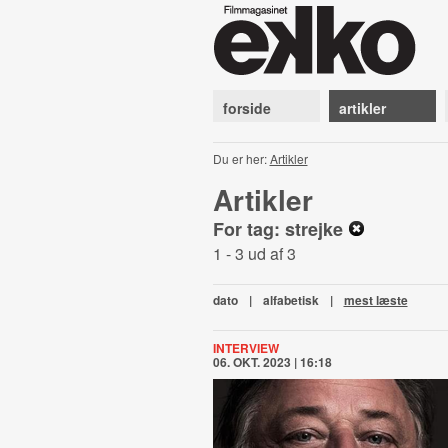
forside
artikler
Du er her:
Artikler
Artikler
For tag: strejke
1 - 3 ud af 3
dato
|
alfabetisk
|
mest læste
INTERVIEW
06. OKT. 2023 | 16:18