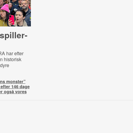
pil­ler­
A har efter
n historisk
 dyre
ins monster”
 efter 146 dage
er også vores