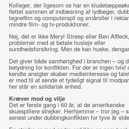
Kolleger, der ligesom os har en kludetæppeø
flettet sammen af indlæsning af lydbøger, dubb
tegnefilm og computerspil og småroller i rekl
mindre film- og tv-produktioner.
Nej, det er ikke Meryl Streep eller Ben Affleck
problemer med at betale husleje eller
sundhedsforsikring. Men de kan huske, dengan
Det giver både samhørighed i branchen – og de
betydning for konflikten. For der er ingen tvivl
kendte ansigter skaber medieinteresse og talet
er med til at sende et tydeligt signal til modpa
her står en solidarisk enhed.
Kræver mod og vilje
Det er første gang i 60 år, at de amerikanske
skuespillere strejker. Herhjemme – tror jeg – s
senest under dubbingkonflikten for tyve år side