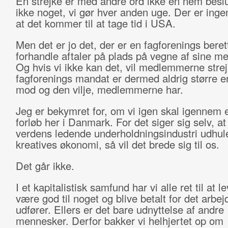
En strejke er med andre ord ikke en nem besl
ikke noget, vi gør hver anden uge. Der er ingen
at det kommer til at tage tid i USA.
Men det er jo det, der er en fagforenings beret
forhandle aftaler på plads på vegne af sine 
Og hvis vi ikke kan det, vil medlemmerne stre
fagforenings mandat er dermed aldrig større e
mod og den vilje, medlemmerne har.
Jeg er bekymret for, om vi igen skal igennem 
forløb her i Danmark. For det siger sig selv, at
verdens ledende underholdningsindustri udhul
kreatives økonomi, så vil det brede sig til os.
Det går ikke.
I et kapitalistisk samfund har vi alle ret til at le
være god til noget og blive betalt for det arbejd
udfører. Ellers er det bare udnyttelse af andre
mennesker. Derfor bakker vi helhjertet op om