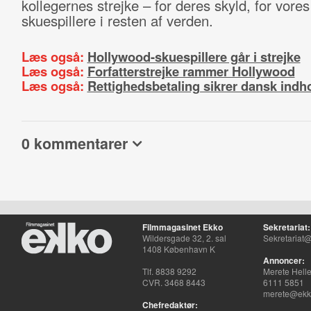
kollegernes strejke – for deres skyld, for vores
skuespillere i resten af verden.
Læs også:
Hollywood-skuespillere går i strejke
Læs også:
Forfatterstrejke rammer Hollywood
Læs også:
Rettighedsbetaling sikrer dansk indh
0 kommentarer
Filmmagasinet Ekko
Sekretariat:
Wildersgade 32, 2. sal
Sekretariat@
1408 København K
Annoncer:
Tlf. 8838 9292
Merete Hell
CVR. 3468 8443
6111 5851
merete@ekko
Chefredaktør: