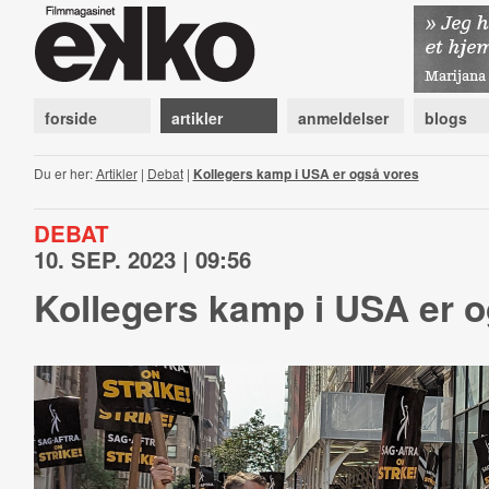
forside
artikler
anmeldelser
blogs
Du er her:
Artikler
|
Debat
|
Kollegers kamp i USA er også vores
DEBAT
10. SEP. 2023 | 09:56
Kollegers kamp i USA er 