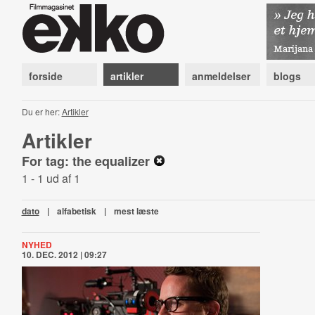
forside
artikler
anmeldelser
blogs
Du er her:
Artikler
Artikler
For tag: the equalizer
1 - 1 ud af 1
dato
|
alfabetisk
|
mest læste
NYHED
10. DEC. 2012 | 09:27