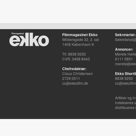
Filmmagasinet Ekko
Sekretariat:
Wildersgade 32, 2. sal
Sekretariat@
1408 København K
Annoncer:
Tlf. 8838 9292
Merete Hell
CVR. 3468 8443
6111 5851
merete@ekko
Chefredaktør:
Claus Christensen
Ekko Shortli
2729 0011
8838 9292
cc@ekkofilm.dk
cc@ekkofilm
Artikler og i
indekseres u
distribueres