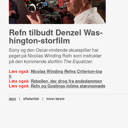
Refn tilbudt Denzel Was­
hin­g­ton-​stor­film
Sony og den Oscar-vindende skuespiller har
peget på Nicolas Winding Refn som instruktør
på den kommende storfilm
The Equalizer
.
Læs også:
Nicolas Winding Refns Criterion-top
ti
Læs også:
Rebellen, der drog fra andedammen
Læs også:
Refn og Goslings intime stævnemøde
dato
|
alfabetisk
|
mest læste