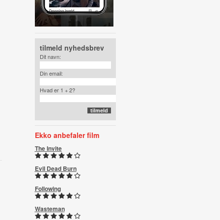
tilmeld nyhedsbrev
Dit navn:
Din email:
Hvad er 1 + 2?
Ekko anbefaler film
The Invite
Evil Dead Burn
Following
Wasteman