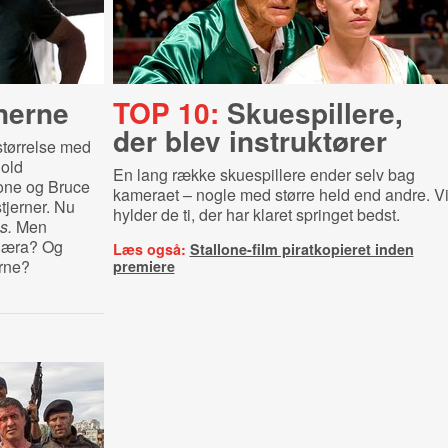
nerne
TOP 10:
Skuespillere,
der blev instruktører
tørrelse med
nold
En lang række skuespillere ender selv bag
one og Bruce
kameraet – nogle med større held end andre. V
stjerner. Nu
hylder de ti, der har klaret springet bedst.
s.
Men
l æra? Og
Læs også:
Stallone-film piratkopieret inden
rne?
premiere