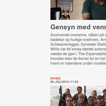
Gensyn med ven
Svulmende overarme, våben på s
badekar og hurtige oneliners. Ar
Schwarzenegger, Sylvester Stall
Willis var 80’ernes største action
mødes de igen i
The Expendable
hvordan blev de ikoner for en he
hvem er mændene under muskle
NYHED
29. JULI 2014 | 11:52