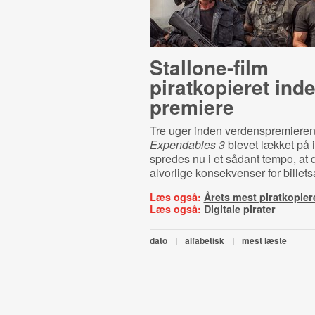
Stallone-film
piratkopieret ind
premiere
Tre uger inden verdenspremieren
Expendables 3
blevet lækket på i
spredes nu i et sådant tempo, at 
alvorlige konsekvenser for billets
Læs også:
Årets mest piratkopier
Læs også:
Digitale pirater
dato
|
alfabetisk
|
mest læste