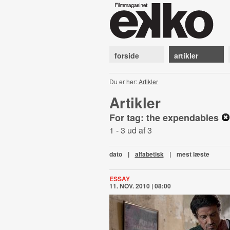
forside
artikler
Du er her:
Artikler
Artikler
For tag: the expendables
1 - 3 ud af 3
dato
|
alfabetisk
|
mest læste
ESSAY
11. NOV. 2010 | 08:00