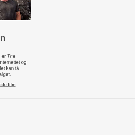
en
 er
The
nternettet og
det kan få
alget.
ede film