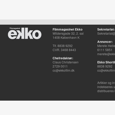
Filmmagasinet Ekko
Sekretariat:
Wildersgade 32, 2. sal
Sekretariat@
1408 København K
Annoncer:
Tlf. 8838 9292
Merete Hell
CVR. 3468 8443
6111 5851
merete@ekko
Chefredaktør:
Claus Christensen
Ekko Shortli
2729 0011
8838 9292
cc@ekkofilm.dk
cc@ekkofilm
Artikler og i
indekseres u
distribueres