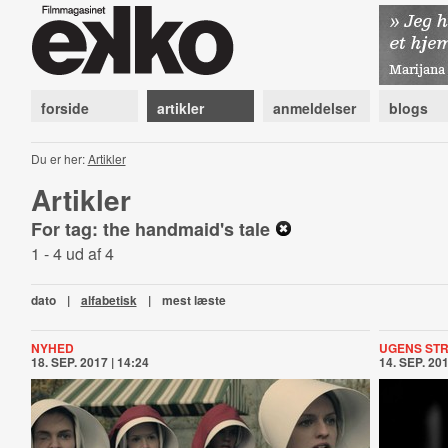
forside
artikler
anmeldelser
blogs
Du er her:
Artikler
Artikler
For tag: the handmaid's tale
1 - 4 ud af 4
dato
|
alfabetisk
|
mest læste
NYHED
UGENS ST
18. SEP. 2017 | 14:24
14. SEP. 201