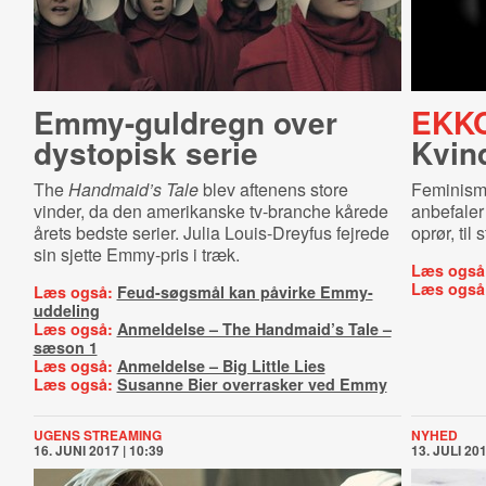
Emmy-guldregn over
EKK
dystopisk serie
Kvin
The
Handmaid’s Tale
blev aftenens store
Feminism
vinder, da den amerikanske tv-branche kårede
anbefaler 
årets bedste serier. Julia Louis-Dreyfus fejrede
oprør, til
sin sjette Emmy-pris i træk.
Læs også
Læs også
Læs også:
Feud-søgsmål kan påvirke Emmy-
uddeling
Læs også:
Anmeldelse – The Handmaid’s Tale –
sæson 1
Læs også:
Anmeldelse – Big Little Lies
Læs også:
Susanne Bier overrasker ved Emmy
UGENS STREAMING
NYHED
16. JUNI 2017 | 10:39
13. JULI 201