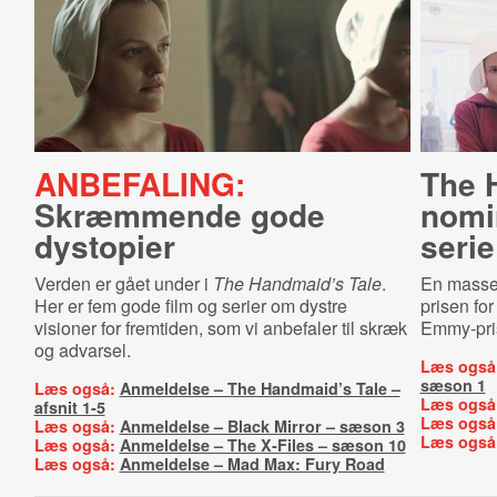
ANBEFALING:
The 
Skræmmende gode
nomin
dystopier
serie
Verden er gået under i
The Handmaid’s Tale
.
En masse n
Her er fem gode film og serier om dystre
prisen fo
visioner for fremtiden, som vi anbefaler til skræk
Emmy-pris
og advarsel.
Læs også
sæson 1
Læs også:
Anmeldelse – The Handmaid’s Tale –
Læs også
afsnit 1-5
Læs også
Læs også:
Anmeldelse – Black Mirror – sæson 3
Læs også
Læs også:
Anmeldelse – The X-Files – sæson 10
Læs også:
Anmeldelse – Mad Max: Fury Road