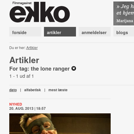
forside
artikler
anmeldelser
blogs
Du er her:
Artikler
Artikler
For tag: the lone ranger
1 - 1 ud af 1
dato
|
alfabetisk
|
mest læste
NYHED
20. AUG. 2013 | 18:57