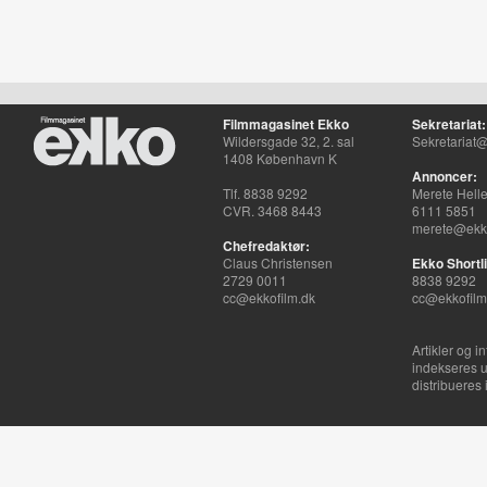
Filmmagasinet Ekko
Sekretariat:
Wildersgade 32, 2. sal
Sekretariat@
1408 København K
Annoncer:
Tlf. 8838 9292
Merete Hell
CVR. 3468 8443
6111 5851
merete@ekko
Chefredaktør:
Claus Christensen
Ekko Shortli
2729 0011
8838 9292
cc@ekkofilm.dk
cc@ekkofilm
Artikler og i
indekseres u
distribueres