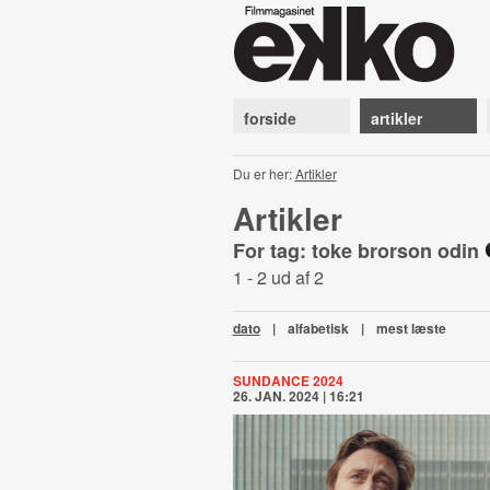
forside
artikler
Du er her:
Artikler
Artikler
For tag: toke brorson odin
1 - 2 ud af 2
dato
|
alfabetisk
|
mest læste
SUNDANCE 2024
26. JAN. 2024 | 16:21