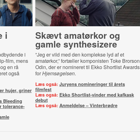
 i
Skævt amatørkor og
gamle synthesizere
indbydende i
”Jeg er vild med den komplekse lyd af et
ip-film, mens
amatørkor,” fortæller komponisten Toke Brorson
 og en rå
Odin, der er nomineret til Ekko Shortlist Awards
eret også
for
Hjemsøgelsen
.
Læs også:
Juryens nomineringer til årets
filmfest
r hujer, griner
Læs også:
Ekko Shortlist-vinder med kafkask
debut
s Bleeding
Læs også:
Anmeldelse – Vinterbrødre
 tolerance-
amle