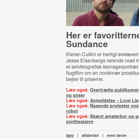
Her er favoritterne
Sundance
Kieran Culkin er herligt øretæve
Jesse Eisenbergs rørende road tr
et selvbiografisk teenagerportræt
flugtfilm om en nonbinær prostitu
bejler til priserne.
Læs også:
Overtrætte publikumme
og gyser
Læs også:
Anmeldelse – Love Lie
Læs også:
Rasende protester over
robot
Læs også:
Skævt amatørkor og g
synthesizere
dato
|
alfabetisk
|
mest læste