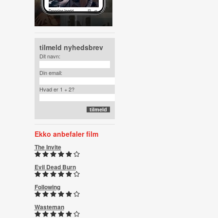
tilmeld nyhedsbrev
Dit navn:
Din email:
Hvad er 1 + 2?
Ekko anbefaler film
The Invite
Evil Dead Burn
Following
Wasteman