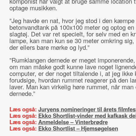
komponist har valgt at bruge samme location ti
optage musikken.
”Jeg havde en nat, hvor jeg stod i den kæmpe
betonvandtank på 100x100 meter og optog en
slagtøj. Det var ret specielt, for selv med en kr
lampe, kan man kun se 30 meter omkring sig, 
der ellers bare mørke og lyd.”
”Rumklangen dernede er meget imponerende, 
om man måske godt kunne lave noget lignend
computer, er der noget tiltalende i, at jeg ikke
forudsige, hvordan rummet reagerer på den la
laver. Man kan virkelig høre rummet, når man
dernede.”
Læs også:
Juryens nomineringer til årets filmfes
Læs også:
Ekko Shortlist-vinder med kafkask de
Læs også:
Anmeldelse – Vinterbrødre
Læs også:
Ekko Shortlist – Hjemsøgelsen