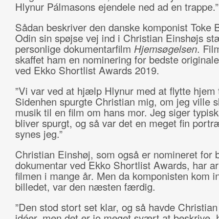
Hlynur Pálmasons ejendele ned ad en trappe.
Sådan beskriver den danske komponist Toke 
Odin sin spøjse vej ind i Christian Einshøjs st
personlige dokumentarfilm
Hjemsøgelsen
. Fil
skaffet ham en nominering for bedste original
ved Ekko Shortlist Awards 2019.
”Vi var ved at hjælp Hlynur med at flytte hjem t
Sidenhen spurgte Christian mig, om jeg ville s
musik til en film om hans mor. Jeg siger typisk 
bliver spurgt, og så var det en meget fin portræ
synes jeg.”
Christian Einshøj, som også er nomineret for 
dokumentar ved Ekko Shortlist Awards, har ar
filmen i mange år. Men da komponisten kom in
billedet, var den næsten færdig.
”Den stod stort set klar, og så havde Christian
idéer, men det er jo meget svært at beskrive,