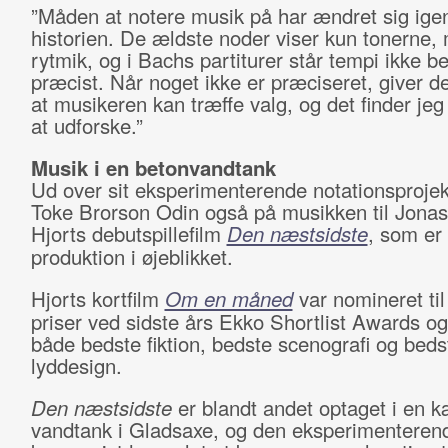
”Måden at notere musik på har ændret sig ig
historien. De ældste noder viser kun tonerne,
rytmik, og i Bachs partiturer står tempi ikke b
præcist. Når noget ikke er præciseret, giver det
at musikeren kan træffe valg, og det finder jeg 
at udforske.”
Musik i en
betonvandtank
Ud over sit eksperimenterende notationsprojek
Toke Brorson Odin også på musikken til Jona
Hjorts debutspillefilm
Den næstsidste
, som er
produktion i øjeblikket.
Hjorts kortfilm
Om en måned
var nomineret til 
priser ved sidste års Ekko Shortlist Awards og
både bedste fiktion, bedste scenografi og beds
lyddesign.
Den næstsidste
er blandt andet optaget i en
vandtank i Gladsaxe, og den eksperimenteren