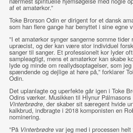
nærmest spirituelle hjemsøgelse med nogle op
af et amatørkor.”
Toke Brorson Odin er dirigent for et dansk ama
som han flere gange har benyttet i sine egne 
”I et amatørkor synger sangerne somme tider r
upræcist, og der kan være stor individuel forsk
sanger til sanger. Et professionelt kor lyder o
sampleagtigt, mens et amatørkor kan skabe k
lyde og minde om reallydsoptagelser, som jeg
spændende og dejlige at høre på,” forklarer T
Odin.
Det uplanlagte og uperfekte går igen i Toke B
Odins værker. Musikken til Hlynur Pálmasons
Vinterbrødre
, der skaber sit særegent hvide un
kalkbrud, indbragte i 2018 komponisten en Ro
nominering.
”På
Vinterbrødre
var jeg med i processen helt 