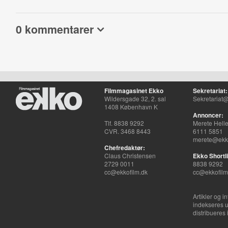
0 kommentarer
Filmmagasinet Ekko
Sekretariat:
Wildersgade 32, 2. sal
Sekretariat@
1408 København K
Annoncer:
Tlf. 8838 9292
Merete Hell
CVR. 3468 8443
6111 5851
merete@ekko
Chefredaktør:
Claus Christensen
Ekko Shortli
2729 0011
8838 9292
cc@ekkofilm.dk
cc@ekkofilm
Artikler og i
indekseres u
distribueres