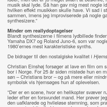
musik skal lyde. Så han gav mig mest nogle i
hvilken effekt musikken skulle have. Vi sad i s
sammen, imens jeg improviserede på nogle g
synthesizere.”
Minder om reallydoptagelser
Blandt synthesizerne i filmens lydbillede finder 
Yamaha DX7 og Roland Juno-6, som var nogle
1980’ernes mest karakteristiske synths.
De bidrager til den nostalgiske kvalitet i
Hjems
Christian Einshøj forsøger at lave en film om s
bor i Norge. For 25 år siden mistede hun en 
søn – Christians bror – og på mere eller mindr
symbolsk vis hjemsøges hun af oplevelsen.
”Der er en scene, hvor en helikopter svæver r
leder efter en forsvundet mand. Her prøver jeg
den uafklarede og hvileløse stemning, som p