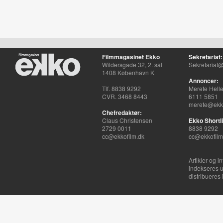
Filmmagasinet Ekko
Sekretariat:
Wildersgade 32, 2. sal
Sekretariat@
1408 København K
Annoncer:
Tlf. 8838 9292
Merete Hell
CVR. 3468 8443
6111 5851
merete@ekko
Chefredaktør:
Claus Christensen
Ekko Shortli
2729 0011
8838 9292
cc@ekkofilm.dk
cc@ekkofilm
Artikler og i
indekseres u
distribueres