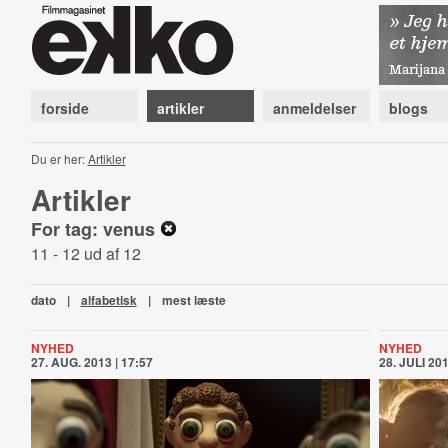
forside
artikler
anmeldelser
blogs
Du er her:
Artikler
Artikler
For tag: venus
11 - 12 ud af 12
dato
|
alfabetisk
|
mest læste
NYHED
NYHED
27. AUG. 2013 | 17:57
28. JULI 201