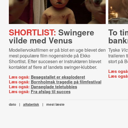
SHORTLIST:
Swingere
To ti
vilde med Venus
bankr
Modellervoksfilmen er på blot en uge blevet den
Tyske
Vic
mest populære film nogensinde på Ekko
traileren 
Shortlist. Efter succesen er instruktøren blevet
stort på B
kontaktet af flere af landets swinger-klubber.
Læs også
Læs også
Læs også:
Besøgstallet er eksploderet
Læs også:
Bornholmsk tragedie på filmfestival
Læs også:
Danseglade teletubbies
Læs også:
Fra afslag til succes
dato
|
alfabetisk
|
mest læste