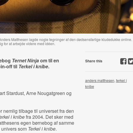
 Anders Matthesen lagde nogle tegninger af den dødsensfarlige kludedukke online.
ig for at arbejde videre med idéen.
nebog
Ternet Ninja
om til en
Share this
n-off til
Terkel i knibe
.
anders matthesen
,
terkel i
knibe
art Stardust, Arne Nougatgreen og
emlig tilbage til universet fra den
erkel i knibe
fra 2004. Det sker med
 Matthesens egen børnebog af samme
ve univers som
Terkel i knibe
.