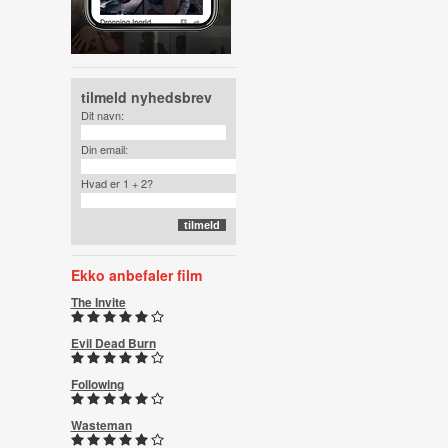
tilmeld nyhedsbrev
Dit navn:
Din email:
Hvad er 1 + 2?
Ekko anbefaler film
The Invite
Evil Dead Burn
Following
Wasteman