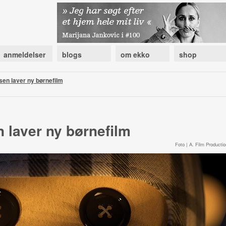
anmeldelser
blogs
om ekko
shop
en laver ny børnefilm
 laver ny børnefilm
Foto | A. Film Productio