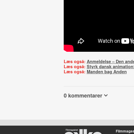
Læs også:
Anmeldelse – Den and
Læs også:
Styrk dansk animation
Læs også:
Manden bag Anden
0 kommentarer
Filmmagas