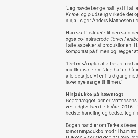
”Jeg havde længe haft lyst til at 
Knibe
, og pludselig virkede det o
ninja,” siger Anders Matthesen i
Han skal instruere filmen sammen
også co-instruerede
Terkel i knib
i alle aspekter af produktionen. H
komponist på filmen og lægger ste
”Det er så optur at arbejde med an
multikunstneren. ”Jeg har en hånd
alle detaljer. Vi er i fuld gang m
laver nye sange til filmen.”
Ninjadukke på hævntogt
Bogforlægget, der er Matthesens f
ved udgivelsen i efteråret 2016. De
bedste handling og bedste tegnin
Bogen handler om Terkels fætter 
ternet ninjadukke med til ham fr
Dukken viser sig dog at være lev