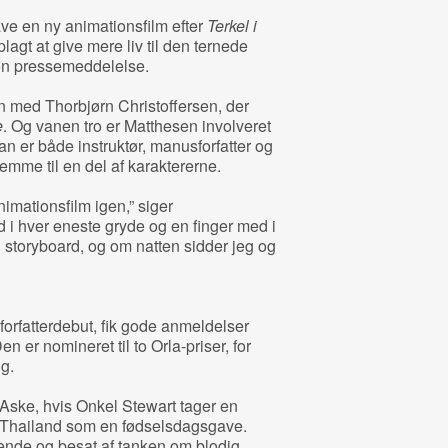
lave en ny animationsfilm efter
Terkel i
plagt at give mere liv til den ternede
 en pressemeddelelse.
 med Thorbjørn Christoffersen, der
e
. Og vanen tro er Matthesen involveret
an er både instruktør, manusforfatter og
mme til en del af karaktererne.
imationsfilm igen,” siger
 i hver eneste gryde og en finger med i
ed storyboard, og om natten sidder jeg og
orfatterdebut, fik gode anmeldelser
n er nomineret til to Orla-priser, for
g.
Aske, hvis Onkel Stewart tager en
a Thailand som en fødselsdagsgave.
ende og besat af tanken om blodig