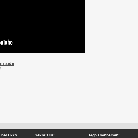
en side
!
inet Ekko
Sekretariat:
Tegn abonnement