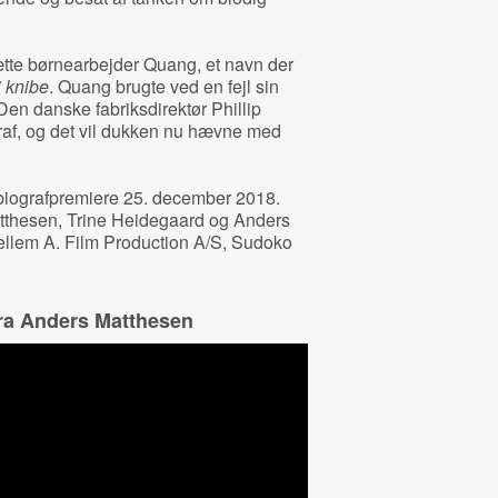
ætte børnearbejder Quang, et navn der
i knibe
. Quang brugte ved en fejl sin
 Den danske fabriksdirektør Phillip
raf, og det vil dukken nu hævne med
k biografpremiere 25. december 2018.
tthesen, Trine Heidegaard og Anders
llem A. Film Production A/S, Sudoko
fra Anders Matthesen