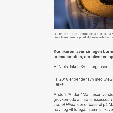
Historien om den ternede ninja opstod, da
Da folk reagerede positivt, besluttede han s
Komikeren laver sin egen bør
animationsfilm, der bliver en spi
Af Niels Jakob Kyhl Jørgensen
Til 2018 er der gensyn med Stew
Terkel.
Anders ”Anden” Matthesen vender n
grovkornede animationssucces
T
Ternet Ninja
, der er baseret på
navn og vil foregå i samme fikti