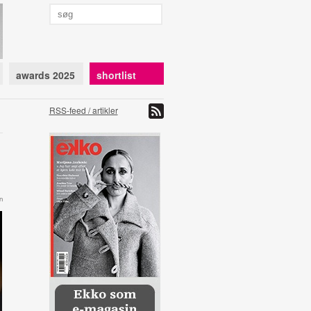
awards 2025
shortlist
RSS-feed / artikler
n