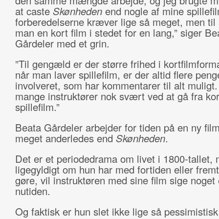
den samme mængde arbejde, og jeg brugte me
at caste
Skønheden
end nogle af mine spillefi
forberedelserne kræver lige så meget, men til 
man en kort film i stedet for en lang,” siger Be
Gårdeler med et grin.
”Til gengæld er der større frihed i kortfilmform
når man laver spillefilm, er der altid flere peng
involveret, som har kommentarer til alt muligt.
mange instruktører nok svært ved at gå fra kort
spillefilm.”
Beata Gårdeler arbejder for tiden på en ny film
meget anderledes end
Skønheden
.
Det er et periodedrama om livet i 1800-tallet,
ligegyldigt om hun har med fortiden eller fremt
gøre, vil instruktøren med sine film sige noget
nutiden.
Og faktisk er hun slet ikke lige så pessimistis