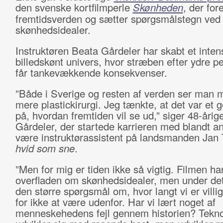
den svenske kortfilmperle
Skønheden
, der for
fremtidsverden og sætter spørgsmålstegn ved
skønhedsidealer.
Instruktøren Beata Gårdeler har skabt et inten
billedskønt univers, hvor stræben efter ydre pe
får tankevækkende konsekvenser.
”Både i Sverige og resten af verden ser man 
mere plastickirurgi. Jeg tænkte, at det var et g
på, hvordan fremtiden vil se ud,” siger 48-årig
Gårdeler, der startede karrieren med blandt an
være instruktørassistent på landsmanden Jan 
hvid som sne
.
”Men for mig er tiden ikke så vigtig. Filmen ha
overfladen om skønhedsidealer, men under det
den større spørgsmål om, hvor langt vi er villige
for ikke at være udenfor. Har vi lært noget af
menneskehedens fejl gennem historien? Tekno