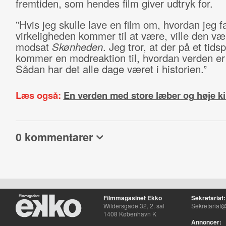
fremtiden, som hendes film giver udtryk for.
”Hvis jeg skulle lave en film om, hvordan jeg fa
virkeligheden kommer til at være, ville den v
modsat
Skønheden
. Jeg tror, at der på et tids
kommer en modreaktion til, hvordan verden er 
Sådan har det alle dage været i historien.”
Læs også:
En verden med store læber og høje k
0 kommentarer
Filmmagasinet Ekko
Sekretariat:
Wildersgade 32, 2. sal
Sekretariat@
1408 København K
Annoncer: