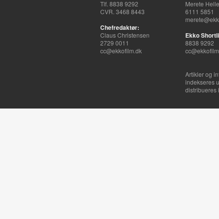
Tlf. 8838 9292
Merete Hell
CVR. 3468 8443
6111 5851
merete@ekko
Chefredaktør:
Claus Christensen
Ekko Shortli
2729 0011
8838 9292
cc@ekkofilm.dk
cc@ekkofilm
Artikler og i
indekseres u
distribueres