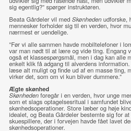
udvikler sig med rasende hast, men udvikler 
sig egentlig?” spørger instruktøren.
Beata Gårdeler vil med
Skønheden
udforske, 
mennesker forholder sig til en verden, hvor m
nærmest er uendelige.
”Før vi alle sammen havde mobiltelefoner i l
var man nødt til at lære og vide ting. Engang v
også et klassespørgsmål, men i dag kan alle 
enkelt klik få adgang til alverdens information
læse alt muligt og finde ud af en masse ting, 
virker det, som om vi kun bliver dummere.”
Ægte skønhed
Skønheden
foregår i en verden, hvor unge me
som et slags optagelsesritual i samfundet blive
skønhedsoperationer. Store læber og høje kin
idealet, og Beata Gårdeler bestemte sig for at 
skuespillere, der i forvejen havde fået lavet d
skønhedsoperationer.