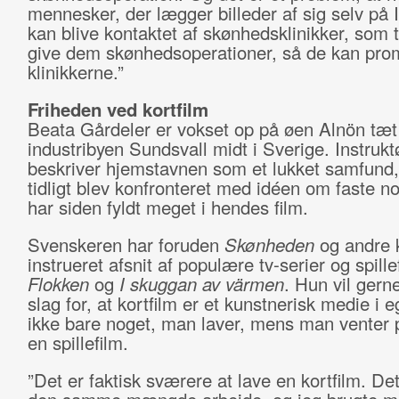
mennesker, der lægger billeder af sig selv på 
kan blive kontaktet af skønhedsklinikker, som t
give dem skønhedsoperationer, så de kan pro
klinikkerne.”
Friheden ved kortfilm
Beata Gårdeler er vokset op på øen Alnön tæt
industribyen Sundsvall midt i Sverige. Instrukt
beskriver hjemstavnen som et lukket samfund,
tidligt blev konfronteret med idéen om faste n
har siden fyldt meget i hendes film.
Svenskeren har foruden
Skønheden
og andre k
instrueret afsnit af populære tv-serier og spill
Flokken
og
I skuggan av värmen
. Hun vil gerne
slag for, at kortfilm er et kunstnerisk medie i e
ikke bare noget, man laver, mens man venter p
en spillefilm.
”Det er faktisk sværere at lave en kortfilm. De