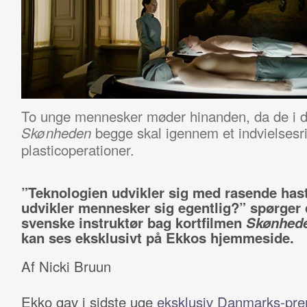
To unge mennesker møder hinanden, da de i d
begge skal igennem et indvielsesri
Skønheden
plasticoperationer.
”Teknologien udvikler sig med rasende has
udvikler mennesker sig egentlig?” spørger
svenske instruktør bag kortfilmen
Skønhed
kan ses eksklusivt på Ekkos hjemmeside.
Af Nicki Bruun
Ekko gav i sidste uge
eksklusiv Danmarks-pre