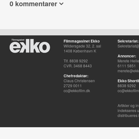
0 kommentarer
Filmmagasinet Ekko
Sekretariat:
Wildersgade 32, 2. sal
Sekretariat@
1408 København K
Annoncer:
Tlf. 8838 9292
Merete Hell
CVR. 3468 8443
6111 5851
merete@ekko
Chefredaktør:
Claus Christensen
Ekko Shortli
2729 0011
8838 9292
cc@ekkofilm.dk
cc@ekkofilm
Artikler og i
indekseres u
distribueres