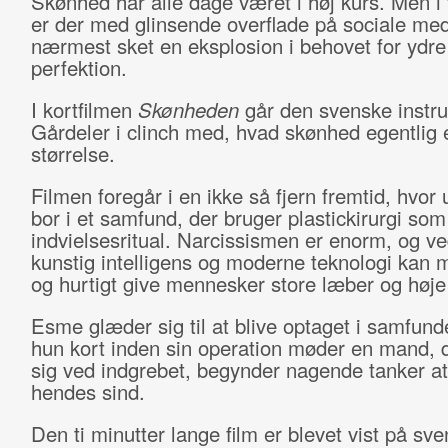
Skønhed har alle dage været i høj kurs. Men i
er der med glinsende overflade på sociale med
nærmest sket en eksplosion i behovet for ydre
perfektion.
I kortfilmen
Skønheden
går den svenske instru
Gårdeler i clinch med, hvad skønhed egentlig e
størrelse.
Filmen foregår i en ikke så fjern fremtid, hvo
bor i et samfund, der bruger plastickirurgi som
indvielsesritual. Narcissismen er enorm, og ve
kunstig intelligens og moderne teknologi kan
og hurtigt give mennesker store læber og høje
Esme glæder sig til at blive optaget i samfun
hun kort inden sin operation møder en mand, 
sig ved indgrebet, begynder nagende tanker at
hendes sind.
Den ti minutter lange film er blevet vist på sv