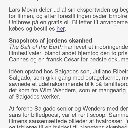
Lars Movin deler ud af sin ekspertviden og beg
før filmen, og efter forestillingen byder Empir
Unibrew på en gratis øl. Billetter til arrangem
købes og bestilles
her
.
Snapshots af jordens skønhed
The Salt of the Earth
har levet et indbringende
filmfestivaler, blandt andet hjemtog den to pris
Cannes og en fransk César for bedste dokume
Idéen opstod hos Salgados søn, Juliano Ribei
Salgado, som gik i gang med optagelserne, m
savnede et udefrakommende blik på familiepro
det kom fra Wim Wenders, som er mangeårig 
af Salgados værker.
At forene Salgado senior og Wenders med der
sans for billedpoesi, var et rent scoop. Samm
filmens sansemættede billeder af hvalrosser, j
og isbjerge til en hyldest til planetens skønhed