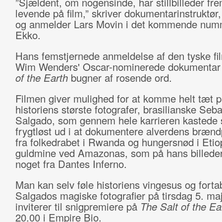
”Sjældent, om nogensinde, har stillbilleder fre
levende på film,” skriver dokumentarinstruktør, 
og anmelder Lars Movin i det kommende num
Ekko.
Hans femstjernede anmeldelse af den tyske f
Wim Wenders' Oscar-nominerede dokumenta
of the Earth
bugner af rosende ord.
Filmen giver mulighed for at komme helt tæt p
historiens største fotografer, brasilianske Seba
Salgado, som gennem hele karrieren kastede 
frygtløst ud i at dokumentere alverdens brænd
fra folkedrabet i Rwanda og hungersnød i Etiop
guldmine ved Amazonas, som på hans billeder
noget fra Dantes Inferno.
Man kan selv føle historiens vingesus og fortab
Salgados magiske fotografier på tirsdag 5. ma
inviterer til snigpremiere på
The Salt of the Ea
20.00 i Empire Bio.