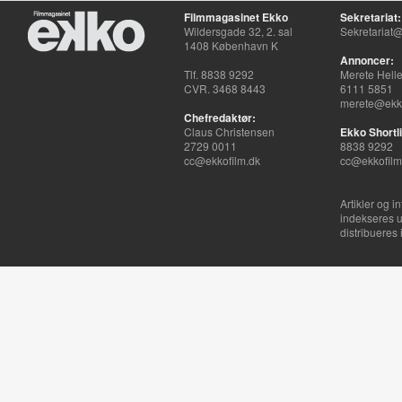
Filmmagasinet Ekko
Sekretariat:
Wildersgade 32, 2. sal
Sekretariat@
1408 København K
Annoncer:
Tlf. 8838 9292
Merete Hell
CVR. 3468 8443
6111 5851
merete@ekko
Chefredaktør:
Claus Christensen
Ekko Shortli
2729 0011
8838 9292
cc@ekkofilm.dk
cc@ekkofilm
Artikler og i
indekseres u
distribueres