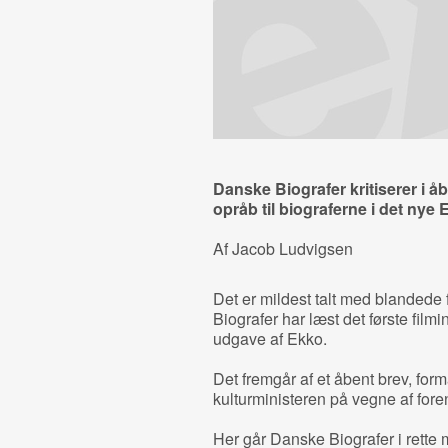
Danske Biografer kritiserer i å
opråb til biograferne i det nye 
Af Jacob Ludvigsen
Det er mildest talt med blandede
Biografer har læst det første fil
udgave af Ekko.
Det fremgår af et åbent brev, for
kulturministeren på vegne af fore
Her går Danske Biografer i rette 