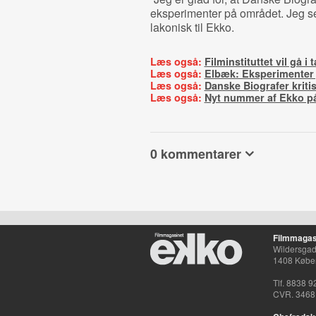
eksperimenter på området. Jeg ser
lakonisk til Ekko.
Læs også:
Filminstituttet vil gå 
Læs også:
Elbæk: Eksperimenter j
Læs også:
Danske Biografer kritis
Læs også:
Nyt nummer af Ekko p
0 kommentarer
Filmmagas
Wildersgade
1408 Købe
Tlf. 8838 9
CVR. 3468