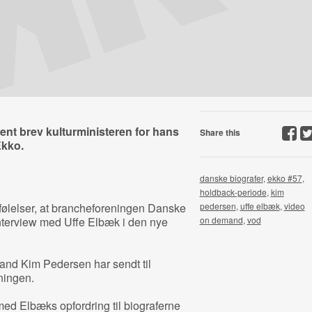
bent brev kulturministeren for hans
Share this
Ekko.
danske biografer
,
ekko #57
,
holdback-periode
,
kim
 følelser, at brancheforeningen Danske
pedersen
,
uffe elbæk
,
video
minterview med Uffe Elbæk i den nye
on demand
,
vod
mand Kim Pedersen har sendt til
ningen.
med Elbæks opfordring til biograferne