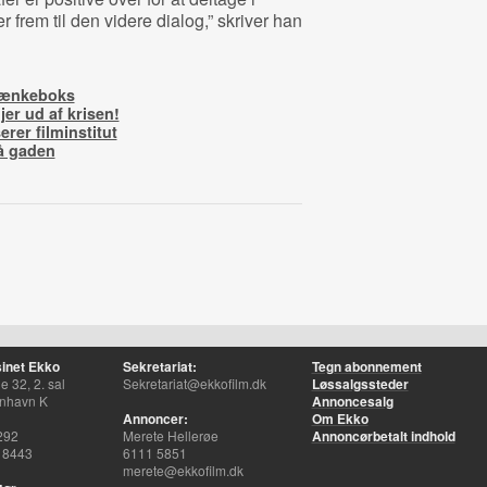
 frem til den videre dialog,” skriver han
i tænkeboks
er ud af krisen!
erer filminstitut
å gaden
inet Ekko
Sekretariat:
Tegn abonnement
 32, 2. sal
Sekretariat@ekkofilm.dk
Løssalgssteder
nhavn K
Annoncesalg
Annoncer:
Om Ekko
292
Merete Hellerøe
Annoncørbetalt indhold
 8443
6111 5851
merete@ekkofilm.dk