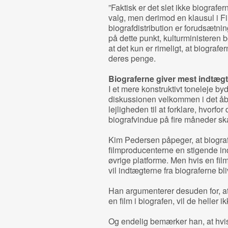
”Faktisk er det slet ikke biografer
valg, men derimod en klausul i Filmi
biografdistribution er forudsætni
på dette punkt, kulturministeren bør
at det kun er rimeligt, at biografer
deres penge.
Biograferne giver mest indtægt
I et mere konstruktivt toneleje b
diskussionen velkommen i det åb
lejligheden til at forklare, hvorf
biografvindue på fire måneder ska
Kim Pedersen påpeger, at biograf
filmproducenterne en stigende in
øvrige platforme. Men hvis en fil
vil indtægterne fra biograferne bl
Han argumenterer desuden for, at 
en film i biografen, vil de heller 
Og endelig bemærker han, at hvis 