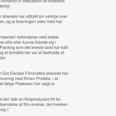
invitation til diskussion af holdback-
rlig”.
allerede har udtrykt sin velvilje over
ter, og at foreningen uden held har
steriet i forbindelse med sidste
ikke ville eller kunne blande sig i
Frankrig som det eneste land har haft
g at formålet her var at fastholde et
der.
 Det Danske Filminstitut allerede har
ancering med filmen
Profetia
– et
tet ifølge Pedersen har valgt at
det ”står en filmproducent frit for,
dsendelse af film ønskes, det hverken
ig i.”