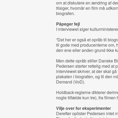
om at diskutere en ændring af de
tilsiger, hvornår en film må udkom
biografen.
Påpeger fejl
I interviewet siger kulturministere
”Det her er også et opråb til biog
til gode med producenterne om, h
den ene eller anden grund ikke ka
Men dette opråb stiller Danske Bi
Pedersen starter rettelig med at på
interviewet skriver, at der skal gå 
plakaten i biografen, og til den 
Demand (VoD).
Holdback-reglerne dikterer derimo
nogle tilfælde kun tre), fra filmen
Vilje over for eksperimenter
Derefter oplister Pedersen intet 