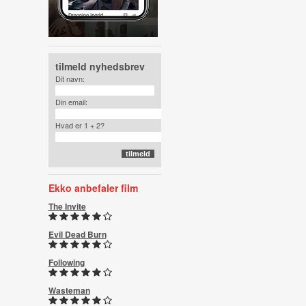
tilmeld nyhedsbrev
Dit navn:
Din email:
Hvad er 1 + 2?
Ekko anbefaler film
The Invite
Evil Dead Burn
Following
Wasteman