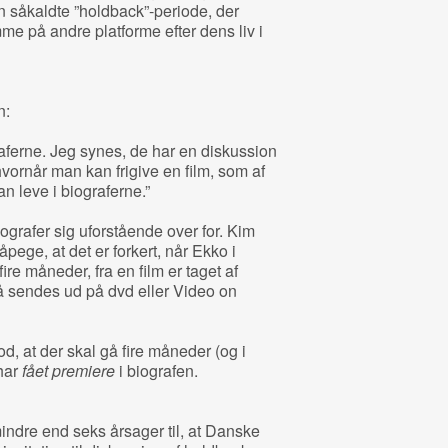
n såkaldte ”holdback”-periode, der
me på andre platforme efter dens liv i
n:
raferne. Jeg synes, de har en diskussion
vornår man kan frigive en film, som af
n leve i biograferne.”
ografer sig uforstående over for. Kim
pege, at det er forkert, når Ekko i
fire måneder, fra en film er taget af
må sendes ud på dvd eller Video on
d, at der skal gå fire måneder (og i
 har
fået premiere
i biografen.
mindre end seks årsager til, at Danske