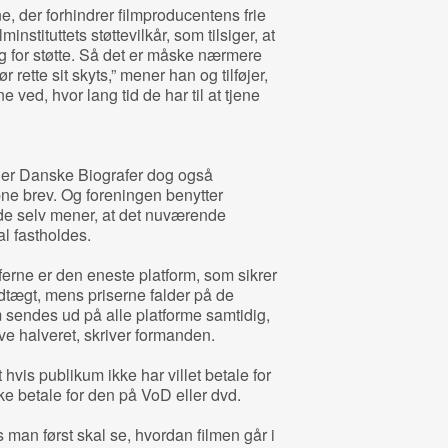
ne, der forhindrer filmproducentens frie
nstituttets støttevilkår, som tilsiger, at
ng for støtte. Så det er måske nærmere
 rette sit skyts,” mener han og tilføjer,
ne ved, hvor lang tid de har til at tjene
yder Danske Biografer dog også
ne brev. Og foreningen benytter
or de selv mener, at det nuværende
l fastholdes.
erne er den eneste platform, som sikrer
dtægt, mens priserne falder på de
m sendes ud på alle platforme samtidig,
ive halveret, skriver formanden.
hvis publikum ikke har villet betale for
ikke betale for den på VoD eller dvd.
man først skal se, hvordan filmen går i