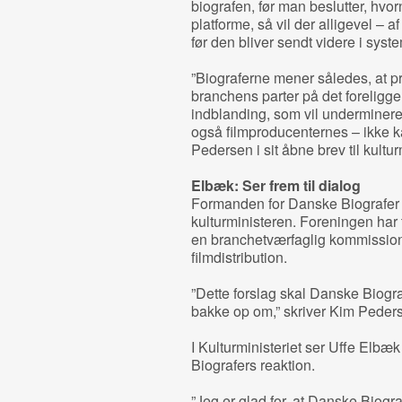
biografen, før man beslutter, hvo
platforme, så vil der alligevel – 
før den bliver sendt videre i syste
”Biograferne mener således, at pr
branchens parter på det foreligge
indblanding, som vil underminere
også filmproducenternes – ikke k
Pedersen i sit åbne brev til kultur
Elbæk: Ser frem til dialog
Formanden for Danske Biografer s
kulturministeren. Foreningen har t
en branchetværfaglig kommission,
filmdistribution.
”Dette forslag skal Danske Biograf
bakke op om,” skriver Kim Peder
I Kulturministeriet ser Uffe Elb
Biografers reaktion.
”Jeg er glad for, at Danske Biograf