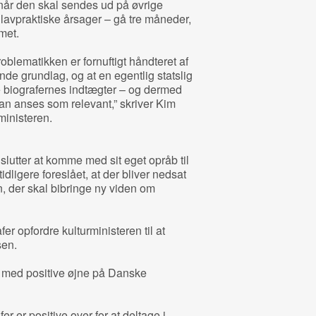
rnår den skal sendes ud på øvrige
af lavpraktiske årsager – gå tre måneder,
met.
oblematikken er fornuftigt håndteret af
nde grundlag, og at en egentlig statslig
 biografernes indtægter – og dermed
an anses som relevant,” skriver Kim
ministeren.
lutter at komme med sit eget opråb til
idligere foreslået, at der bliver nedsat
 der skal bibringe ny viden om
er opfordre kulturministeren til at
sen.
æk med positive øjne på Danske
er er positive over for at deltage i