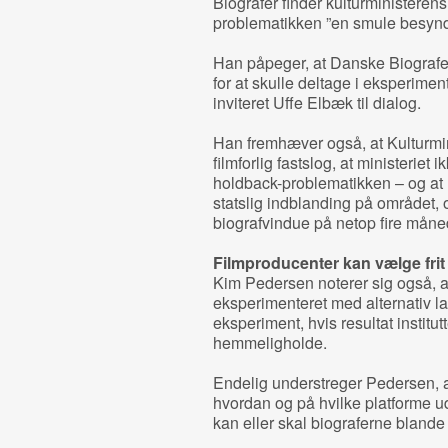
Biografer finder kulturministerens 
problematikken ”en smule besynde
Han påpeger, at Danske Biografer 
for at skulle deltage i eksperimen
inviteret Uffe Elbæk til dialog.
Han fremhæver også, at Kulturmini
filmforlig fastslog, at ministeriet 
holdback-problematikken – og at 
statslig indblanding på området, o
biografvindue på netop fire måne
Filmproducenter kan vælge frit
Kim Pedersen noterer sig også, at
eksperimenteret med alternativ l
eksperiment, hvis resultat institut
hemmeligholde.
Endelig understreger Pedersen, at 
hvordan og på hvilke platforme u
kan eller skal biograferne blande s