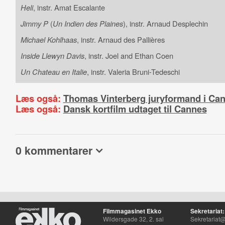
Heli
, instr. Amat Escalante
Jimmy P
(
Un Indien des Plaines
), instr. Arnaud Desplechin
Michael Kohlhaas
, instr. Arnaud des Pallières
Inside Llewyn Davis
, instr. Joel and Ethan Coen
Un Chateau en Italie
, instr. Valeria Bruni-Tedeschi
Læs også:
Thomas Vinterberg juryformand i Ca
Læs også:
Dansk kortfilm udtaget til Cannes
0 kommentarer
Filmmagasinet Ekko
Sekretariat:
Wildersgade 32, 2. sal
Sekretariat@