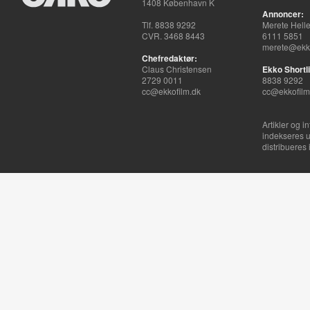
1408 København K
Annoncer:
Tlf. 8838 9292
Merete Hell
CVR. 3468 8443
6111 5851
merete@ekko
Chefredaktør:
Claus Christensen
Ekko Shortli
2729 0011
8838 9292
cc@ekkofilm.dk
cc@ekkofilm
Artikler og i
indekseres u
distribueres