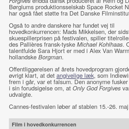
Forgives
endda dansk produceret af Refn og 
Børglums produktionsselskab Space Rocket N
har også fået støtte fra Det Danske Filminstitu
Også to andre danskere har fundet vej til
hovedkonkurrencen: Mads Mikkelsen, der sidst
skuespillerprisen på festivalen, spiller titelroll
des Pallières fransk-tyske
Michael Kohlhaas
. 
talentfulde Sara Hjort er med i Alex Van Wa
hollandske
Borgman
.
Offentliggørelsen af årets hovedprogram gjorde
øvrigt klart, at det
angivelige læk
, som Indiewi
frem i går, var et falsum. Den anonyme fusker 
i sin forudsigelse om, at
Only God Forgives
var
udvalgte.
Cannes-festivalen løber af stablen 15.-26. maj
Film i hovedkonkurrencen