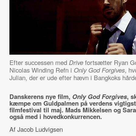
Efter successen med
fortsætter Ryan G
Drive
Nicolas Winding Refn i
, hv
Only God Forgives
Julian, der er ude efter hævn i Bangkoks hård
Danskerens nye film,
Only God Forgives
, s
kæmpe om Guldpalmen på verdens vigtigst
filmfestival til maj. Mads Mikkelsen og Sara
også med i hovedkonkurrencen.
Af Jacob Ludvigsen