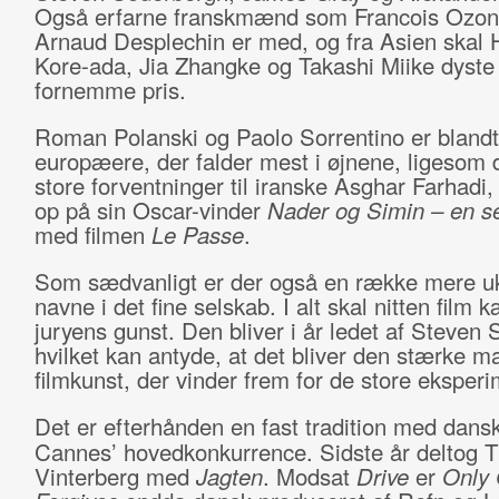
Også erfarne franskmænd som Francois Ozon
Arnaud Desplechin er med, og fra Asien skal 
Kore-ada, Jia Zhangke og Takashi Miike dyst
fornemme pris.
Roman Polanski og Paolo Sorrentino er blandt
europæere, der falder mest i øjnene, ligesom 
store forventninger til iranske Asghar Farhadi, 
op på sin Oscar-vinder
Nader og Simin – en s
med filmen
Le Passe
.
Som sædvanligt er der også en række mere u
navne i det fine selskab. I alt skal nitten fil
juryens gunst. Den bliver i år ledet af Steven 
hvilket kan antyde, at det bliver den stærke m
filmkunst, der vinder frem for de store eksperi
Det er efterhånden en fast tradition med dansk
Cannes’ hovedkonkurrence. Sidste år deltog
Vinterberg med
Jagten
. Modsat
Drive
er
Only