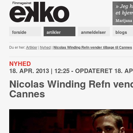
forside
artikler
anmeldelser
blogs
Du er her:
Artikler
|
Nyhed
|
Nicolas Winding Refn vender tilbage til Cannes
NYHED
18. APR. 2013 | 12:25 - OPDATERET 18. APR
Nicolas Winding Refn vende
Cannes