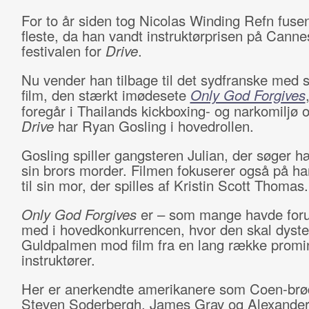
For to år siden tog Nicolas Winding Refn fuse
fleste, da han vandt instruktørprisen på Canne
festivalen for
Drive
.
Nu vender han tilbage til det sydfranske med s
film, den stærkt imødesete
Only God Forgives
foregår i Thailands kickboxing- og narkomiljø 
Drive
har Ryan Gosling i hovedrollen.
Gosling spiller gangsteren Julian, der søger 
sin brors morder. Filmen fokuserer også på ha
til sin mor, der spilles af Kristin Scott Thomas.
Only God Forgives
er – som mange havde foru
med i hovedkonkurrencen, hvor den skal dyst
Guldpalmen mod film fra en lang række promi
instruktører.
Her er anerkendte amerikanere som Coen-brø
Steven Soderbergh, James Gray og Alexander