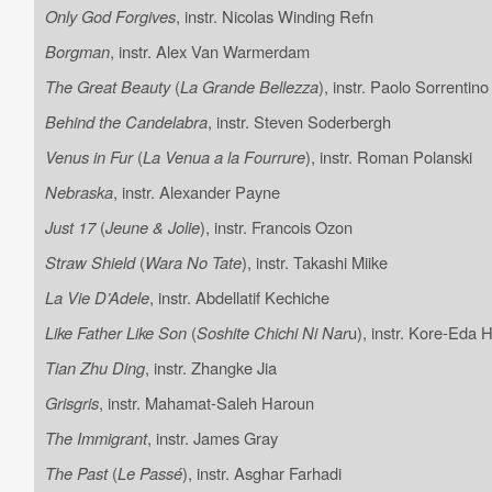
Only God Forgives
, instr. Nicolas Winding Refn
Borgman
, instr. Alex Van Warmerdam
The Great Beauty
(
La Grande Bellezza
), instr. Paolo Sorrentino
Behind the Candelabra
, instr. Steven Soderbergh
Venus in Fur
(
La Venua a la Fourrure
), instr. Roman Polanski
Nebraska
, instr. Alexander Payne
Just 17
(
Jeune & Jolie
), instr. Francois Ozon
Straw Shield
(
Wara No Tate
), instr. Takashi Miike
La Vie D’Adele
, instr. Abdellatif Kechiche
Like Father Like Son
(
Soshite Chichi Ni Nar
u), instr. Kore-Eda 
Tian Zhu Ding
, instr. Zhangke Jia
Grisgris
, instr. Mahamat-Saleh Haroun
The Immigrant
, instr. James Gray
The Past
(
Le Passé
), instr. Asghar Farhadi