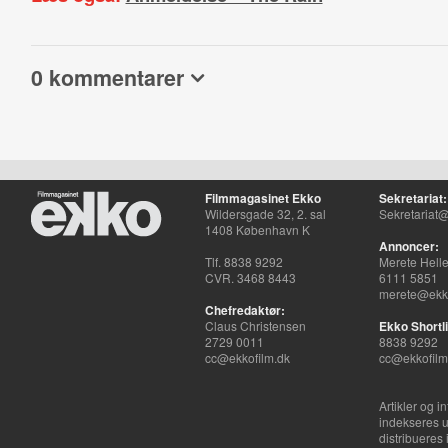
0 kommentarer
Filmmagasinet Ekko
Sekretariat:
Wildersgade 32, 2. sal
Sekretariat@
1408 København K
Annoncer:
Tlf. 8838 9292
Merete Hell
CVR. 3468 8443
6111 5851
merete@ekko
Chefredaktør:
Claus Christensen
Ekko Shortli
2729 0011
8838 9292
cc@ekkofilm.dk
cc@ekkofilm
Artikler og i
indekseres u
distribueres