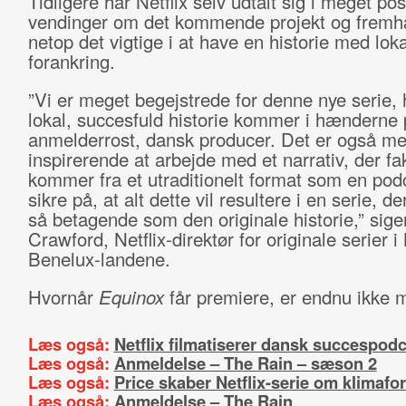
Tidligere har Netflix selv udtalt sig i meget pos
vendinger om det kommende projekt og frem
netop det vigtige i at have en historie med loka
forankring.
”Vi er meget begejstrede for denne nye serie, 
lokal, succesfuld historie kommer i hænderne
anmelderrost, dansk producer. Det er også m
inspirerende at arbejde med et narrativ, der fa
kommer fra et utraditionelt format som en podc
sikre på, at alt dette vil resultere i en serie, der
så betagende som den originale historie,” sige
Crawford, Netflix-direktør for originale serier 
Benelux-landene.
Hvornår
Equinox
får premiere, er endnu ikke m
Læs også:
Netflix filmatiserer dansk succespod
Læs også:
Anmeldelse – The Rain – sæson 2
Læs også:
Price skaber Netflix-serie om klimafo
Læs også:
Anmeldelse – The Rain