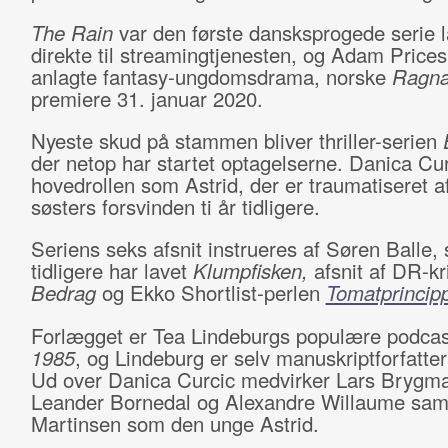
The Rain
var den første dansksprogede serie l
direkte til streamingtjenesten, og Adam Prices
anlagte fantasy-ungdomsdrama, norske
Ragna
premiere 31. januar 2020.
Nyeste skud på stammen bliver thriller-serien
der netop har startet optagelserne. Danica Cur
hovedrollen som Astrid, der er traumatiseret af
søsters forsvinden ti år tidligere.
Seriens seks afsnit instrueres af Søren Balle,
tidligere har lavet
Klumpfisken,
afsnit af DR-k
Bedrag
og Ekko Shortlist-perlen
Tomatprincip
Forlægget er Tea Lindeburgs populære podca
1985
, og Lindeburg er selv manuskriptforfatter
Ud over Danica Curcic medvirker Lars Brygm
Leander Bornedal og Alexandre Willaume sam
Martinsen som den unge Astrid.