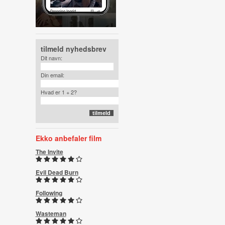
tilmeld nyhedsbrev
Dit navn:
Din email:
Hvad er 1 + 2?
Ekko anbefaler film
The Invite
Evil Dead Burn
Following
Wasteman