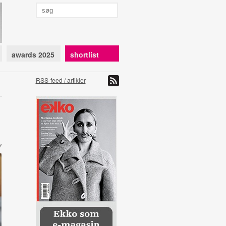
awards 2025
shortlist
RSS-feed / artikler
y