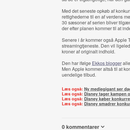
Med det seneste opkøb af konkurr
rettighederne til en af verdens m
30 sæsoner af serien bliver tilg
der efter planen kommer til at ind
Senere i år kommer også Apple T
streamingtjeneste. Den vil ligele
kroner af originalt indhold.
Den har ifølge
Ekkos blogger
alle
Men Apple kommer altså til at k
uendelige tilbud.
Læs også:
Ny mediegigant ser da
Læs også:
Disney tager kampen o
Læs også:
Disney køber konkurre
Læs også:
Disney smadrer konku
0 kommentarer