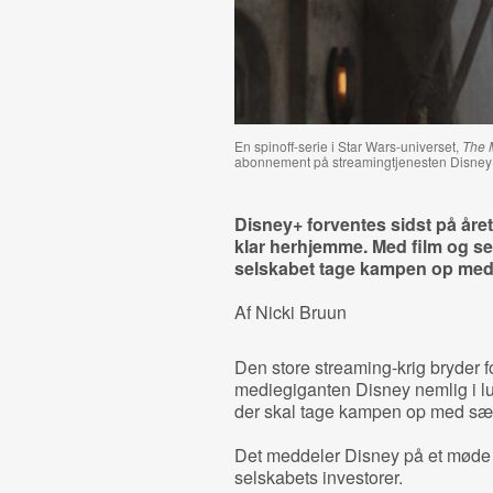
En spinoff-serie i Star Wars-universet,
The 
abonnement på streamingtjenesten Disney
Disney+ forventes sidst på året
klar herhjemme. Med film og ser
selskabet tage kampen op med 
Af Nicki Bruun
Den store streaming-krig bryder f
mediegiganten Disney nemlig i l
der skal tage kampen op med særli
Det meddeler Disney på et møde i
selskabets investorer.