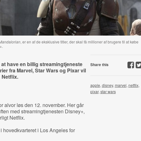
Mandalorian
, er en af de eksklusive titler, der skal få millioner af brugere til at købe
+.
 at have en billig streamingtjeneste
Share this
ier fra Marvel, Star Wars og Pixar vil
Netflix.
apple
,
disney
,
marvel
,
netflix
,
pixar
,
star wars
or alvor løs den 12. november. Her går
uften med streamingtjenesten Disney+,
gt Netflix.
 hovedkvarteret i Los Angeles for