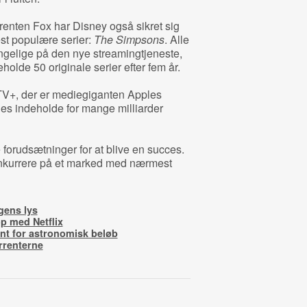
enten Fox har Disney også sikret sig
est populære serier:
The Simpsons
. Alle
ængelige på den nye streamingtjeneste,
eholde 50 originale serier efter fem år.
V+, der er mediegiganten Apples
des indeholde for mange milliarder
 forudsætninger for at blive en succes.
onkurrere på et marked med nærmest
gens lys
p med Netflix
nt for astronomisk beløb
rrenterne