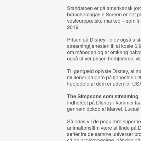
Startdatoen er på amerikansk jord
branchemagasin Screen er det pl
vesteuropæiske marked – som ink
2019.
Prisen på Disney+ blev også afs
streamingtjenesten til at koste 6,9
om måneden og er omkring halvde
også bliver prisen herhjemme, vi
Til gengæld oplyste Disney, at m
millioner brugere på tjenesten i 
tredjedele af dem er uden for US
The Simpsons som streaming
Indholdet på Disney+ kommer især 
gennem opkøb af Marvel, Lucasfi
Således vil de populære superhel
animationsfilm være at finde på D
serier fra de samme universer pro
så de er tilgængelige, når den går 