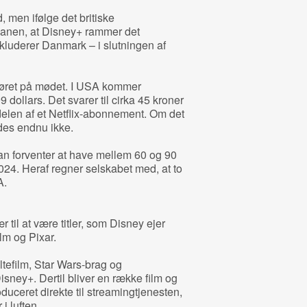
, men ifølge det britiske
anen, at Disney+ rammer det
luderer Danmark – i slutningen af
løret på mødet. I USA kommer
9 dollars. Det svarer til cirka 45 kroner
len af et Netflix-abonnement. Om det
des endnu ikke.
an forventer at have mellem 60 og 90
2024. Heraf regner selskabet med, at to
A.
til at være titler, som Disney ejer
lm og Pixar.
tefilm, Star Wars-brag og
isney+. Dertil bliver en række film og
duceret direkte til streamingtjenesten,
i luften.