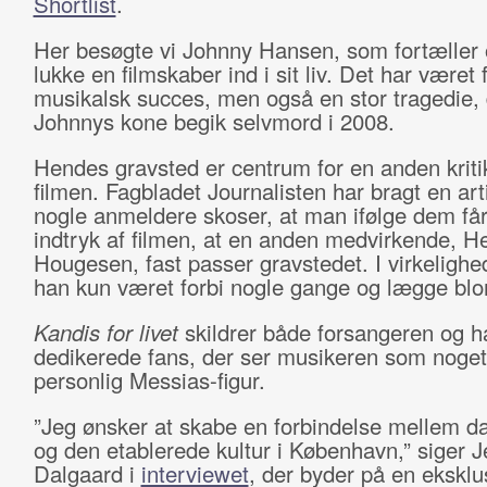
Shortlist
.
Her besøgte vi Johnny Hansen, som fortæller
lukke en filmskaber ind i sit liv. Det har været
musikalsk succes, men også en stor tragedie,
Johnnys kone begik selvmord i 2008.
Hendes gravsted er centrum for en anden kriti
filmen.
Fagbladet Journalisten har bragt en art
nogle anmeldere skoser, at man ifølge dem får
indtryk af filmen, at en anden medvirkende, H
Hougesen, fast passer gravstedet. I virkelighe
han kun været forbi nogle gange og lægge blo
Kandis for livet
skildrer både forsangeren og 
dedikerede fans, der ser musikeren som noge
personlig Messias-figur.
”Jeg ønsker at skabe en forbindelse mellem d
og den etablerede kultur i København,” siger 
Dalgaard i
interviewet
, der byder på en eksklu