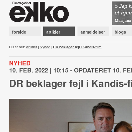
forside
artikler
anmeldelser
blogs
Du er her:
Artikler
|
Nyhed
|
DR beklager fejl i Kandis-film
NYHED
10. FEB. 2022 | 10:15 - OPDATERET 10. FEB
DR beklager fejl i Kandis-f