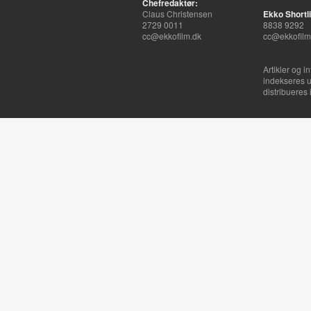
Chefredaktør:
Claus Christensen
Ekko Shortli
2729 0011
8838 9292
cc@ekkofilm.dk
cc@ekkofilm
Artikler og i
indekseres u
distribueres