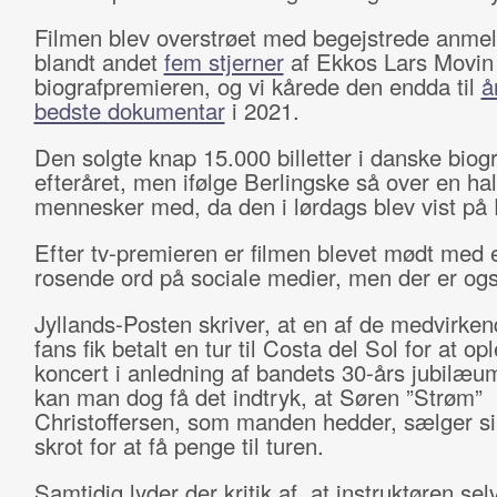
Filmen blev overstrøet med begejstrede anmel
blandt andet
fem stjerner
af Ekkos Lars Movin
biografpremieren, og vi kårede den endda til
å
bedste dokumentar
i 2021.
Den solgte knap 15.000 billetter i danske biogr
efteråret, men ifølge Berlingske så over en hal
mennesker med, da den i lørdags blev vist på
Efter tv-premieren er filmen blevet mødt med 
rosende ord på sociale medier, men der er og
Jyllands-Posten skriver, at en af de medvirke
fans fik betalt en tur til Costa del Sol for at op
koncert i anledning af bandets 30-års jubilæum
kan man dog få det indtryk, at Søren ”Strøm”
Christoffersen, som manden hedder, sælger sin 
skrot for at få penge til turen.
Samtidig lyder der kritik af, at instruktøren sel