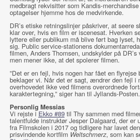
medbragt rekvisitter som Kandis-merchandise t
optagelser hjemme hos de medvirkende.
DR’s etiske retningslinjer påskriver, at seere 
klar over, hvis en film er iscenesat. Hverken s
lyttere eller publikum må blive ført bag lyset, 
sig. Public service-stationens dokumentarreda
filmen, Anders Thomsen, undskylder på DR’s 
men mener ikke, at det spolerer filmen.
”Det er en fejl, hvis nogen har fået en flyrejse 
beklager vi. Når det er sagt, ændrer den fejl i 
overhovedet ikke ved filmens overordnede fort
karaktertegning,” siger han til Jyllands-Posten.
Personlig Messias
Vi rejste i
Ekko #89
til Thy sammen med filme
talentfulde instruktør Jesper Dalgaard, der er
fra Filmskolen i 2017 og tidligere har lavet den
prisvindende kortfilm
Weltschmerz
, som kan 