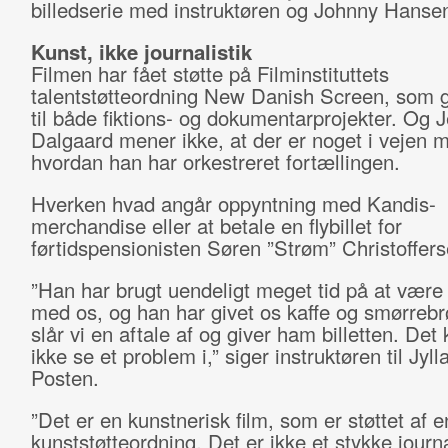
billedserie med instruktøren og Johnny Hanse
Kunst, ikke journalistik
Filmen har fået støtte på Filminstituttets
talentstøtteordning New Danish Screen, som gi
til både fiktions- og dokumentarprojekter. Og 
Dalgaard mener ikke, at der er noget i vejen 
hvordan han har orkestreret fortællingen.
Hverken hvad angår oppyntning med Kandis-
merchandise eller at betale en flybillet for
førtidspensionisten Søren ”Strøm” Christoffers
”Han har brugt uendeligt meget tid på at væ
med os, og han har givet os kaffe og smørreb
slår vi en aftale af og giver ham billetten. Det 
ikke se et problem i,” siger instruktøren til Jyll
Posten.
”Det er en kunstnerisk film, som er støttet af e
kunststøtteordning. Det er ikke et stykke journa