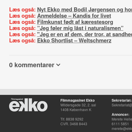
Læs også:
Nyt Ekko med Bodil Jørgensen og ho
Læs også:
Anmeldelse – Kandis for livet
Læs også:
Filmkunst født af kærestesorg
Læs også:
”Jeg føler mig låst i naturalismen”
Læs også:
"Jeg er en af dem, der tror, at sandh
Læs også:
Ekko Shortlist – Weltschmerz
0 kommentarer
Filmmagasinet Ekko
Sekretariat:
Wildersgade 32, 2. sal
Sekretariat@
1408 København K
Annoncer:
Tlf. 8838 9292
Merete Hell
CVR. 3468 8443
6111 5851
merete@ekko