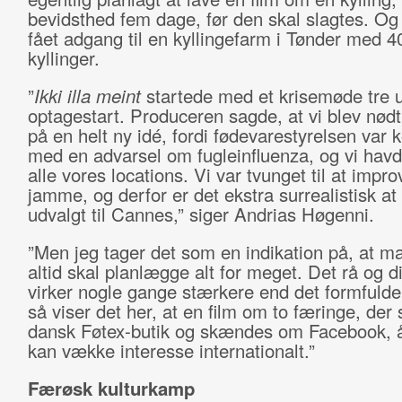
bevidsthed fem dage, før den skal slagtes. O
fået adgang til en kyllingefarm i Tønder med 4
kyllinger.
”
Ikki illa meint
startede med et krisemøde tre u
optagestart. Produceren sagde, at vi blev nødt t
på en helt ny idé, fordi fødevarestyrelsen var
med en advarsel om fugleinfluenza, og vi havd
alle vores locations. Vi var tvunget til at impro
jamme, og derfor er det ekstra surrealistisk at 
udvalgt til Cannes,” siger Andrias Høgenni.
”Men jeg tager det som en indikation på, at m
altid skal planlægge alt for meget. Det rå og d
virker nogle gange stærkere end det formfuld
så viser det her, at en film om to færinge, der s
dansk Føtex-butik og skændes om Facebook, 
kan vække interesse internationalt.”
Færøsk kulturkamp