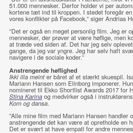
51.000 mennesker. Derfor holder vi per autom
kortene tæt ind til kroppen. I stedet foregår en 
vores konflikter på Facebook,” siger Andrias H
”Det er også en meget personlig film. Jeg er o
mennesker, der prøver at være høflige, men k
at træde ved siden af. Det har jeg selv oplev
gange, da jeg var yngre. Jeg har selv haft svæ
navigere i de sociale koder.”
Anstrengende høflighed
Ikki illa meint
er båret af et stærkt skuespil. I
Mariann Hansen som Elinborg imponerer. Hun
nomineret til Ekko Shortlist Awards 2017 for 
Stina Karina
og medvirker også i instruktørens 
Kom og dansa
.
”Alle mine film med Mariann Hansen handler 
anstrengende det kan være at opretholde en hø
Det er svært at have empati for andre menne