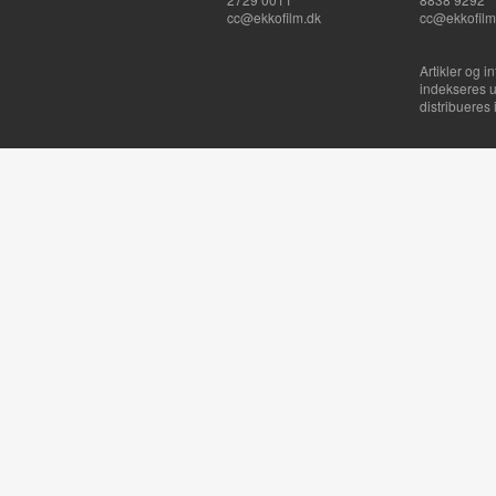
cc@ekkofilm.dk
cc@ekkofilm
Artikler og i
indekseres u
distribueres