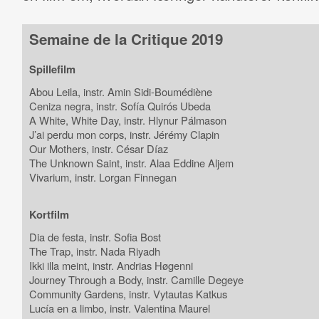
Semaine de la Critique 2019
Spillefilm
Abou Leila, instr. Amin Sidi-Boumédiène
Ceniza negra, instr. Sofía Quirós Ubeda
A White, White Day, instr. Hlynur Pálmason
J’ai perdu mon corps, instr. Jérémy Clapin
Our Mothers, instr. César Díaz
The Unknown Saint, instr. Alaa Eddine Aljem
Vivarium, instr. Lorgan Finnegan
Kortfilm
Dia de festa, instr. Sofia Bost
The Trap, instr. Nada Riyadh
Ikki illa meint, instr. Andrias Høgenni
Journey Through a Body, instr. Camille Degeye
Community Gardens, instr. Vytautas Katkus
Lucía en a limbo, instr. Valentina Maurel