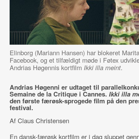
Elinborg (Mariann Hansen) har blokeret Marita
Facebook, og et tilfældigt møde i Føtex udvikler 
Andrias Høgennis kortfilm
.
Ikki illa meint
Andrias Høgenni er udtaget til parallelkon
Semaine de la Critique i Cannes.
Ikki illa m
den første færøsk-sprogede film på den pre
festival.
Af Claus Christensen
En dansk-færøsk kortfilm er i dag sluppet ge