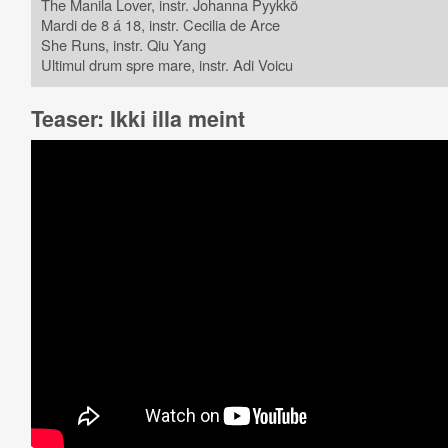
The Manila Lover, instr. Johanna Pyykkö
Mardi de 8 á 18, instr. Cecilia de Arce
She Runs, instr. Qiu Yang
Ultimul drum spre mare, instr. Adi Voicu
Teaser: Ikki illa meint