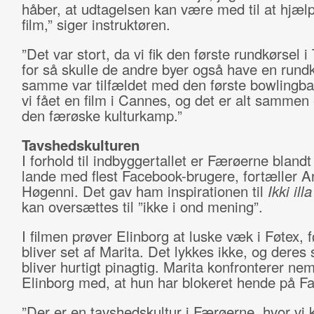
håber, at udtagelsen kan være med til at hjæl
film,” siger instruktøren.
”Det var stort, da vi fik den første rundkørsel i
for så skulle de andre byer også have en rundk
samme var tilfældet med den første bowlingba
vi fået en film i Cannes, og det er alt sammen 
den færøske kulturkamp.”
Tavshedskulturen
I forhold til indbyggertallet er Færøerne bland
lande med flest Facebook-brugere, fortæller A
Høgenni. Det gav ham inspirationen til
Ikki ill
kan oversættes til ”ikke i ond mening”.
I filmen prøver Elinborg at luske væk i Føtex, 
bliver set af Marita. Det lykkes ikke, og deres
bliver hurtigt pinagtig. Marita konfronterer nem
Elinborg med, at hun har blokeret hende på F
”Der er en tavshedskultur i Færøerne, hvor vi 