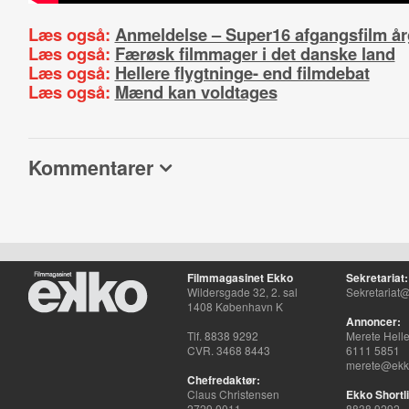
Læs også:
Anmeldelse – Super16 afgangsfilm å
Læs også:
Færøsk filmmager i det danske land
Læs også:
Hellere flygtninge- end filmdebat
Læs også:
Mænd kan voldtages
Kommentarer
Filmmagasinet Ekko
Sekretariat:
Wildersgade 32, 2. sal
Sekretariat@
1408 København K
Annoncer:
Tlf. 8838 9292
Merete Hell
CVR. 3468 8443
6111 5851
merete@ekko
Chefredaktør:
Claus Christensen
Ekko Shortli
2729 0011
8838 9292