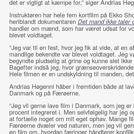
det er vigtigt at kæmpe for,” siger Andrias Høg
Instruktøren har hele fem kortfilm på Ekko Shor
heriblandt dokumentaren
Det mand ikke taler
handler om mænd, som har været udsat for vol
blevet voldtaget.
”Jeg var til en fest, hvor jeg fik at vide, at en a
mandlige bekendte var blevet voldtaget. Jeg va
begyndte pludselig at grine og kunne slet ikke
Bagefter indså jeg, hvor grænseoverskridende 
Hele filmen er en undskyldning til manden, det 
Andrias Høgenni håber i fremtiden både at lave
Danmark og på Færøerne.
”Jeg vil gerne lave film i Danmark, som jeg er
procent integreret i. Men selvfølgelig har jeg og
at fortælle noget om mit eget ophav. Mange fi
Færøerne dvæler ved naturen, men jeg vil ger
en film om, hvordan færinger håndterer konflikt