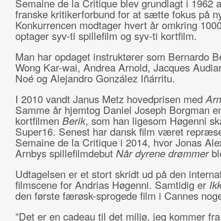
Semaine de la Critique blev grundlagt i 1962 a
franske kritikerforbund for at sætte fokus på ny
Konkurrencen modtager hvert år omkring 1000
optager syv-ti spillefilm og syv-ti kortfilm.
Man har opdaget instruktører som Bernardo Be
Wong Kar-wai, Andrea Arnold, Jacques Audia
Noé og Alejandro González Iñárritu.
I 2010 vandt Janus Metz hovedprisen med
Arm
Samme år hjemtog Daniel Joseph Borgman en
kortfilmen
Berik
, som han ligesom Høgenni sk
Super16. Senest har dansk film været repræse
Semaine de la Critique i 2014, hvor Jonas Al
Arnbys spillefilmdebut
Når dyrene drømmer
bl
Udtagelsen er et stort skridt ud på den interna
filmscene for Andrias Høgenni. Samtidig er
Ikk
den første færøsk-sprogede film i Cannes nog
”Det er en cadeau til det miljø, jeg kommer fra