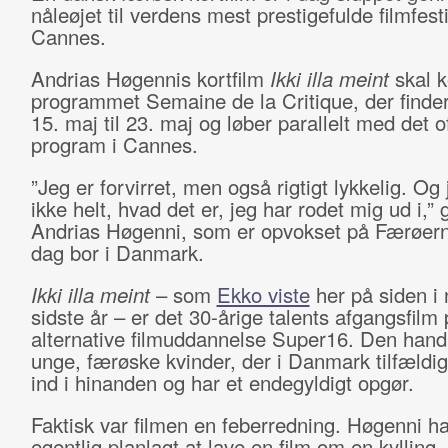
nåleøjet til verdens mest prestigefulde filmfesti
Cannes.
Andrias Høgennis kortfilm
Ikki illa meint
skal k
programmet Semaine de la Critique, der finder
15. maj til 23. maj og løber parallelt med det of
program i Cannes.
”Jeg er forvirret, men også rigtigt lykkelig. Og
ikke helt, hvad det er, jeg har rodet mig ud i,” 
Andrias Høgenni, som er opvokset på Færøern
dag bor i Danmark.
Ikki illa meint
– som
Ekko viste
her på siden i
sidste år – er det 30-årige talents afgangsfilm
alternative filmuddannelse Super16. Den hand
unge, færøske kvinder, der i Danmark tilfældig
ind i hinanden og har et endegyldigt opgør.
Faktisk var filmen en feberredning. Høgenni h
egentlig planlagt at lave en film om en kylling,