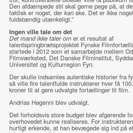
Den afdæmpede stil skal gerne pege på, at de
faktisk er noget, der
kan
ske. Det er ikke noge
fuldstændig utænkeligt.”
Ingen ville tale om det
Det mand ikke taler om
er et resultat af
talentspringbrætsprojektet Fynske Filmfortælli
startede i 2012 som et samarbejde mellem O
Filmværksted, Det Danske Filminstitut, Sydda
Universitet og Kulturregion Fyn.
Der skulle indsamles autentiske historier fra f
så ville fire talentfulde instruktører hver få 10
kroner til at gøre udvalgte fortællinger til film.
Andrias Høgenni blev udvalgt.
Det forholdsvis store budget blev afgørende for
overhovedet kunne realiseres. For instruktøre
hurtigt erkende, at han bevægede sig ind på e