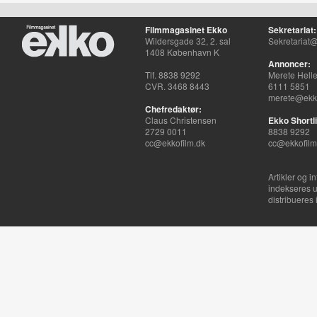
Filmmagasinet Ekko
Sekretariat:
Wildersgade 32, 2. sal
Sekretariat@
1408 København K
Annoncer:
Tlf. 8838 9292
Merete Hell
CVR. 3468 8443
6111 5851
merete@ekko
Chefredaktør:
Claus Christensen
Ekko Shortli
2729 0011
8838 9292
cc@ekkofilm.dk
cc@ekkofilm
Artikler og i
indekseres u
distribueres