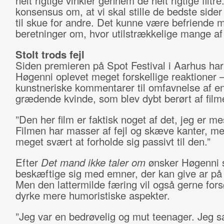
helt rigtige vinkler gennem de helt rigtige filtre
konsensus om, at vi skal stille de bedste sider
til skue for andre. Det kunne være befriende m
beretninger om, hvor utilstrækkelige mange af 
Stolt trods fejl
Siden premieren på Spot Festival i Aarhus har
Høgenni oplevet meget forskellige reaktioner –
kunstneriske kommentarer til omfavnelse af e
grædende kvinde, som blev dybt berørt af film
”Den her film er faktisk noget af det, jeg er mes
Filmen har masser af fejl og skæve kanter, me
meget svært at forholde sig passivt til den.”
Efter
Det mand ikke taler om
ønsker Høgenni s
beskæftige sig med emner, der kan give ar på
Men den lattermilde færing vil også gerne fors
dyrke mere humoristiske aspekter.
”Jeg var en bedrøvelig og mut teenager. Jeg 