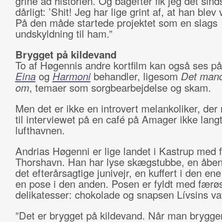
grine ad historien. Og bagefter fik jeg det sind
dårligt: ’Shit! Jeg har lige grint af, at han blev 
På den måde startede projektet som en slags
undskyldning til ham.”
Brygget på kildevand
To af Høgennis andre kortfilm kan også ses på 
Eina
og
Harmoni
behandler, ligesom
Det mand 
om
, temaer som sorgbearbejdelse og skam.
Men det er ikke en introvert melankoliker, der
til interviewet på en café på Amager ikke langt
lufthavnen.
Andrias Høgenni er lige landet i Kastrup med fl
Thorshavn. Han har lyse skægstubbe, en åben 
det efterårsagtige junivejr, en kuffert i den en
en pose i den anden. Posen er fyldt med færø
delikatesser: chokolade og snapsen Lívsins va
”Det er brygget på kildevand. Når man brygge