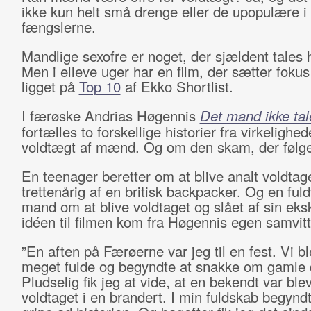
ikke kun helt små drenge eller de upopulære i
fængslerne.
Mandlige sexofre er noget, der sjældent tales 
Men i elleve uger har en film, der sætter foku
ligget på
Top 10
af Ekko Shortlist.
I færøske Andrias Høgennis
Det mand ikke ta
fortælles to forskellige historier fra virkeligh
voldtægt af mænd. Og om den skam, der følg
En teenager beretter om at blive analt voldta
trettenårig af en britisk backpacker. Og en ful
mand om at blive voldtaget og slået af sin ek
idéen til filmen kom fra Høgennis egen samvit
”En aften på Færøerne var jeg til en fest. Vi bl
meget fulde og begyndte at snakke om gamle 
Pludselig fik jeg at vide, at en bekendt var ble
voldtaget i en brandert. I min fuldskab begyndt