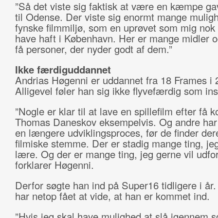
”Så det viste sig faktisk at være en kæmpe gav
til Odense. Der viste sig enormt mange muligh
fynske filmmiljø, som en uprøvet som mig nok i
have haft i København. Her er mange midler og
få personer, der nyder godt af dem.”
Ikke færdiguddannet
Andrias Høgenni er uddannet fra 18 Frames i 
Alligevel føler han sig ikke flyvefærdig som ins
”Nogle er klar til at lave en spillefilm efter få k
Thomas Daneskov eksempelvis. Og andre har 
en længere udviklingsproces, før de finder der
filmiske stemme. Der er stadig mange ting, jeg
lære. Og der er mange ting, jeg gerne vil udfo
forklarer Høgenni.
Derfor søgte han ind på Super16 tidligere i år
har netop fået at vide, at han er kommet ind.
”Hvis jeg skal have mulighed at slå igennem 