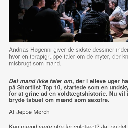
Andrias Høgenni giver de sidste dessiner inden
hvor en terapigruppe taler om de myter, der kny
misbrugt som mand.
Det mand ikke taler om
, der i elleve uger ha
på Shortlist Top 10, startede som en undsk
for at grine ad en voldtægtshistorie. Nu vil 
bryde tabuet om mænd som sexofre.
Af Jeppe Mørch
Kan mænd være ofre for voldtægt? Ja, og de