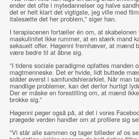
ender det ofte i mytedannelser og halve sand
det er helt klart det vigtigste, jeg ville med fil
italesætte det her problem,” siger han.
I terapiscenen fortæller én om, at skabelonen 
maskulinitet ikke rummer, at en stærk mand k
seksuelt offer. Høgenni fremhæver, at mænd b
være bedre til at åbne sig.
”I tidens sociale paradigme opfattes manden o
magtmenneske. Det er hvide, lidt buttede mæ
sidder øverst i samfundshierarkiet. Når man t
mandlige problemer, kan det derfor hurtigt lyde
Der er måske en forestilling om, at mænd ikke
brokke sig.”
Høgenni peger også på, at det i vores Faceboo
prægede verden handler om at profilere sig sel
”Vi står alle sammen og tager billeder af os se