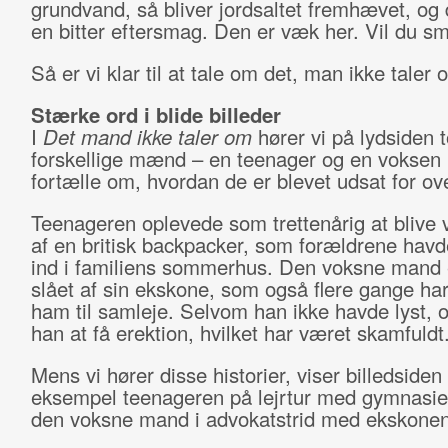
grundvand, så bliver jordsaltet fremhævet, og 
en bitter eftersmag. Den er væk her. Vil du s
Så er vi klar til at tale om det, man ikke taler 
Stærke ord i blide billeder
I
Det mand ikke taler om
hører vi på lydsiden t
forskellige mænd – en teenager og en voksen
fortælle om, hvordan de er blevet udsat for ov
Teenageren oplevede som trettenårig at blive 
af en britisk backpacker, som forældrene havde
ind i familiens sommerhus. Den voksne mand 
slået af sin ekskone, som også flere gange har
ham til samleje. Selvom han ikke havde lyst, 
han at få erektion, hvilket har været skamfuldt
Mens vi hører disse historier, viser billedsiden 
eksempel teenageren på lejrtur med gymnasie
den voksne mand i advokatstrid med ekskonen