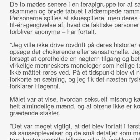
De to mødes senere i en terapigruppe for at s
skammen og bryde tabuet i afdæmpede ramm
Personerne spilles af skuespillere, men deres 
til-én-gengivelse af, hvad de faktiske persone
forbliver anonyme – har fortalt.
”Jeg ville ikke drive rovdrift på deres historier 
opsøge det chokerende eller sensationelle. Je
forsøgt at opretholde en nøgtern tilgang og bet
virkelige menneskers monologer som hellige te
ikke måttet røres ved. På et tidspunkt blev vi nø
forkorte en sætning, og jeg fik det næsten fysis
forklarer Høgenni.
Målet var at vise, hvordan seksuelt misbrug 
helt almindelige mænd, og at ofrene ikke er k
grædende stakler.
”Det var meget vigtigt, at det blev fortalt i førs
så sanseoplevelser og de små detaljer kom m
tror, kontroversielle billeder ville få publikum til